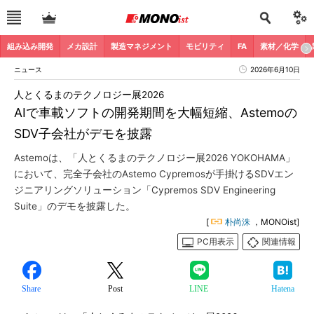
組み込み開発
メカ設計
製造マネジメント
モビリティ
FA
素材／化学
ニュース
2026年6月10日
人とくるまのテクノロジー展2026
AIで車載ソフトの開発期間を大幅短縮、Astemoの
SDV子会社がデモを披露
Astemoは、「人とくるまのテクノロジー展2026 YOKOHAMA」
において、完全子会社のAstemo Cypremosが手掛けるSDVエン
ジニアリングソリューション「Cypremos SDV Engineering
Suite」のデモを披露した。
[
朴尚洙
，MONOist]
PC用表示
関連情報
Share
Post
LINE
Hatena