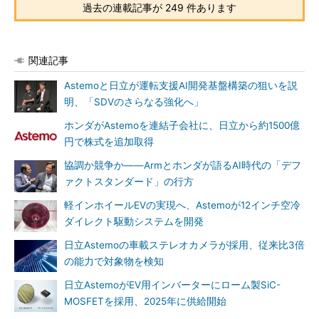
過去の連載記事が 249 件あります
関連記事
Astemoと日立が運転支援AI開発基盤構築の狙いを説
明、「SDVのさらなる強化へ」
ホンダがAstemoを連結子会社に、日立から約1500億
円で株式を追加取得
協調か競争か――Armとホンダが語るAI時代の「デフ
ァクトスタンダード」の行方
軽インホイールEVの実現へ、Astemoが12インチ空冷
ダイレクト駆動システムを開発
日立Astemoの車載ステレオカメラが採用、従来比3倍
の能力で対象物を検知
日立AstemoがEV用インバーターにローム製SiC-
MOSFETを採用、2025年に供給開始