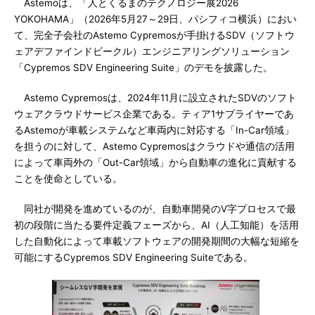
Astemoは、「人とくるまのテクノロジー展2026
YOKOHAMA」（2026年5月27～29日、パシフィコ横浜）におい
て、完全子会社のAstemo Cypremosが手掛けるSDV（ソフトウ
ェアデファインドビークル）エンジニアリングソリューション
「Cypremos SDV Engineering Suite」のデモを披露した。
Astemo Cypremosは、2024年11月に設立されたSDVのソフト
ウェアクラウドサービス企業である。ティア1サプライヤーであ
るAstemoが車載システムなど車両内に対応する「In-Car領域」
を担うのに対して、Astemo Cypremosはクラウドや通信の活用
によって車両外の「Out-Car領域」から自動車の進化に貢献する
ことを使命としている。
同社が開発を進めているのが、自動車開発のV字プロセスで最
初の段階に当たる要件定義フェーズから、AI（人工知能）を活用
した自動化によって車載ソフトウェアの開発期間の大幅な短縮を
可能にするCypremos SDV Engineering Suiteである。