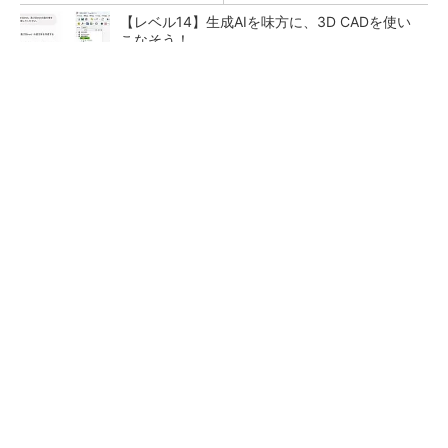
【レベル14】生成AIを味方に、3D CADを使い
こなそう！
令和8年熊本地震による工場への影響まとめ
狭小な駐車場に、シャープがポールカメラ式製
品発表 市場シェア10％目指す