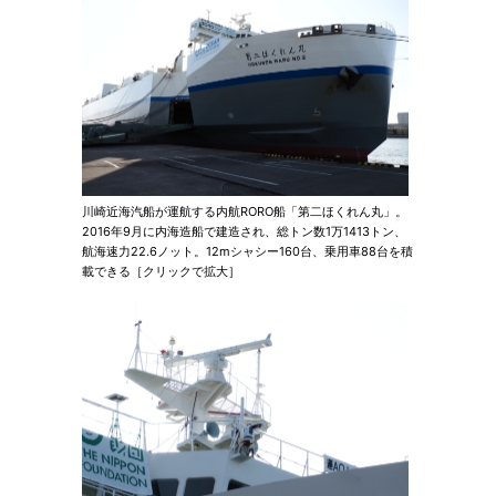
川崎近海汽船が運航する内航RORO船「第二ほくれん丸」。
2016年9月に内海造船で建造され、総トン数1万1413トン、
航海速力22.6ノット。12mシャシー160台、乗用車88台を積
載できる［クリックで拡大］