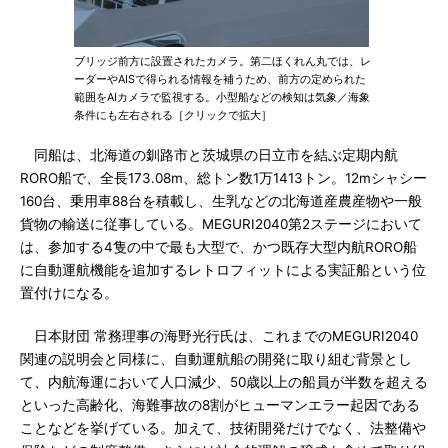
ブリッジ前方に設置されたカメラ。第二ほくれん丸では、レ
ーダーやAISで得られる情報を補うため、前方の定められた
範囲をAIカメラで監視する。小型船などの検知は気象／海象
条件にも左右される［クリックで拡大］
同船は、北海道の釧路市と茨城県の日立市を結ぶ定期内航
RORO船で、全長173.08m、総トン数1万1413トン。12mシャシー
160台、乗用車88台を積載し、生乳などの北海道産農産物や一般
貨物の輸送に従事している。MEGURI2040第2ステージにおいて
は、参加する4隻の中で最も大型で、かつ既存大型内航RORO船
に自動運航機能を追加するレトロフィットによる実証船という位
置付けになる。
日本財団 常務理事の海野光行氏は、これまでのMEGURI2040
関連の説明会と同様に、自動運航船の開発に取り組む背景とし
て、内航海運において人口減少、50歳以上の船員が半数を超える
といった高齢化、海難事故の8割がヒューマンエラー起因である
ことなどを挙げている。加えて、技術開発だけでなく、法整備や