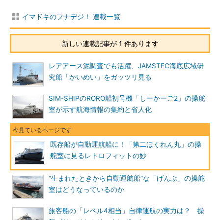
イマドキのフナデジ！ 連載一覧
新しい連載記事が 1 件あります
レアアース泥調査でも活躍、JAMSTEC海底広域研
究船「かいめい」をガッツリ見る
SIM-SHIPのRORO船初号機「しーかーご2」の操舵
室が示す航海情報の集約と省人化
既存船が自動運航船に！「第二ほくれん丸」の操
舵室に見るレトロフィットの妙
“生まれたときから自動運航船”な「げんぶ」の操舵
室はどうなっているのか
旅客船の「レベル4相当」自律運航の実力は？ 操