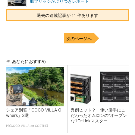
船ブリッジかぶりつきレポート
過去の連載記事が 11 件あります
次のページへ
あなたにおすすめ
シェア別荘「COCO VILLA O
異例ヒット？ 使い勝手にこ
wners」3選
だわったオムロンの“オープン
な”IO-Linkマスター
PR(COCO VILLA on GOETHE)