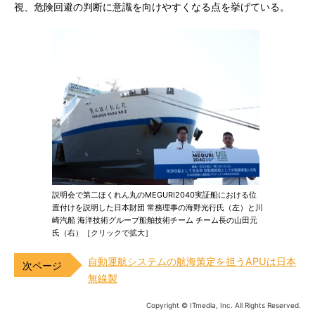
視、危険回避の判断に意識を向けやすくなる点を挙げている。
説明会で第二ほくれん丸のMEGURI2040実証船における位
置付けを説明した日本財団 常務理事の海野光行氏（左）と川
崎汽船 海洋技術グループ船舶技術チーム チーム長の山田元
氏（右）［クリックで拡大］
自動運航システムの航海策定を担うAPUは日本
無線製
Copyright © ITmedia, Inc. All Rights Reserved.