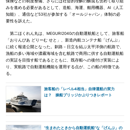
保険などの制度整備、さらには社会的理解の醸成も含めて取り組
みを進める必要があるとして、造船、海運、舶用機器、AI（人工
知能）、通信など53社が参加する「オールジャパン」体制の必
要性を訴えた。
第二ほくれん丸は、MEGURI2040の自動運航船として、旅客船
「おりんぴあ どりーむ せと」、新造内航コンテナ船「げんぶ」
に続く報道公開となった。釧路－日立を結ぶ太平洋側の航路で、
漁船の多い海域や濃霧海域を含む航路で商用に供する自動運航船
の実証を目指す船であるとともに、既存船への後付け実装によ
り、実航路で自動運航機能を運用する点が、この船の特徴であ
る。
旅客船の「レベル4相当」自律運航の実力
は？ 操船ブリッジかぶりつきレポート
“生まれたときから自動運航船”な「げんぶ」の