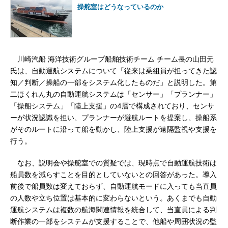
操舵室はどうなっているのか
川崎汽船 海洋技術グループ船舶技術チーム チーム長の山田元
氏は、自動運航システムについて「従来は乗組員が担ってきた認
知／判断／操船の一部をシステム化したものだ」と説明した。第
二ほくれん丸の自動運航システムは「センサー」「プランナー」
「操船システム」「陸上支援」の4層で構成されており、センサ
ーが状況認識を担い、プランナーが避航ルートを提案し、操船系
がそのルートに沿って船を動かし、陸上支援が遠隔監視や支援を
行う。
なお、説明会や操舵室での質疑では、現時点で自動運航技術は
船員数を減らすことを目的としていないとの回答があった。導入
前後で船員数は変えておらず、自動運航モードに入っても当直員
の人数や立ち位置は基本的に変わらないという。あくまでも自動
運航システムは複数の航海関連情報を統合して、当直員による判
断作業の一部をシステムが支援することで、他船や周囲状況の監