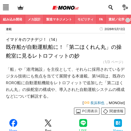
組み込み開発
メカ設計
製造マネジメント
モビリティ
FA
素材／化学
連載
2026年5月12日
イマドキのフナデジ！（14）
既存船が自動運航船に！「第二ほくれん丸」の操
舵室に見るレトロフィットの妙
（1/3 ページ）
「船」や「港湾施設」を主役として、それらに採用されているデ
ジタル技術にも焦点を当てて展開する本連載。第14回は、既存の
RORO船に自動運航機能をレトロフィットで追加した「第二ほく
れん丸」の操舵室の構成や、導入された自動運航システムの構成
などについて解説する。
[
長浜和也
，MONOist]
PC用表示
関連情報
Share
Post
LINE
Hatena