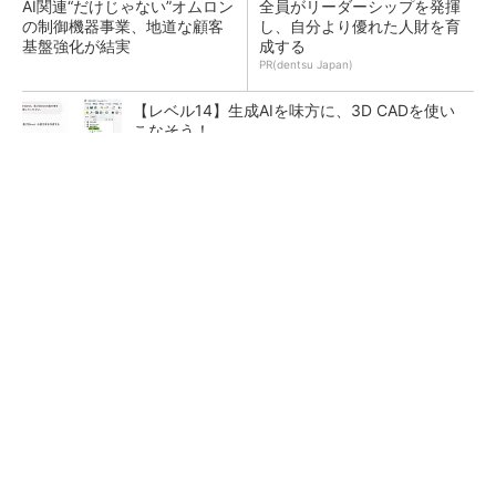
AI関連“だけじゃない”オムロン
全員がリーダーシップを発揮
の制御機器事業、地道な顧客
し、自分より優れた人財を育
基盤強化が結実
成する
PR(dentsu Japan)
【レベル14】生成AIを味方に、3D CADを使い
こなそう！
芝浦工業大学、「曲がりたい」と「転びそう」
を判別する二輪車制御技術を開発
6枚刃を搭載した新「ラムダッシュ パームイ
ン」 小型設計と意匠性をさらに追求