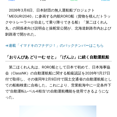
2026年3月6日、日本財団の無人運航船プロジェクト
「MEGURI2040」に参画する内航RORO船（貨物を積んだトラッ
クやトレーラーが自走して乗り降りできる船）「第二ほくれん
丸」の関係者向け説明会と操舵室公開が、北海道釧路市内および
釧路港で開かれた。
⇒連載「イマドキのフナデジ！」のバックナンバーはこちら
「おりんぴあ どりーむ せと」「げんぶ」に続く自動運航船
第二ほくれん丸は、RORO船として日本で初めて、日本海事協
会（ClassNK）の自動運航船に関する船級認証を2026年1月27日
付で取得し、その後同年2月9日付で国土交通省の自動運航船とし
ての船舶検査に合格した。これにより、営業航海中に一定条件下
で“自動運転レベル4相当”の自動運航機能を使用できるようにな
った。