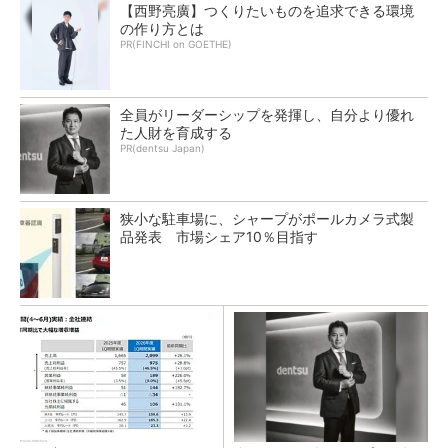
【西野亮廣】つくりたいものを追求できる環境
の作り方とは
PR(FINCHI on GOETHE)
全員がリーダーシップを発揮し、自分より優れ
た人財を育成する
PR(dentsu Japan)
狭小な駐車場に、シャープがポールカメラ式製
品発表 市場シェア10％目指す