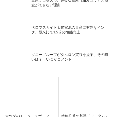
量産プロセスで、完璧な量産（組み立て）と検
査ができない理由
ペロブスカイト太陽電池の量産に有効なイン
ク、従来比で1.5倍の性能向上
ソニーグループがタムロン買収を提案、その狙
いは？ CFOがコメント
マツダのモータースポーツ
幾何公差の基準「データム」