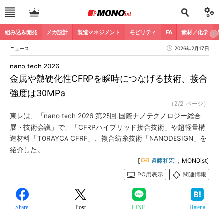
組み込み開発
メカ設計
製造マネジメント
モビリティ
FA
素材／化学
ニュース
2026年2月17日
nano tech 2026
金属や熱硬化性CFRPを瞬時につなげる技術、接合
強度は30MPa
（2/2 ページ）
東レは、「nano tech 2026 第25回 国際ナノテクノロジー総合
展・技術会議」で、「CFRPハイブリッド接合技術」や超軽量構
造材料「TORAYCA CFRF」、複合紡糸技術「NANODESIGN」を
紹介した。
[
遠藤和宏
，MONOist]
PC用表示
関連情報
Share
Post
LINE
Hatena