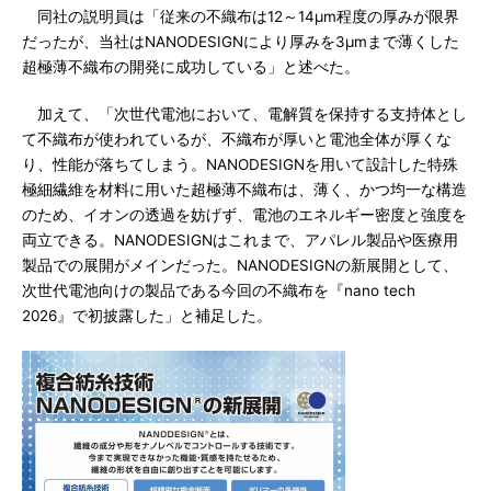
同社の説明員は「従来の不織布は12～14μm程度の厚みが限界
だったが、当社はNANODESIGNにより厚みを3μmまで薄くした
超極薄不織布の開発に成功している」と述べた。
加えて、「次世代電池において、電解質を保持する支持体とし
て不織布が使われているが、不織布が厚いと電池全体が厚くな
り、性能が落ちてしまう。NANODESIGNを用いて設計した特殊
極細繊維を材料に用いた超極薄不織布は、薄く、かつ均一な構造
のため、イオンの透過を妨げず、電池のエネルギー密度と強度を
両立できる。NANODESIGNはこれまで、アパレル製品や医療用
製品での展開がメインだった。NANODESIGNの新展開として、
次世代電池向けの製品である今回の不織布を『nano tech
2026』で初披露した」と補足した。