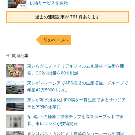
供給サービスを開始
過去の連載記事が 761 件あります
前のページへ
関連記事
東レらがモノマテリアルフィルム包装材／技術を開
発、CO2排出量を80％削減
東レがマレーシアでABS樹脂の生産増強、グループで
年産42万5000トンに
東レが海水淡水化用RO膜を一貫生産できるサウジア
ラビア初の企業に
1μm以下の極薄半導体チップを高スループットで実
装、東レエンジが技術開発
東レはポルトガルに人工皮革のショールームを開設