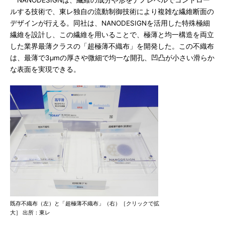
NANODESIGNは、繊維の成分や形をナノレベルでコントロー
ルする技術で、東レ独自の流動制御技術により複雑な繊維断面の
デザインが行える。同社は、NANODESIGNを活用した特殊極細
繊維を設計し、この繊維を用いることで、極薄と均一構造を両立
した業界最薄クラスの「超極薄不織布」を開発した。この不織布
は、最薄で3μmの厚さや微細で均一な開孔、凹凸が小さい滑らか
な表面を実現できる。
既存不織布（左）と「超極薄不織布」（右）［クリックで拡
大］ 出所：東レ