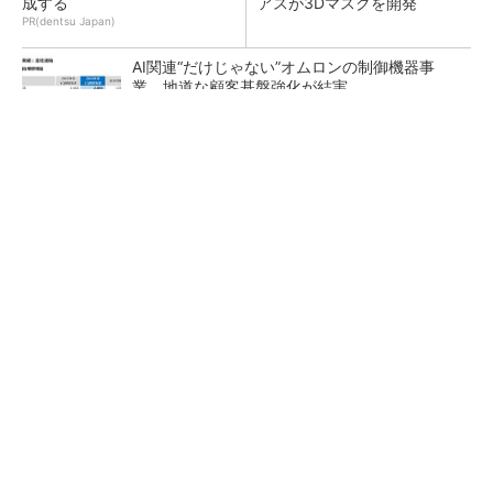
成する
アスが3Dマスクを開発
PR(dentsu Japan)
AI関連“だけじゃない”オムロンの制御機器事
業、地道な顧客基盤強化が結実
【レベル14】生成AIを味方に、3D CADを使い
こなそう！
「取りあえずボルトで固定」は禁物 締結部設
計で押さえるべき基本