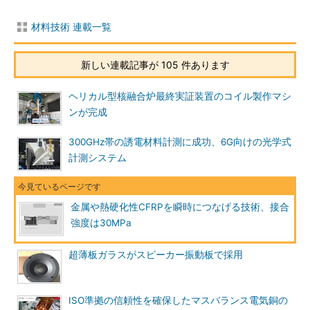
材料技術 連載一覧
新しい連載記事が 105 件あります
ヘリカル型核融合炉最終実証装置のコイル製作マシ
ンが完成
300GHz帯の誘電材料計測に成功、6G向けの光学式
計測システム
金属や熱硬化性CFRPを瞬時につなげる技術、接合
強度は30MPa
超薄板ガラスがスピーカー振動板で採用
ISO準拠の信頼性を確保したマスバランス電気銅の