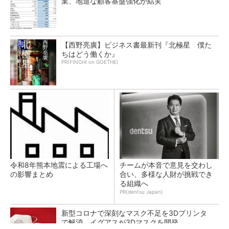
業、地道な顧客基盤強化が結実
【西野亮廣】ビジネス書最新刊『北極星 僕た
ちはどう働くか』
PR(FINCHI on GOETHE)
令和8年熊本地震による工場へ
チームが本音で意見を交わし
の影響まとめ
合い、多様な人財が挑戦でき
る組織へ
PR(dentsu Japan)
新型コロナで深刻なマスク不足を3Dプリンタ
で解消、イグアスが3Dマスクを開発