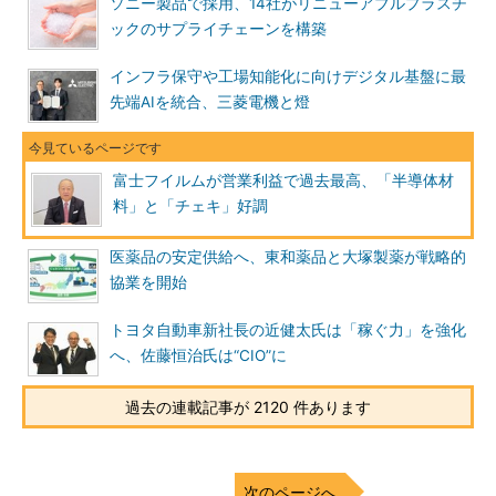
ソニー製品で採用、14社がリニューアブルプラスチ
ックのサプライチェーンを構築
インフラ保守や工場知能化に向けデジタル基盤に最
先端AIを統合、三菱電機と燈
富士フイルムが営業利益で過去最高、「半導体材
料」と「チェキ」好調
医薬品の安定供給へ、東和薬品と大塚製薬が戦略的
協業を開始
トヨタ自動車新社長の近健太氏は「稼ぐ力」を強化
へ、佐藤恒治氏は“CIO”に
過去の連載記事が 2120 件あります
次のページへ