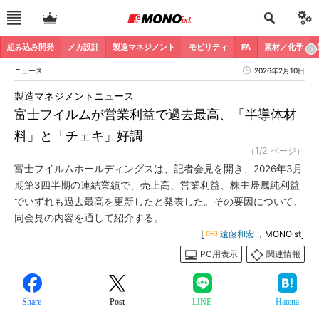
組み込み開発
メカ設計
製造マネジメント
モビリティ
FA
素材／化学
ニュース
2026年2月10日
製造マネジメントニュース
富士フイルムが営業利益で過去最高、「半導体材
料」と「チェキ」好調
（1/2 ページ）
富士フイルムホールディングスは、記者会見を開き、2026年3月
期第3四半期の連結業績で、売上高、営業利益、株主帰属純利益
でいずれも過去最高を更新したと発表した。その要因について、
同会見の内容を通して紹介する。
[
遠藤和宏
，MONOist]
PC用表示
関連情報
Share
Post
LINE
Hatena