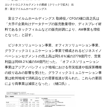
エレクトロニクスセグメントの業績［クリックで拡大］ 出
所：富士フイルムホールディングス
富士フイルムホールディングス 取締役／CFOの樋口昌之氏は
「大手IT企業向けデータテープの販売数量増や、ディスプレイ材
料であるタックフィルムなどの販売好調により、AM事業も増収
となった」と話す。
ビジネスソリューション事業、オフィスソリューション事業、
グラフィックコミュニケーション事業で構成されるビジネスイノ
ベーションセグメントの売上高は同5.6％減の2778億円で、営業
利益は同69.2％減の54億円だった。「オフィスソリューション
事業はアジア／パシフィック地域における市況低迷や低採算機種
の絞り込みの影響を受けた。グラフィックコミュニケーション事
業は欧州地域で消耗品などの需要低迷が見られた。これらの要因
により両事業は減収となった」（樋口氏）。