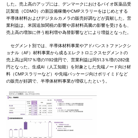
した。売上高のアップには、デンマークにおけるバイオ医薬品受
託製造（CDMO）の新設備稼働やCMPスラリーをはじめとする
半導体材料およびデジタルカメラの販売好調などが貢献した。営
業利益は、米国追加関税の影響や原材料高騰の影響を受けるも、
売上高の増加に伴う粗利増や為替影響などにより増益となった。
セグメント別では、半導体材料事業やアドバンストファンクシ
ョナル（AF）材料事業から成るエレクトロニクスセグメントの
売上高は同17％増の1192億円で、営業利益は同51.3％増の282億
円となった。生成AI（人工知能）を対象とした先端ノード向け材
料（CMPスラリーなど）や先端パッケージ向けポリイミドなど
の販売が好調で、半導体材料事業が増収したという。