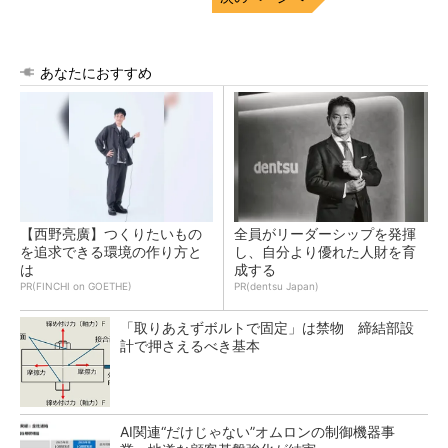
あなたにおすすめ
【西野亮廣】つくりたいもの
全員がリーダーシップを発揮
を追求できる環境の作り方と
し、自分より優れた人財を育
は
成する
PR(FINCHI on GOETHE)
PR(dentsu Japan)
「取りあえずボルトで固定」は禁物 締結部設
計で押さえるべき基本
AI関連“だけじゃない”オムロンの制御機器事