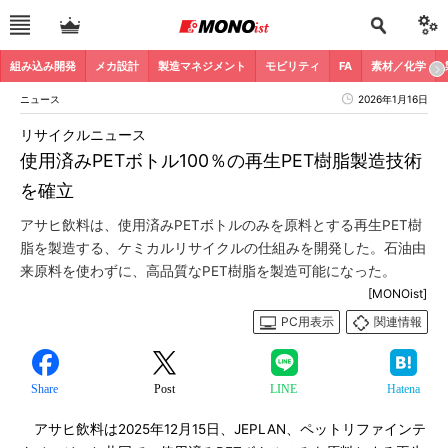
組み込み開発
メカ設計
製造マネジメント
モビリティ
FA
素材／化学
ニュース
2026年1月16日
リサイクルニュース
使用済みPETボトル100％の再生PET樹脂製造技術
を確立
アサヒ飲料は、使用済みPETボトルのみを原料とする再生PET樹
脂を製造する、ケミカルリサイクルの仕組みを開発した。石油由
来原料を使わずに、高品質なPET樹脂を製造可能になった。
[MONOist]
PC用表示
関連情報
Share
Post
LINE
Hatena
アサヒ飲料は2025年12月15日、JEPLAN、ペットリファインテ