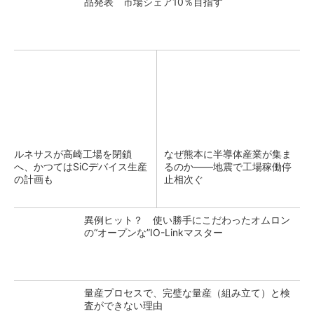
品発表 市場シェア10％目指す
ルネサスが高崎工場を閉鎖
なぜ熊本に半導体産業が集ま
へ、かつてはSiCデバイス生産
るのか――地震で工場稼働停
の計画も
止相次ぐ
異例ヒット？ 使い勝手にこだわったオムロン
の“オープンな”IO-Linkマスター
量産プロセスで、完璧な量産（組み立て）と検
査ができない理由