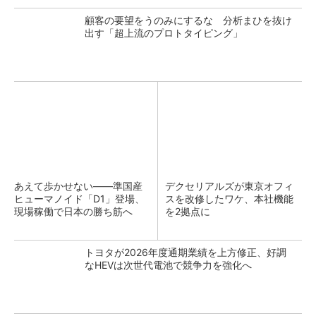
顧客の要望をうのみにするな 分析まひを抜け
出す「超上流のプロトタイピング」
あえて歩かせない――準国産
デクセリアルズが東京オフィ
ヒューマノイド「D1」登場、
スを改修したワケ、本社機能
現場稼働で日本の勝ち筋へ
を2拠点に
トヨタが2026年度通期業績を上方修正、好調
なHEVは次世代電池で競争力を強化へ