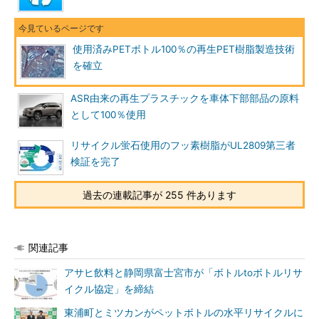
使用済みPETボトル100％の再生PET樹脂製造技術
を確立
ASR由来の再生プラスチックを車体下部部品の原料
として100％使用
リサイクル蛍石使用のフッ素樹脂がUL2809第三者
検証を完了
過去の連載記事が 255 件あります
関連記事
アサヒ飲料と静岡県富士宮市が「ボトルtoボトルリサ
イクル協定」を締結
東浦町とミツカンがペットボトルの水平リサイクルに