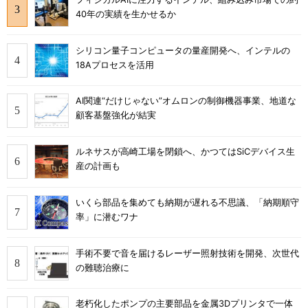
40年の実績を生かせるか
シリコン量子コンピュータの量産開発へ、インテルの
18Aプロセスを活用
AI関連“だけじゃない”オムロンの制御機器事業、地道な
顧客基盤強化が結実
ルネサスが高崎工場を閉鎖へ、かつてはSiCデバイス生
産の計画も
いくら部品を集めても納期が遅れる不思議、「納期順守
率」に潜むワナ
手術不要で音を届けるレーザー照射技術を開発、次世代
の難聴治療に
老朽化したポンプの主要部品を金属3Dプリンタで一体