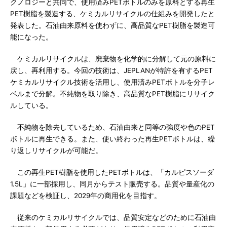
クノロジーと共同で、使用済みPETボトルのみを原料とする再生
PET樹脂を製造する、ケミカルリサイクルの仕組みを開発したと
発表した。石油由来原料を使わずに、高品質なPET樹脂を製造可
能になった。
ケミカルリサイクルは、廃棄物を化学的に分解して元の原料に
戻し、再利用する。今回の技術は、JEPLANが特許を有するPET
ケミカルリサイクル技術を活用し、使用済みPETボトルを分子レ
ベルまで分解。不純物を取り除き、高品質なPET樹脂にリサイク
ルしている。
不純物を除去しているため、石油由来と同等の強度や色のPET
ボトルに再生できる。また、使い終わった再生PETボトルは、繰
り返しリサイクルが可能だ。
この再生PET樹脂を使用したPETボトルは、「カルピスソーダ
1.5L」に一部採用し、同月からテスト販売する。品質や量産化の
課題などを検証し、2029年の商用化を目指す。
従来のケミカルリサイクルでは、品質安定などのために石油由