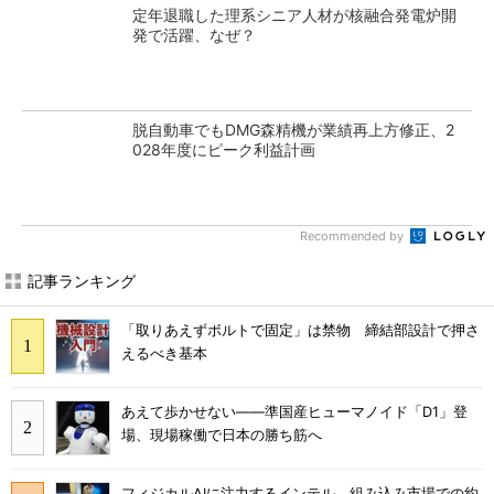
定年退職した理系シニア人材が核融合発電炉開
発で活躍、なぜ？
脱自動車でもDMG森精機が業績再上方修正、2
028年度にピーク利益計画
Recommended by
記事ランキング
「取りあえずボルトで固定」は禁物 締結部設計で押さ
えるべき基本
あえて歩かせない――準国産ヒューマノイド「D1」登
場、現場稼働で日本の勝ち筋へ
フィジカルAIに注力するインテル、組み込み市場での約