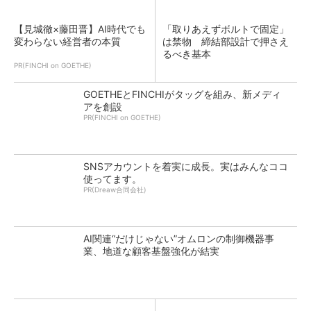
【見城徹×藤田晋】AI時代でも
「取りあえずボルトで固定」
変わらない経営者の本質
は禁物 締結部設計で押さえ
るべき基本
PR(FINCHI on GOETHE)
GOETHEとFINCHIがタッグを組み、新メディ
アを創設
PR(FINCHI on GOETHE)
SNSアカウントを着実に成長。実はみんなココ
使ってます。
PR(Dreaw合同会社)
AI関連“だけじゃない”オムロンの制御機器事
業、地道な顧客基盤強化が結実