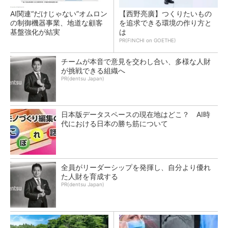
AI関連“だけじゃない”オムロン
【西野亮廣】つくりたいもの
の制御機器事業、地道な顧客
を追求できる環境の作り方と
基盤強化が結実
は
PR(FINCHI on GOETHE)
チームが本音で意見を交わし合い、多様な人財
が挑戦できる組織へ
PR(dentsu Japan)
日本版データスペースの現在地はどこ？ AI時
代における日本の勝ち筋について
全員がリーダーシップを発揮し、自分より優れ
た人財を育成する
PR(dentsu Japan)