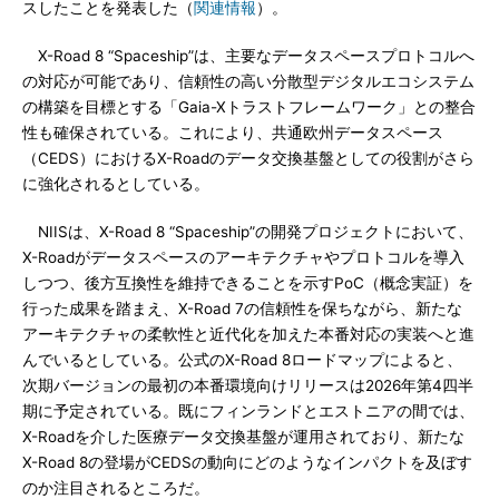
スしたことを発表した（
関連情報
）。
X-Road 8 “Spaceship”は、主要なデータスペースプロトコルへ
の対応が可能であり、信頼性の高い分散型デジタルエコシステム
の構築を目標とする「Gaia-Xトラストフレームワーク」との整合
性も確保されている。これにより、共通欧州データスペース
（CEDS）におけるX-Roadのデータ交換基盤としての役割がさら
に強化されるとしている。
NIISは、X-Road 8 “Spaceship”の開発プロジェクトにおいて、
X-Roadがデータスペースのアーキテクチャやプロトコルを導入
しつつ、後方互換性を維持できることを示すPoC（概念実証）を
行った成果を踏まえ、X-Road 7の信頼性を保ちながら、新たな
アーキテクチャの柔軟性と近代化を加えた本番対応の実装へと進
んでいるとしている。公式のX-Road 8ロードマップによると、
次期バージョンの最初の本番環境向けリリースは2026年第4四半
期に予定されている。既にフィンランドとエストニアの間では、
X-Roadを介した医療データ交換基盤が運用されており、新たな
X-Road 8の登場がCEDSの動向にどのようなインパクトを及ぼす
のか注目されるところだ。