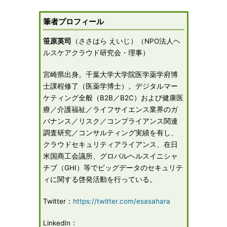
筆者プロフィール
笹原英司
（ささはら えいじ）（NPO法人ヘ
ルスケアクラウド研究会・理事）
宮崎県出身。千葉大学大学院医学薬学府博
士課程修了（医薬学博士）。デジタルマー
ケティング全般（B2B／B2C）および健康医
療／介護福祉／ライフサイエンス業界のガ
バナンス／リスク／コンプライアンス関連
調査研究／コンサルティング実績を有し、
クラウドセキュリティアライアンス、在日
米国商工会議所、グロバルヘルスイニシャ
チブ（GHI）等でビッグデータのセキュリテ
ィに関する啓発活動を行っている。
Twitter：
https://twitter.com/esasahara
LinkedIn：