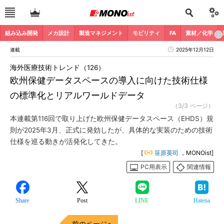
組み込み開発
メカ設計
製造マネジメント
モビリティ
FA
素材／化学
連載
2025年12月12日
海外医療技術トレンド（126）
欧州保健データスペースの導入に向けた技術仕様
の標準化とリアルワールドデータ
（3/3 ページ）
本連載第116回で取り上げた欧州保健データスペース（EHDS）規
則が2025年3月、正式に発効したが、具体的な実装のための技術
仕様を巡る動きが活発化してきた。
[
笹原英司
，MONOist]
PC用表示
関連情報
Share
Post
LINE
Hatena
前のページへ