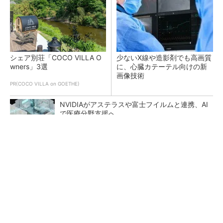
シェア別荘「COCO VILLA O
少ないX線や造影剤でも高画質
wners」3選
に、心臓カテーテル向けの新
画像技術
PR(COCO VILLA on GOETHE)
NVIDIAがアステラスや富士フイルムと連携、AI
で医療分野支援へ
量産プロセスで、完璧な量産（組み立て）と検
査ができない理由
異例ヒット？ 使い勝手にこだわったオムロン
の“オープンな”IO-Linkマスター