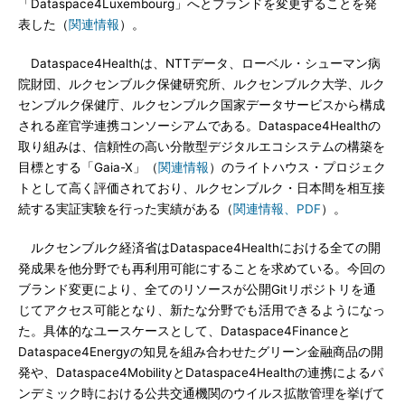
「Dataspace4Luxembourg」へとブランドを変更することを発
表した（
関連情報
）。
Dataspace4Healthは、NTTデータ、ローベル・シューマン病
院財団、ルクセンブルク保健研究所、ルクセンブルク大学、ルク
センブルク保健庁、ルクセンブルク国家データサービスから構成
される産官学連携コンソーシアムである。Dataspace4Healthの
取り組みは、信頼性の高い分散型デジタルエコシステムの構築を
目標とする「Gaia-X」（
関連情報
）のライトハウス・プロジェク
トとして高く評価されており、ルクセンブルク・日本間を相互接
続する実証実験を行った実績がある（
関連情報、PDF
）。
ルクセンブルク経済省はDataspace4Healthにおける全ての開
発成果を他分野でも再利用可能にすることを求めている。今回の
ブランド変更により、全てのリソースが公開Gitリポジトリを通
じてアクセス可能となり、新たな分野でも活用できるようになっ
た。具体的なユースケースとして、Dataspace4Financeと
Dataspace4Energyの知見を組み合わせたグリーン金融商品の開
発や、Dataspace4MobilityとDataspace4Healthの連携によるパ
ンデミック時における公共交通機関のウイルス拡散管理を挙げて