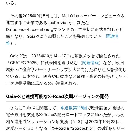
いる。
その後2025年9月5日には、MeluXinaスーパーコンピュータを
運営するIT企業であるLuxProvideが、新たな
Dataspace4Luxembourgブランドの下で最初に正式参加した組
織となり、Gaia-Xにも加盟したことを発表している（
関連情
報
）。
Gaia-Xは、2025年10月14～17日に幕張メッセで開催された
「CEATEC 2025」に代表団を送り込む（
関連情報
）など、欧州
域外への産官学パートナーシップ拡大に向けた取り組みを強化し
ている。日本でも、医療や自動車など業種・業界の枠を超えたデ
ータ連携活動に広がるのか注目される。
Gaia-Xと連携可能なX-Road次期バージョンの開発
さらにGaia-Xに関連して、
本連載第116回
で欧州諸国／地域の
電子政府を支えるX-Roadの開発ロードマップに触れたが、北欧
相互運用性ソリューション研究所（NIIS）は2025年10月23日、
次期バージョンとなる「X-Road 8 “Spaceship”」のβ版をリリー