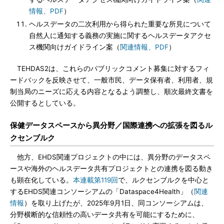
情報、PDF
）
ヘルスデータの二次利用から得られた重要な所見について
自然人に通知する義務の実施に関するヘルスデータアクセ
ス機関向けガイドライン案（
関連情報、PDF
）
TEHDAS2は、これらのパブリックコメント募集に対するフィ
ードバックを反映させて、一般市民、データ保有者、利用者、規
制当局のニーズに応える内容となるよう調整し、順次最終文書を
公開するとしている。
保健データスペースから異分野／国際連携への拡張を図るル
クセンブルク
他方、EHDS関連プロジェクトの中には、異分野のデータスペ
ースや海外のヘルスデータ共有プロジェクトとの連携を図る動き
も顕在化している。
本連載第119回
で、ルクセンブルクを中心と
するEHDS関連コンソーシアムの「Dataspace4Health」（
関連
情報
）を取り上げたが、2025年9月1日、同コンソーシアムは、
分野横断的な信頼性の高いデータ共有を可能にするために、