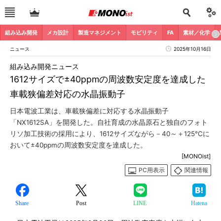
組み込み開発
メカ設計
製造マネジメント
モビリティ
FA
素材／化学
ニュース
2025年10月16日
組み込み開発ニュース
1612サイズで±40ppmの周波数安定度を達成した
車載狭偏差対応の水晶振動子
日本電波工業は、車載狭偏差に対応する水晶振動子
「NX1612SA」を開発した。自社育成の水晶原石と独自のフォト
リソ加工技術の採用により、1612サイズながら－40～＋125℃に
おいて±40ppmの周波数安定度を達成した。
[MONOist]
PC用表示
関連情報
Share
Post
LINE
Hatena