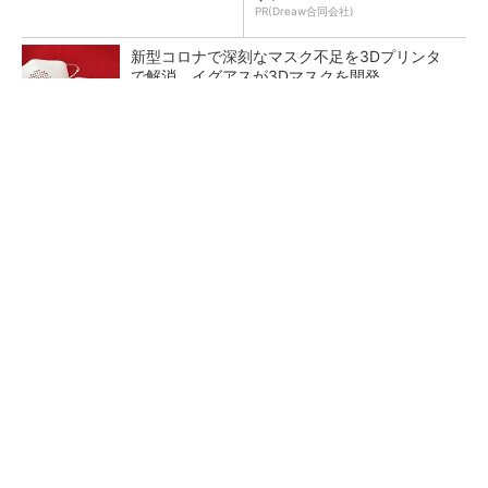
PR(Dreaw合同会社)
新型コロナで深刻なマスク不足を3Dプリンタ
で解消、イグアスが3Dマスクを開発
【レベル14】生成AIを味方に、3D CADを使い
こなそう！
狭小な駐車場に、シャープがポールカメラ式製
品発表 市場シェア10％目指す