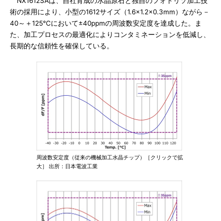
NX1612SAは、自社育成の水晶原石と独自のフォトリソ加工技
術の採用により、小型の1612サイズ（1.6×1.2×0.3mm）ながら－
40～＋125℃において±40ppmの周波数安定度を達成した。ま
た、加工プロセスの最適化によりコンタミネーションを低減し、
長期的な信頼性を確保している。
周波数安定度（従来の機械加工水晶チップ）［クリックで拡
大］ 出所：日本電波工業