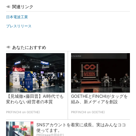
関連リンク
日本電波工業
プレスリリース
あなたにおすすめ
【見城徹×藤田晋】AI時代でも
GOETHEとFINCHIがタッグを
変わらない経営者の本質
組み、新メディアを創設
PR(FINCHI on GOETHE)
PR(FINCHI on GOETHE)
SNSアカウントを着実に成長。実はみんなココ
使ってます。
PR(Dreaw合同会社)