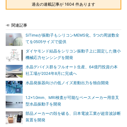
過去の連載記事が 1604 件あります
関連記事
SiTimeが振動子もシリコンMEMS化、5つの周波数全
てを0505サイズで提供
ダイヤモンド結晶をシリコン振動子上に固定した微小
機械応力センシングを開発
水晶デバイス群をフルオート生産、64億円投資の本
社工場が2024年8月に完成へ
水晶発振器向けの低ノイズ差動出力を独自開発
1.2×1.0mm、MRI検査が可能なペースメーカー用音叉
型水晶振動子を開発
部品メーカーの殻を破る、日本電波工業が超音波診断
装置を開発