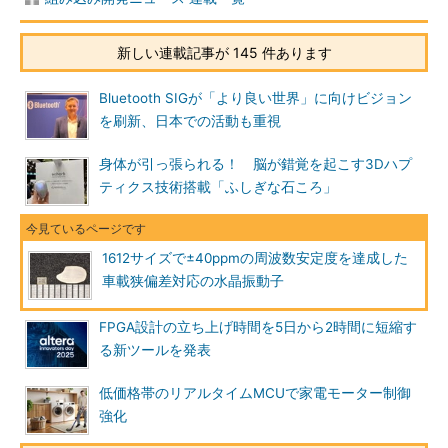
新しい連載記事が 145 件あります
Bluetooth SIGが「より良い世界」に向けビジョン
を刷新、日本での活動も重視
身体が引っ張られる！ 脳が錯覚を起こす3Dハプ
ティクス技術搭載「ふしぎな石ころ」
1612サイズで±40ppmの周波数安定度を達成した
車載狭偏差対応の水晶振動子
FPGA設計の立ち上げ時間を5日から2時間に短縮す
る新ツールを発表
低価格帯のリアルタイムMCUで家電モーター制御
強化