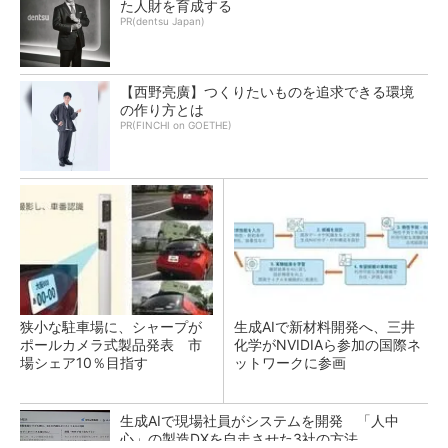
た人財を育成する
PR(dentsu Japan)
【西野亮廣】つくりたいものを追求できる環境
の作り方とは
PR(FINCHI on GOETHE)
狭小な駐車場に、シャープが
生成AIで新材料開発へ、三井
ポールカメラ式製品発表 市
化学がNVIDIAら参加の国際ネ
場シェア10％目指す
ットワークに参画
生成AIで現場社員がシステムを開発 「人中
心」の製造DXを自走させた3社の方法