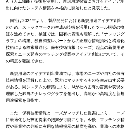
AI（人工知能）技術を活用し、新規用途探索におけるアイデア創
出に向けたシステム構築を本格的に開始したと発表した。
同社は2024年より、製品開発における新規用途アイデア創出
のため、ストックマークの生成AI技術を活用したツール構築の検
証を進めてきた。検証では、固有の表現も理解した「ナレッジグ
ラフ」の構築、独自調査レポートからの正確な情報抽出と構造化
技術による検索最適化、保有技術情報（シーズ）起点の新規用途
探索とニーズ起点のマッチング提案やアイデア創出について、そ
の精度を確認できた。
新規用途のアイデア創出業務では、市場のニーズや自社の保有
技術情報を理解した上で、双方にマッチするものを生み出す必要
がある。同システムの構築により、AIが社内固有の言葉や表現を
理解した独自のナレッジグラフを創出し、高速かつ高精度な新規
用途探索を目指す。
また、保有技術情報とニーズがマッチした提案により、ニーズ
に最適化した技術提案の把握が可能になる。今後、マッチング精
度や事業性の判断に有用な情報提示の精度を高め、業務への本格