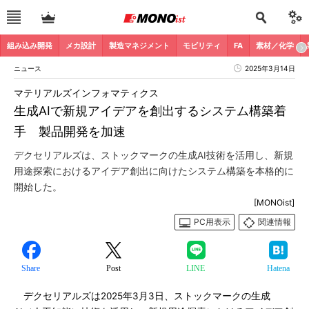
組み込み開発
メカ設計
製造マネジメント
モビリティ
FA
素材／化学
ニュース
2025年3月14日
マテリアルズインフォマティクス
生成AIで新規アイデアを創出するシステム構築着
手 製品開発を加速
デクセリアルズは、ストックマークの生成AI技術を活用し、新規
用途探索におけるアイデア創出に向けたシステム構築を本格的に
開始した。
[MONOist]
PC用表示
関連情報
Share
Post
LINE
Hatena
デクセリアルズは2025年3月3日、ストックマークの生成