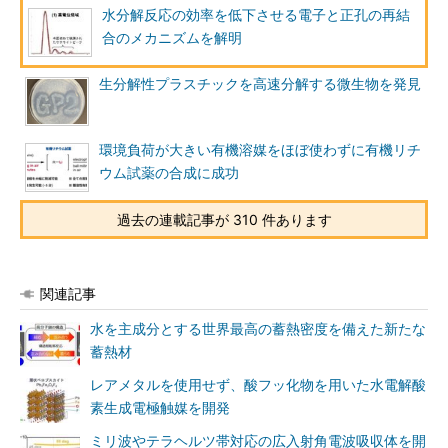
水分解反応の効率を低下させる電子と正孔の再結
合のメカニズムを解明
生分解性プラスチックを高速分解する微生物を発見
環境負荷が大きい有機溶媒をほぼ使わずに有機リチ
ウム試薬の合成に成功
過去の連載記事が 310 件あります
関連記事
水を主成分とする世界最高の蓄熱密度を備えた新たな
蓄熱材
レアメタルを使用せず、酸フッ化物を用いた水電解酸
素生成電極触媒を開発
ミリ波やテラヘルツ帯対応の広入射角電波吸収体を開