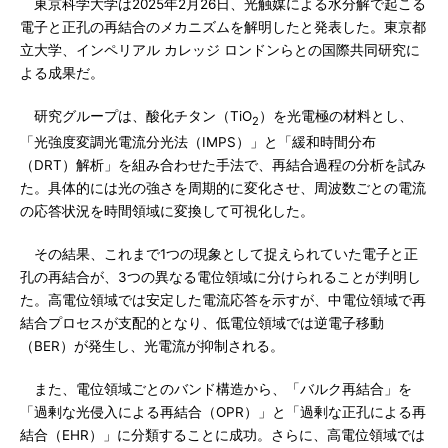
東京科学大学は2025年2月26日、光触媒による水分解で起こる
電子と正孔の再結合のメカニズムを解明したと発表した。東京都
立大学、インペリアル カレッジ ロンドンらとの国際共同研究に
よる成果だ。
研究グループは、酸化チタン（TiO
）を光電極の材料とし、
2
「光強度変調光電流分光法（IMPS）」と「緩和時間分布
（DRT）解析」を組み合わせた手法で、再結合過程の分析を試み
た。具体的には光の強さを周期的に変化させ、周波数ごとの電流
の応答状況を時間領域に変換して可視化した。
その結果、これまで1つの現象として捉えられていた電子と正
孔の再結合が、3つの異なる電位領域に分けられることが判明し
た。高電位領域では安定した電流応答を示すが、中電位領域で再
結合プロセスが支配的となり、低電位領域では逆電子移動
（BER）が発生し、光電流が抑制される。
また、電位領域ごとのバンド構造から、「バルク再結合」を
「過剰な光侵入による再結合（OPR）」と「過剰な正孔による再
結合（EHR）」に分類することに成功。さらに、高電位領域では