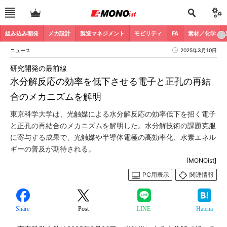
組み込み開発
メカ設計
製造マネジメント
モビリティ
FA
素材／化学
ニュース
2025年3月10日
研究開発の最前線
水分解反応の効率を低下させる電子と正孔の再結
合のメカニズムを解明
東京科学大学は、光触媒による水分解反応の効率低下を招く電子
と正孔の再結合のメカニズムを解明した。水分解技術の課題克服
に寄与する成果で、光触媒や半導体電極の高効率化、水素エネル
ギーの普及が期待される。
[MONOist]
PC用表示
関連情報
Share
Post
LINE
Hatena