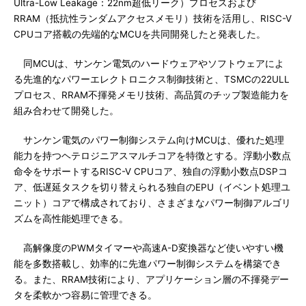
Ultra-Low Leakage：22nm超低リーク）プロセスおよび
RRAM（抵抗性ランダムアクセスメモリ）技術を活用し、RISC-V
CPUコア搭載の先端的なMCUを共同開発したと発表した。
同MCUは、サンケン電気のハードウェアやソフトウェアによ
る先進的なパワーエレクトロニクス制御技術と、TSMCの22ULL
プロセス、RRAM不揮発メモリ技術、高品質のチップ製造能力を
組み合わせて開発した。
サンケン電気のパワー制御システム向けMCUは、優れた処理
能力を持つヘテロジニアスマルチコアを特徴とする。浮動小数点
命令をサポートするRISC-V CPUコア、独自の浮動小数点DSPコ
ア、低遅延タスクを切り替えられる独自のEPU（イベント処理ユ
ニット）コアで構成されており、さまざまなパワー制御アルゴリ
ズムを高性能処理できる。
高解像度のPWMタイマーや高速A-D変換器など使いやすい機
能を多数搭載し、効率的に先進パワー制御システムを構築でき
る。また、RRAM技術により、アプリケーション層の不揮発デー
タを柔軟かつ容易に管理できる。