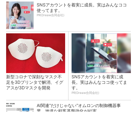
SNSアカウントを着実に成長。実はみんなココ
使ってます。
PR(Dreaw合同会社)
新型コロナで深刻なマスク不
SNSアカウントを着実に成
足を3Dプリンタで解消、イグ
長。実はみんなココ使ってま
アスが3Dマスクを開発
す。
PR(Dreaw合同会社)
AI関連“だけじゃない”オムロンの制御機器事
業、地道な顧客基盤強化が結実