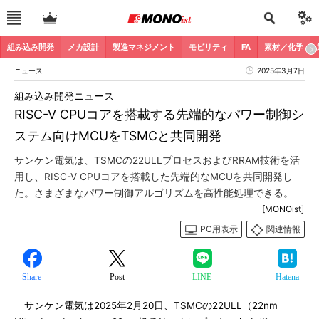
組み込み開発
メカ設計
製造マネジメント
モビリティ
FA
素材／化学
ニュース
2025年3月7日
組み込み開発ニュース
RISC-V CPUコアを搭載する先端的なパワー制御シ
ステム向けMCUをTSMCと共同開発
サンケン電気は、TSMCの22ULLプロセスおよびRRAM技術を活
用し、RISC-V CPUコアを搭載した先端的なMCUを共同開発し
た。さまざまなパワー制御アルゴリズムを高性能処理できる。
[MONOist]
PC用表示
関連情報
Share
Post
LINE
Hatena
サンケン電気は2025年2月20日、TSMCの22ULL（22nm