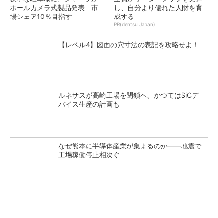
ポールカメラ式製品発表 市
し、自分より優れた人財を育
場シェア10％目指す
成する
PR(dentsu Japan)
【レベル4】図面の穴寸法の表記を攻略せよ！
ルネサスが高崎工場を閉鎖へ、かつてはSiCデ
バイス生産の計画も
なぜ熊本に半導体産業が集まるのか――地震で
工場稼働停止相次ぐ