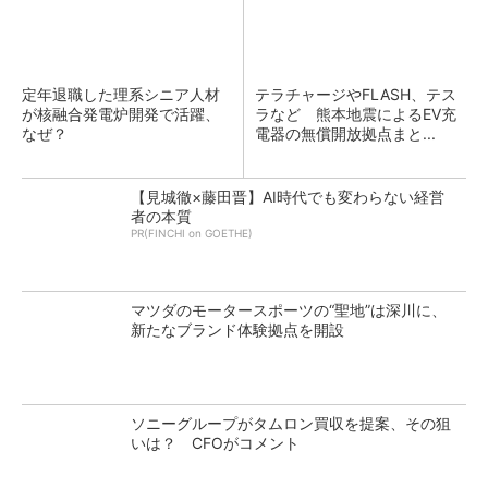
定年退職した理系シニア人材
テラチャージやFLASH、テス
が核融合発電炉開発で活躍、
ラなど 熊本地震によるEV充
なぜ？
電器の無償開放拠点まと...
【見城徹×藤田晋】AI時代でも変わらない経営
者の本質
PR(FINCHI on GOETHE)
マツダのモータースポーツの“聖地”は深川に、
新たなブランド体験拠点を開設
ソニーグループがタムロン買収を提案、その狙
いは？ CFOがコメント