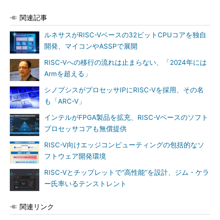
関連記事
ルネサスがRISC-Vベースの32ビットCPUコアを独自
開発、マイコンやASSPで展開
RISC-Vへの移行の流れは止まらない、「2024年には
Armを超える」
シノプシスがプロセッサIPにRISC-Vを採用、その名
も「ARC-V」
インテルがFPGA製品を拡充、RISC-Vベースのソフト
プロセッサコアも無償提供
RISC-V向けエッジコンピューティングの包括的なソ
フトウェア開発環境
RISC-Vとチップレットで“高性能”を設計、ジム・ケラ
ー氏率いるテンストレント
関連リンク