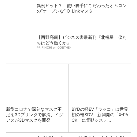
異例ヒット？ 使い勝手にこだわったオムロン
の“オープンな”IO-Linkマスター
【西野亮廣】ビジネス書最新刊『北極星 僕た
ちはどう働くか』
PR(FINCHI on GOETHE)
新型コロナで深刻なマスク不
BYDの軽EV「ラッコ」は世界
足を3Dプリンタで解消、イグ
初の軽SDV、新開発の「X-PA
アスが3Dマスクを開発
CK」に電動システ...