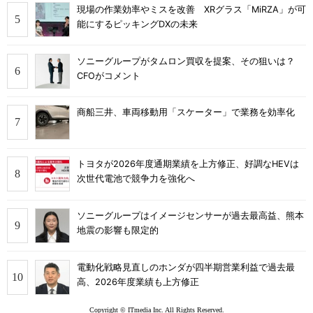
現場の作業効率やミスを改善 XRグラス「MiRZA」が可
能にするピッキングDXの未来
ソニーグループがタムロン買収を提案、その狙いは？
CFOがコメント
商船三井、車両移動用「スケーター」で業務を効率化
トヨタが2026年度通期業績を上方修正、好調なHEVは
次世代電池で競争力を強化へ
ソニーグループはイメージセンサーが過去最高益、熊本
地震の影響も限定的
電動化戦略見直しのホンダが四半期営業利益で過去最
高、2026年度業績も上方修正
Copyright © ITmedia Inc. All Rights Reserved.