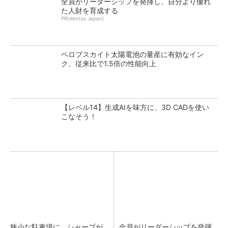
全員がリーダーシップを発揮し、自分より優れ
た人財を育成する
PR(dentsu Japan)
ペロブスカイト太陽電池の量産に有効なイン
ク、従来比で1.5倍の性能向上
【レベル14】生成AIを味方に、3D CADを使い
こなそう！
狭小な駐車場に、シャープが
全員がリーダーシップを発揮