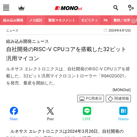
組み込み開発
メカ設計
製造マネジメント
モビリティ
FA
素材／化学
ニュース
2024年4月12日
組み込み開発ニュース
自社開発のRISC-V CPUコアを搭載した32ビット
汎用マイコン
ルネサス エレクトロニクスは、自社開発のRISC-V CPUコアを搭
載した、32ビット汎用マイクロコントローラー「R9A02G021」
を発売、量産を開始した。
[MONOist]
PC用表示
関連情報
Share
Post
LINE
Hatena
ルネサス エレクトロニクスは2024年3月26日、自社開発の