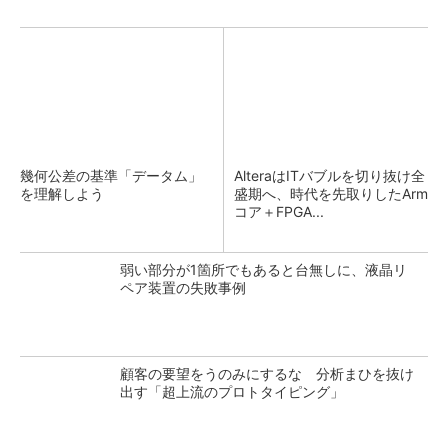
幾何公差の基準「データム」
AlteraはITバブルを切り抜け全
を理解しよう
盛期へ、時代を先取りしたArm
コア＋FPGA...
弱い部分が1箇所でもあると台無しに、液晶リ
ペア装置の失敗事例
顧客の要望をうのみにするな 分析まひを抜け
出す「超上流のプロトタイピング」