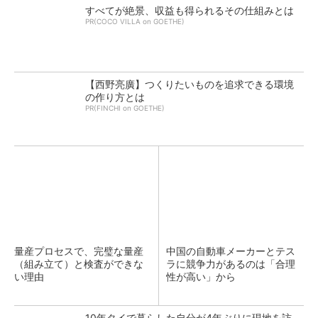
すべてが絶景、収益も得られるその仕組みとは
PR(COCO VILLA on GOETHE)
【西野亮廣】つくりたいものを追求できる環境
の作り方とは
PR(FINCHI on GOETHE)
量産プロセスで、完璧な量産
中国の自動車メーカーとテス
（組み立て）と検査ができな
ラに競争力があるのは「合理
い理由
性が高い」から
10年タイで暮らした自分が4年ぶりに現地を訪