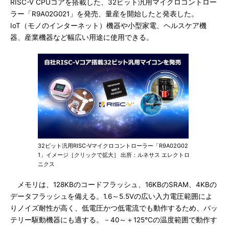
RISC-V CPUコアを搭載した、32ビット汎用マイクロコントロー
ラー「R9A02G021」を発売、量産を開始したと発表した。
IoT（モノのインターネット）機器や小型家電、ヘルスケア機
器、産業機器など幅広い用途に使用できる。
32ビット汎用RISC-Vマイクロコントローラー「R9A02G02
1」イメージ［クリックで拡大］ 出所：ルネサス エレクトロ
ニクス
メモリは、128KBのコードフラッシュ、16KBのSRAM、4KBの
データフラッシュを備える。1.6～5.5Vの広い入力電圧範囲によ
りノイズ耐性が高く、低電圧かつ低電流でも動作するため、バッ
テリー駆動機器にも適する。－40～＋125℃の温度範囲で動作す