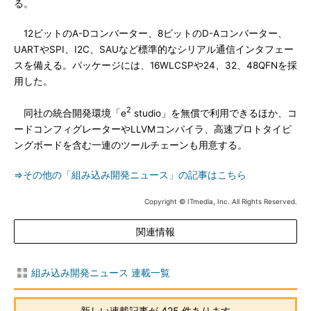
る。
12ビットのA-Dコンバーター、8ビットのD-Aコンバーター、
UARTやSPI、I2C、SAUなど標準的なシリアル通信インタフェー
スを備える。パッケージには、16WLCSPや24、32、48QFNを採
用した。
2
同社の統合開発環境「e
studio」を無償で利用できるほか、コ
ードコンフィグレーターやLLVMコンパイラ、高速プロトタイピ
ングボードを含む一連のツールチェーンも用意する。
⇒その他の「組み込み開発ニュース」の記事はこちら
Copyright © ITmedia, Inc. All Rights Reserved.
関連情報
組み込み開発ニュース 連載一覧
新しい連載記事が 425 件あります