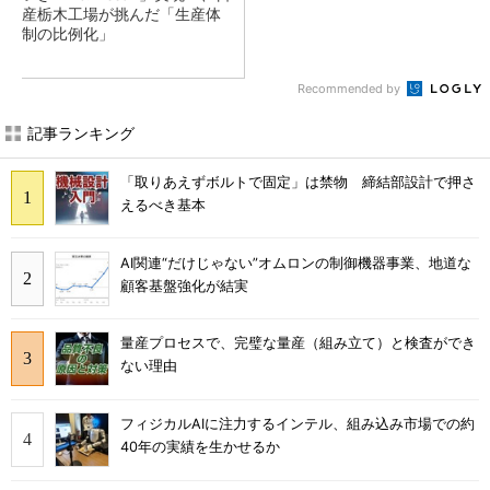
産栃木工場が挑んだ「生産体
制の比例化」
Recommended by
記事ランキング
「取りあえずボルトで固定」は禁物 締結部設計で押さ
えるべき基本
AI関連“だけじゃない”オムロンの制御機器事業、地道な
顧客基盤強化が結実
量産プロセスで、完璧な量産（組み立て）と検査ができ
ない理由
フィジカルAIに注力するインテル、組み込み市場での約
40年の実績を生かせるか