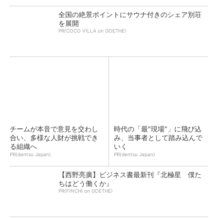
全国の絶景ポイントにサウナ付きのシェア別荘
を展開
PR(COCO VILLA on GOETHE)
チームが本音で意見を交わし
時代の「最"現場"」に飛び込
合い、多様な人財が挑戦でき
み、当事者として踏み込んで
る組織へ
いく
PR(dentsu Japan)
PR(dentsu Japan)
【西野亮廣】ビジネス書最新刊『北極星 僕た
ちはどう働くか』
PR(FINCHI on GOETHE)