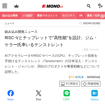
組み込み開発
メカ設計
製造マネジメント
モビリティ
FA
素材／化学
ニュース
2023年3月29日
組み込み開発ニュース
RISC-Vとチップレットで“高性能”を設計、ジム・
ケラー氏率いるテンストレント
（1/2 ページ）
AIアクセラレータやRISC-VベースのCPU、チップレット技術を
手掛けるテンストレント（Tenstorrent）の日本法人・テンスト
レント・ジャパンが、同社のプロダクトや事業戦略などについて
説明した。
[
朴尚洙
，MONOist]
PC用表示
関連情報
Share
Post
LINE
Hatena