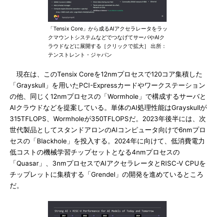
「Tensix Core」から成るAIアクセラレータをラッ
クマウントシステムなどでつなげてサーバやAIク
ラウドなどに展開する［クリックで拡大］ 出所：
テンストレント・ジャパン
現在は、このTensix Coreを12nmプロセスで120コア集積した
「Grayskull」を用いたPCI-Expressカードやワークステーション
の他、同じく12nmプロセスの「Wormhole」で構成するサーバと
AIクラウドなどを提案している。単体のAI処理性能はGrayskullが
315TFLOPS、Wormholeが350TFLOPSだ。2023年後半には、次
世代製品としてスタンドアロンのAIコンピュータ向けで6nmプロ
セスの「Blackhole」を投入する。2024年に向けて、低消費電力
低コストの機械学習チップセットとなる4nmプロセスの
「Quasar」、3nmプロセスでAIアクセラレータとRISC-V CPUを
チップレットに集積する「Grendel」の開発を進めているところ
だ。