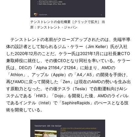
テンストレントの会社概要［クリックで拡大］ 出
所：テンストレント・ジャパン
テンストレントの名前がクローズアップされたのは、先端半導
体の設計者として知られるジム・ケラー（Jim Keller）氏が入社
した2020年12月のことだ。ケラー氏は2021年1月には社長兼CTO
兼取締役に就任し、その後CEOとなり同社を率いている。ケラー
氏は、DECの「Alpha 21164／21264」に始まり、AMDの
「Athlon」、アップル（Apple）の「A4／A5」の開発を手掛け、
再びAMDに戻って開発した「Zen」は現在のAMDの勢いを生み出
す原動力となった。その後テスラ（Tesla）で自動運転向けAIシ
ステムである「HW3」「Dojo」を開発した後、AMDのライバル
であるインテル（Intel）で「SaphireRapids」のべースとなる技
術を開発している。