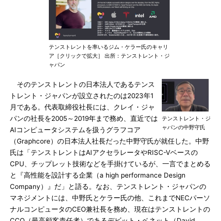
テンストレントを率いるジム・ケラー氏のキャリ
ア［クリックで拡大］ 出所：テンストレント・ジ
ャパン
そのテンストレントの日本法人であるテンス
トレント・ジャパンが設立されたのは2023年1
月である。代表取締役社長には、クレイ・ジャ
パンの社長を2005～2019年まで務め、直近では
テンストレント・ジ
ャパンの中野守氏
AIコンピュータシステムを扱うグラフコア
（Graphcore）の日本法人社長だった中野守氏が就任した。中野
氏は「テンストレントはAIアクセラレータやRISC-Vベースの
CPU、チップレット技術などを手掛けているが、一言でまとめる
と『高性能を設計する企業（a high performance Design
Company）』だ」と語る。なお、テンストレント・ジャパンの
マネジメントには、中野氏とケラー氏の他、これまでNECパーソ
ナルコンピュータのCEO兼社長を務め、現在はテンストレントの
CCO（最高顧客責任者）であるデビット・ベネット（David