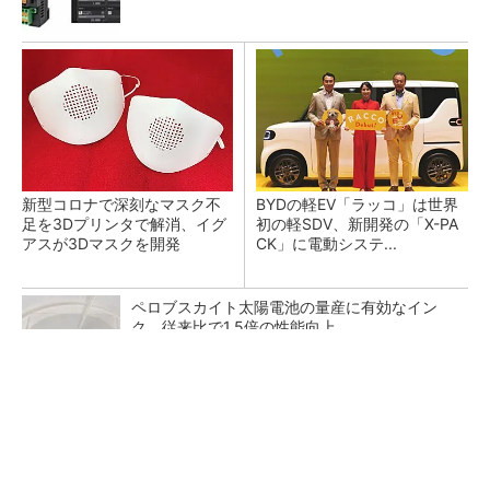
新型コロナで深刻なマスク不
BYDの軽EV「ラッコ」は世界
足を3Dプリンタで解消、イグ
初の軽SDV、新開発の「X-PA
アスが3Dマスクを開発
CK」に電動システ...
ペロブスカイト太陽電池の量産に有効なイン
ク、従来比で1.5倍の性能向上
【見城徹×藤田晋】AI時代でも変わらない経営
者の本質
PR(FINCHI on GOETHE)