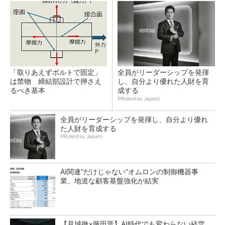
「取りあえずボルトで固定」
全員がリーダーシップを発揮
は禁物 締結部設計で押さえ
し、自分より優れた人財を育
るべき基本
成する
PR(dentsu Japan)
全員がリーダーシップを発揮し、自分より優れ
た人財を育成する
PR(dentsu Japan)
AI関連“だけじゃない”オムロンの制御機器事
業、地道な顧客基盤強化が結実
【見城徹×藤田晋】AI時代でも変わらない経営