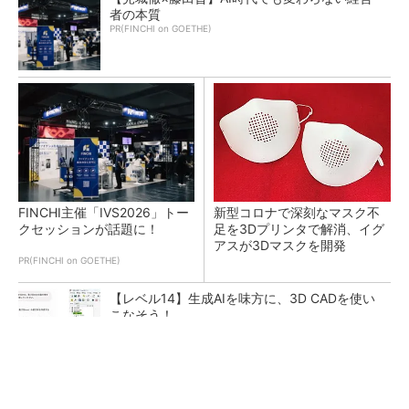
者の本質
PR(FINCHI on GOETHE)
FINCHI主催「IVS2026」トー
新型コロナで深刻なマスク不
クセッションが話題に！
足を3Dプリンタで解消、イグ
アスが3Dマスクを開発
PR(FINCHI on GOETHE)
【レベル14】生成AIを味方に、3D CADを使い
こなそう！
令和8年熊本地震による工場への影響まとめ