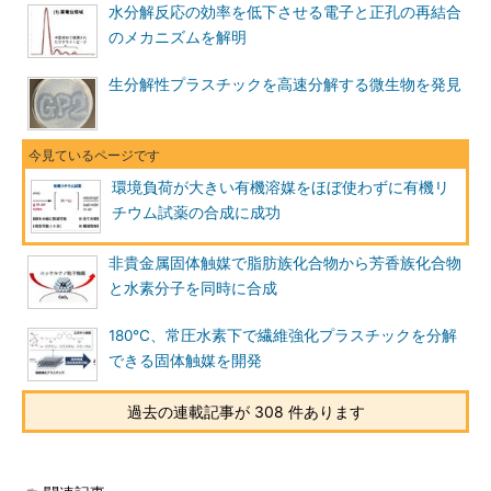
水分解反応の効率を低下させる電子と正孔の再結合
のメカニズムを解明
生分解性プラスチックを高速分解する微生物を発見
環境負荷が大きい有機溶媒をほぼ使わずに有機リ
チウム試薬の合成に成功
非貴金属固体触媒で脂肪族化合物から芳香族化合物
と水素分子を同時に合成
180℃、常圧水素下で繊維強化プラスチックを分解
できる固体触媒を開発
過去の連載記事が 308 件あります