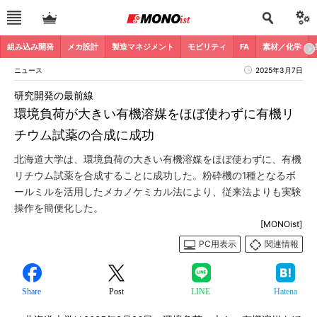
組み込み開発
メカ設計
製造マネジメント
モビリティ
FA
素材／化学
ニュース
2025年3月7日
研究開発の最前線
環境負荷が大きい有機溶媒をほぼ使わずに有機リ
チウム試薬の合成に成功
北海道大学は、環境負荷の大きい有機溶媒をほぼ使わずに、有機
リチウム試薬を合成することに成功した。粉砕機の1種となるボ
ールミルを活用したメカノケミカル法により、従来法よりも実験
操作を簡便化した。
[MONOist]
PC用表示
関連情報
Share
Post
LINE
Hatena