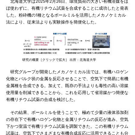
北海道大学は2025年2月26日、環境負荷の大きい有機溶媒をほ
ぼ使わずに、有機リチウム試薬を合成することに成功したと発表
した。粉砕機の1種となるボールミルを活用したメカノケミカル
法により、従来法よりも実験操作を簡便化した。
研究の概要［クリックで拡大］ 出所：北海道大学
研究グループが開発したメカノケミカル法では、有機ハロゲン
化物とバルク状の金属を反応させることで、空気下で簡易に有機
金属種を合成できる。加えて、既存の手法よりも毒性の高い溶媒
使用量を削減できることから、これを応用して省溶媒かつ簡便な
有機リチウム試薬の合成を検討した。
その結果、ボールミルを使うことで、極めて少量の液体添加剤
の存在下で有機ハロゲン化物と金属リチウムの反応が進み、空気
下かつ室温で有機リチウム試薬を調製できた。この有機リチウム
試薬は、空気下でさまざまな有機合成反応に活用できることも分