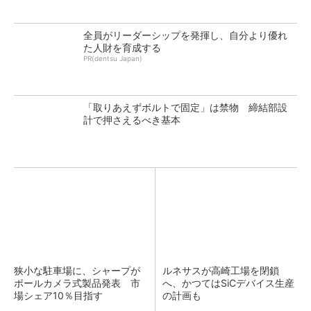
全員がリーダーシップを発揮し、自分より優れ
た人財を育成する
PR(dentsu Japan)
「取りあえずボルトで固定」は禁物 締結部設
計で押さえるべき基本
狭小な駐車場に、シャープが
ルネサスが高崎工場を閉鎖
ポールカメラ式製品発表 市
へ、かつてはSiCデバイス生産
場シェア10％目指す
の計画も