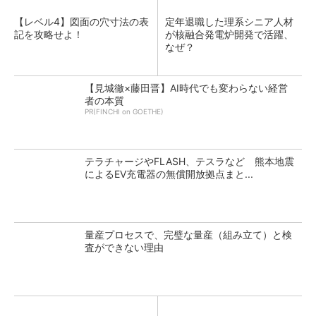
【レベル4】図面の穴寸法の表
定年退職した理系シニア人材
記を攻略せよ！
が核融合発電炉開発で活躍、
なぜ？
【見城徹×藤田晋】AI時代でも変わらない経営
者の本質
PR(FINCHI on GOETHE)
テラチャージやFLASH、テスラなど 熊本地震
によるEV充電器の無償開放拠点まと...
量産プロセスで、完璧な量産（組み立て）と検
査ができない理由