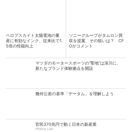
ペロブスカイト太陽電池の量
ソニーグループがタムロン買
産に有効なインク、従来比で1.
収を提案、その狙いは？ CF
5倍の性能向上
Oがコメント
マツダのモータースポーツの“聖地”は深川に、
新たなブランド体験拠点を開設
幾何公差の基準「データム」を理解しよう
官民370兆円で動く日本の新産業
PR(Blue Lab)