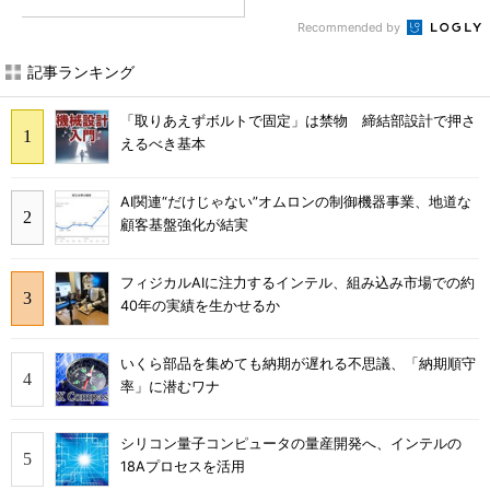
Recommended by
記事ランキング
「取りあえずボルトで固定」は禁物 締結部設計で押さ
えるべき基本
AI関連“だけじゃない”オムロンの制御機器事業、地道な
顧客基盤強化が結実
フィジカルAIに注力するインテル、組み込み市場での約
40年の実績を生かせるか
いくら部品を集めても納期が遅れる不思議、「納期順守
率」に潜むワナ
シリコン量子コンピュータの量産開発へ、インテルの
18Aプロセスを活用