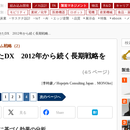
程別：
組み込み開発
メカ設計
製造マネジメント
物流
R＆D
キャリア
FA
業別：
モビリティ
素材／化学
医療機器
ロボット
電機
産業機械
食品・
炭素
サステナ設計
エッジ逆襲
品質
展示会
特集
メ
IoT
AI
ebook
伝承
組み込み開発
CEATEC
読者調査まとめ
編集後記
DX 2012年から続く長期戦略...
JIMTOF
保全
メカ設計
つながるクルマ
組込み/エッジ コンピューティング
ス
 AI
製造マネジメント
5G
ム戦略（2）
展＆IoT/5Gソリューション展
VR／AR
FA
DX 2012年から続く長期戦略を
IIFES
モビリティ
フィールドサービス
国際ロボット展
素材／化学
FPGA
製造
（4/5 ページ）
ジャパンモビリティショー
組み込み画像技術
TECHNO-FRONTIER
[
李時豪／Hopejets Consulting Japan
，
MONOist
]
組み込みモデリング
人テク展
Windows Embedded
1
|
2
|
3
|
4
|
5
次のページへ
スマート工場EXPO
車載ソフト開発
EdgeTech+
見る
Share
ISO26262
日本ものづくりワールド
無償設計ツール
AUTOMOTIVE WORLD
標に基づく効果の分析