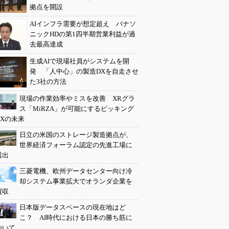
拠点を開設
AIインフラ需要が想定超え パナソ
ニックHDの第1四半期営業利益が過
去最高達成
生成AIで現場社員がシステムを開
発 「人中心」の製造DXを自走させ
た3社の方法
現場の作業効率やミスを改善 XRグラ
ス「MiRZA」が可能にするピッキング
DXの未来
日立の米国のストレージ製造拠点が、
世界経済フォーラム認定の先進工場に
選出
三菱電機、欧州データセンター向け冷
却システム事業拡大でオランダ企業を
買収
日本版データスペースの現在地はど
こ？ AI時代における日本の勝ち筋に
ついて