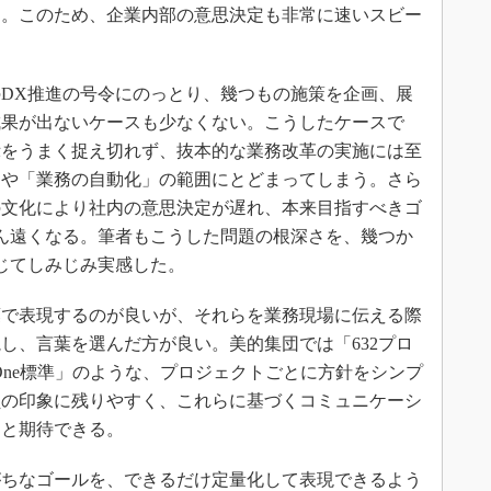
る。このため、企業内部の意思決定も非常に速いスビー
DX推進の号令にのっとり、幾つもの施策を企画、展
成果が出ないケースも少なくない。こうしたケースで
示をうまく捉え切れず、抜本的な業務改革の実施には至
」や「業務の自動化」の範囲にとどまってしまう。さら
の文化により社内の意思決定が遅れ、本来目指すべきゴ
ん遠くなる。筆者もこうした問題の根深さを、幾つか
じてしみじみ実感した。
で表現するのが良いが、それらを業務現場に伝える際
し、言葉を選んだ方が良い。美的集団では「632プロ
、One標準」のような、プロジェクトごとに方針をシンプ
員の印象に残りやすく、これらに基づくコミュニケーシ
ると期待できる。
ちなゴールを、できるだけ定量化して表現できるよう