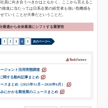
社員に向き合うべきかはともかく、ここから言えるこ
の推進に当たっては日系企業の経営者も強い危機感を
させていくことが大事だということだ。
分最適から全体最適にシフトする重要性
1
|
2
|
3
|
4
|
5
次のページへ
エージェント活用実態調査
O」に関する動向記事まとめ
スまとめ（2025年11月～2026年4月）
込みにかかる製造業のニュースまとめ