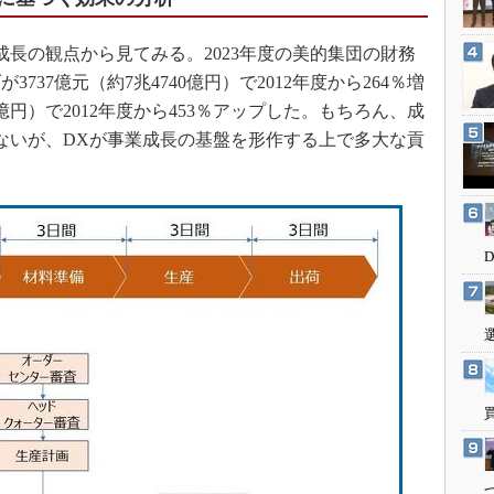
3Dプリンタ
産業オープンネット展
デジタルツインとCAE
長の観点から見てみる。2023年度の美的集団の財務
S＆OP
37億元（約7兆4740億円）で2012年度から264％増
0億円）で2012年度から453％アップした。もちろん、成
インダストリー4.0
ないが、DXが事業成長の基盤を形作する上で多大な貢
イノベーション
。
製造業ビッグデータ
メイドインジャパン
植物工場
知財マネジメント
海外生産
グローバル設計・開発
制御セキュリティ
新型コロナへの対応