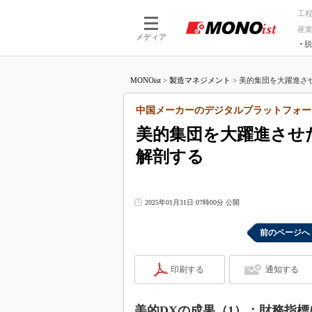
工
産
メディア
脱
つながる技術
AI×技術
MONOist
>
製造マネジメント
>
美的集団を大躍進させた
つながる工場
AI×設備
つながるサービ
Physical
中国メーカーのデジタルプラットフォー
美的集団を大躍進させた
解剖する
2025年01月31日 07時00分 公開
前のページへ
印刷する
通知する
美的DXの成果（1）：財務指