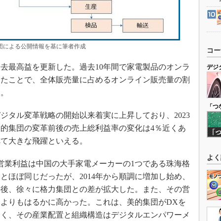
団による公開情報を基に筆者作成
コー
過去最高益を更新した。過去10年間で家電製品のオンラ
デジ
したことで、全体販売量に占めるオンライン販売量の割
た。
「つ
ジタル変革戦略の開始以来着実に上昇しており、2023
的集団の変革前後の売上総利益率の変化は4％近くあ
べて大きな飛躍といえる。
よく
営業利益は中国の大手家電メーカーの1つである珠海格
とほぼ同じだったが、2014年から順調に増加し始め、
その後、徐々に格力集団との差が拡大した。また、その営
よりもはるかに高かった。これは、美的集団がDXを
きく、その産業配置と組織構造はデジタルエンパワーメ