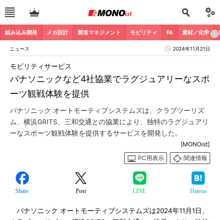
組み込み開発
メカ設計
製造マネジメント
モビリティ
FA
素材／化学
ニュース
2024年11月21日
モビリティサービス
パナソニックなど4社協業でラグジュアリーなスポ
ーツ観戦体験を提供
パナソニック オートモーティブシステムズは、クラブツーリズ
ム、横浜GRITS、三和交通との協業により、独特のラグジュアリ
ーなスポーツ観戦体験を提供するサービスを開発した。
[MONOist]
PC用表示
関連情報
Share
Post
LINE
Hatena
パナソニック オートモーティブシステムズは2024年11月1日、