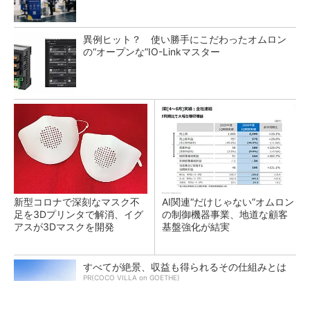
異例ヒット？ 使い勝手にこだわったオムロン
の“オープンな”IO-Linkマスター
新型コロナで深刻なマスク不
AI関連“だけじゃない”オムロン
足を3Dプリンタで解消、イグ
の制御機器事業、地道な顧客
アスが3Dマスクを開発
基盤強化が結実
すべてが絶景、収益も得られるその仕組みとは
PR(COCO VILLA on GOETHE)