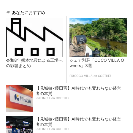
あなたにおすすめ
令和8年熊本地震による工場へ
シェア別荘「COCO VILLA O
の影響まとめ
wners」3選
PR(COCO VILLA on GOETHE)
【見城徹×藤田晋】AI時代でも変わらない経営
者の本質
PR(FINCHI on GOETHE)
【見城徹×藤田晋】AI時代でも変わらない経営
者の本質
PR(FINCHI on GOETHE)