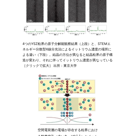
4つのYSZ粒界の原子分解能観察結果（上段）と、STEMエ
ネルギー分散型X線分光法によるイットリウム濃度の場所に
よる違い（下段）。結晶の方位が異なると結晶粒界の原子構
造が変わり、それに伴ってイットリウム濃度が異なっている
［クリックで拡大］ 出所：東京大学
空間電荷層の電場が存在する粒界におけ
＋＋