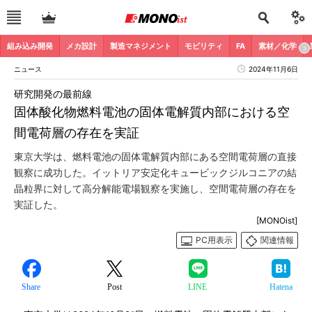
組み込み開発
メカ設計
製造マネジメント
モビリティ
FA
素材／化学
ニュース
2024年11月6日
研究開発の最前線
固体酸化物燃料電池の固体電解質内部における空
間電荷層の存在を実証
東京大学は、燃料電池の固体電解質内部にある空間電荷層の直接
観察に成功した。イットリア安定化キュービックジルコニアの結
晶粒界に対して高分解能電場観察を実施し、空間電荷層の存在を
実証した。
[MONOist]
PC用表示
関連情報
Share
Post
LINE
Hatena