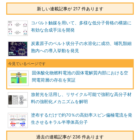
新しい連載記事が 217 件あります
コバルト触媒を用いて、多様な低分子骨格の構築に
有効な合成手法を開発
炭素原子のベルト状分子の水溶化に成功、哺乳類細
胞内への導入挙動を発見
固体酸化物燃料電池の固体電解質内部における空
間電荷層の存在を実証
放射光を活用し、リサイクル可能で強靭な高分子材
料の強靭化メカニズムを解明
塗布するだけで約70％の高効率スピン偏極電流を発
生させるキラル半導体高分子
過去の連載記事が 236 件あります