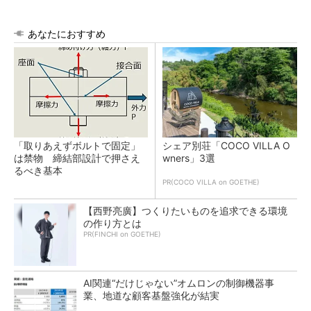
あなたにおすすめ
「取りあえずボルトで固定」
シェア別荘「COCO VILLA O
は禁物 締結部設計で押さえ
wners」3選
るべき基本
PR(COCO VILLA on GOETHE)
【西野亮廣】つくりたいものを追求できる環境
の作り方とは
PR(FINCHI on GOETHE)
AI関連“だけじゃない”オムロンの制御機器事
業、地道な顧客基盤強化が結実