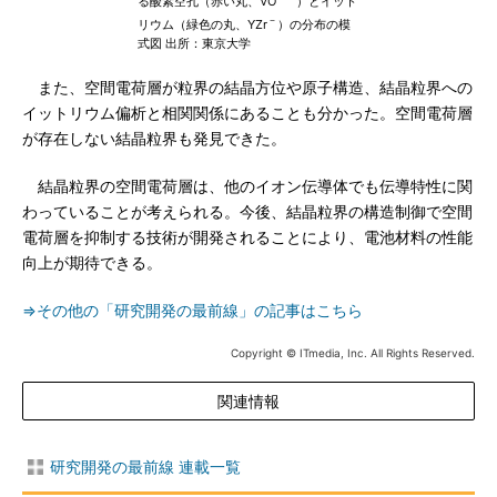
る酸素空孔（赤い丸、VO
）とイット
－
リウム（緑色の丸、YZr
）の分布の模
式図 出所：東京大学
また、空間電荷層が粒界の結晶方位や原子構造、結晶粒界への
イットリウム偏析と相関関係にあることも分かった。空間電荷層
が存在しない結晶粒界も発見できた。
結晶粒界の空間電荷層は、他のイオン伝導体でも伝導特性に関
わっていることが考えられる。今後、結晶粒界の構造制御で空間
電荷層を抑制する技術が開発されることにより、電池材料の性能
向上が期待できる。
⇒その他の「研究開発の最前線」の記事はこちら
Copyright © ITmedia, Inc. All Rights Reserved.
関連情報
研究開発の最前線 連載一覧