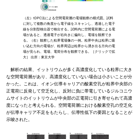
（左）tDPC法による空間電荷層の電場観察の模式図。試料
に対して複数の角度から電子線をスキャンし、透過した電子
線を分割型検出器で検出する。試料内に空間電荷層による電
場があると、透過電子が右向きに偏向し、電場を観察でき
る。（右）観察した粒界電場像の一例。粒界中央は粒界に吸
い込む方向の電場が、粒界周辺は粒界から湧き出る方向の電
場が見られ、電場、電荷分布を観察できる。［クリックで拡
大］ 出所：東京大学
解析の結果、イットリウムが多く高濃度化している粒界に大き
な空間電荷層があり、高濃度化していない場合は小さいことが分
かった。これは、イオン伝導キャリアの酸素空孔が粒界中央部の
正電荷に反発して空乏化し、反対に負に帯電しているジルコニウ
ムサイトのイットリウムが中央部の正電荷に引き寄せられて高濃
度になったと考えられる。空間電荷層における酸素空孔の空乏化
が伝導キャリア不足をもたらし、伝導性低下の要因となることが
示唆された。