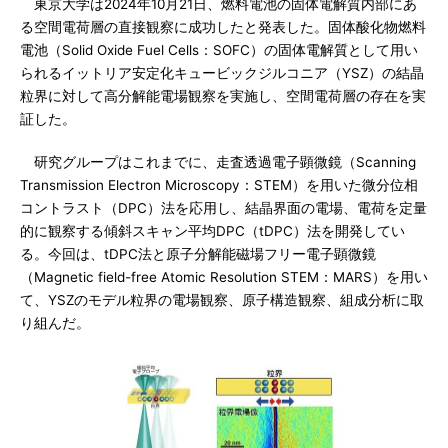
東京大学は2024年10月21日、燃料電池の固体電解質内部にあ
る空間電荷層の直接観察に成功したと発表した。固体酸化物燃料
電池（Solid Oxide Fuel Cells：SOFC）の固体電解質として用い
られるイットリア安定化キュービックジルコニア（YSZ）の結晶
粒界に対して高分解能電場観察を実施し、空間電荷層の存在を実
証した。
研究グループはこれまでに、走査透過電子顕微鏡（Scanning
Transmission Electron Microscopy：STEM）を用いた微分位相
コントラスト（DPC）法を応用し、結晶界面の電場、電荷を定量
的に観察する傾斜スキャン平均DPC（tDPC）法を開発してい
る。今回は、tDPC法と原子分解能磁場フリー電子顕微鏡
（Magnetic field-free Atomic Resolution STEM：MARS）を用い
て、YSZのモデル粒界の電場観察、原子構造観察、組成分析に取
り組んだ。