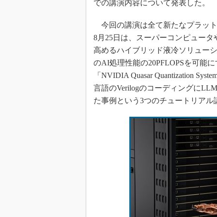
での講演内容について発表した。
今回の講演は全て新たなプラットフォ
8月25日は、スーパーコンピュー
高めるハイブリッド液冷ソリューショ
のAI処理性能の20PFLOPSを可
「NVIDIA Quasar Quantizati
言語のVerilogのコーディング
た事例という3つのチュートリアル