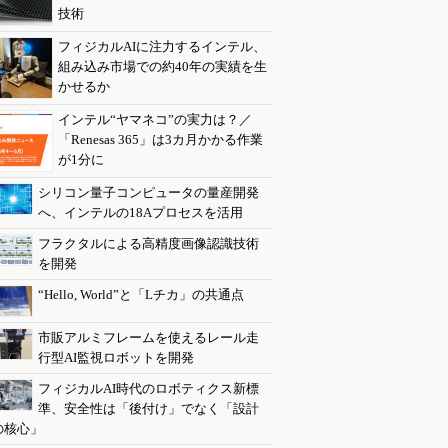
技術
フィジカルAIに注力するインテル、
組み込み市場での約40年の実績を生
かせるか
インテル“ヤマネコ”の実力は？／
「Renesas 365」は3カ月かかる作業
が1分に
シリコン量子コンピュータの量産開発
へ、インテルの18Aプロセスを活用
フラクタルによる高精度画像認識技術
を開発
“Hello, World”と「Lチカ」の共通点
市販アルミフレームを使えるレール走
行型AI監視ロボットを開発
フィジカルAI時代のロボティクス新標
準、安全性は「後付け」でなく「設計
の核心」