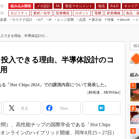
程別：
組み込み開発
メカ設計
製造マネジメント
物流
R＆D
キャリア
FA
業別：
モビリティ
素材／化学
医療機器
ロボット
電機
産業機械
食品・
炭素
サステナ設計
エッジ逆襲
品質
展示会
特集
メ
IoT
AI
ebook
伝承
組み込み開発
CEATEC
読者調査まとめ
編集後記
投入できる理由、半導体設計の...
JIMTOF
保全
メカ設計
つながるクルマ
組込み/エッジ コンピューティング
ス
 AI
製造マネジメント
5G
展＆IoT/5Gソリューション展
VR／AR
FA
品を投入できる理由、半導体設計のコ
IIFES
モビリティ
フィールドサービス
活用
国際ロボット展
素材／化学
FPGA
組み
ジャパンモビリティショー
組み込み画像技術
「Hot Chips 2024」での講演内容について発表した。
TECHNO-FRONTIER
[
朴尚洙
，
MONOist
]
組み込みモデリング
人テク展
Windows Embedded
スマート工場EXPO
見る
Share
車載ソフト開発
EdgeTech+
ISO26262
時間）、高性能チップの国際学会である「Hot Chips
日本ものづくりワールド
無償設計ツール
とオンラインのハイブリッド開催、同年8月25～27日）
AUTOMOTIVE WORLD