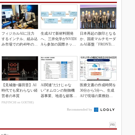
フィジカルAIに注力
生成AIで新材料開発
日本再起の旗印となる
するインテル、組み込
へ、三井化学がNVIDI
か、国産マルチモーダ
み市場での約40年の実
Aら参加の国際ネット
ルAI基盤「FRONTi
績を生かせるか
ワークに参画
a」が始動
【見城徹×藤田晋】AI
AI関連“だけじゃな
医療文書の作成時間を
時代でも変わらない経
い”オムロンの制御機
30分から5分へ、生成
営者の本質
器事業、地道な顧客基
AIで現場の業務効率
盤強化が結実
化
PR(FINCHI on GOETHE)
Recommended by
PR