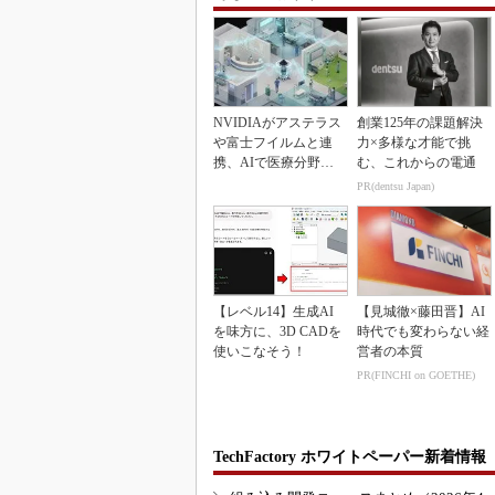
NVIDIAがアステラス
創業125年の課題解決
や富士フイルムと連
力×多様な才能で挑
携、AIで医療分野支
む、これからの電通
援へ
PR(dentsu Japan)
【レベル14】生成AI
【見城徹×藤田晋】AI
を味方に、3D CADを
時代でも変わらない経
使いこなそう！
営者の本質
PR(FINCHI on GOETHE)
TechFactory ホワイトペーパー新着情報