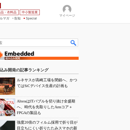
薬品・衣料品
中小製造業
マイページ
ルマガ
告知
Special
込み開発の記事ランキング
ルネサスが高崎工場を閉鎖へ、かつ
てはSiCデバイス生産の計画も
AlteraはITバブルを切り抜け全盛期
へ、時代を先取りしたArmコア＋
FPGAの製品も
強度20倍のフィルム採用で折り目が
目立ちにくい折りたたみスマホの新