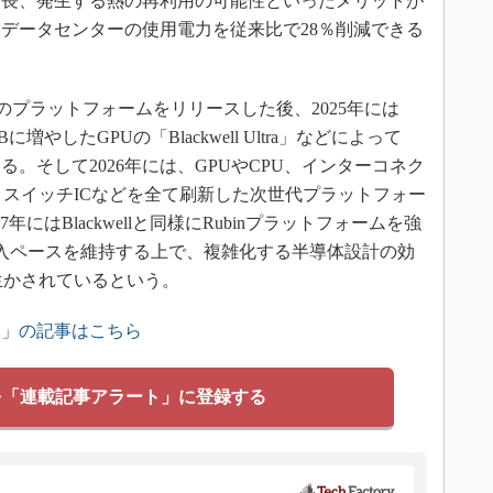
延長、発生する熱の再利用の可能性といったメリットが
データセンターの使用電力を従来比で28％削減できる
wellのプラットフォームをリリースした後、2025年には
に増やしたGPUの「Blackwell Ultra」などによって
化する。そして2026年には、GPUやCPU、インターコネク
ネットスイッチICなどを全て刷新した次世代プラットフォー
7年にはBlackwellと同様にRubinプラットフォームを強
入ペースを維持する上で、複雑化する半導体設計の効
生かされているという。
ス」の記事はこちら
を「連載記事アラート」に登録する