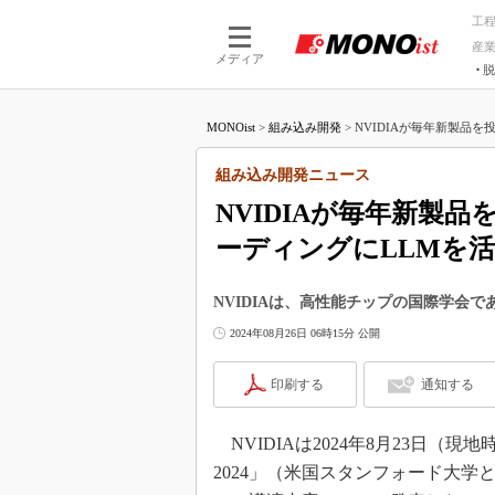
工
産
メディア
脱
つながる技術
AI×技術
MONOist
>
組み込み開発
>
NVIDIAが毎年新製品を
つながる工場
AI×設備
つながるサービ
Physical
組み込み開発ニュース
NVIDIAが毎年新製
ーディングにLLMを
NVIDIAは、高性能チップの国際学会である
2024年08月26日 06時15分 公開
印刷する
通知する
NVIDIAは2024年8月23日（現地
2024」（米国スタンフォード大学