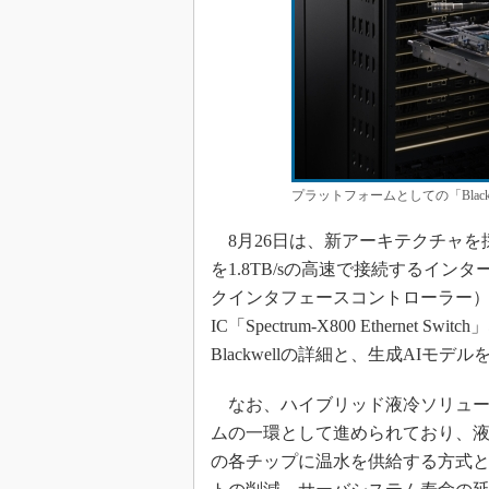
プラットフォームとしての「Black
8月26日は、新アーキテクチャを採
を1.8TB/sの高速で接続するインターコ
クインタフェースコントローラー）の「
IC「Spectrum-X800 Ethern
Blackwellの詳細と、生成AI
なお、ハイブリッド液冷ソリュー
ムの一環として進められており、
の各チップに温水を供給する方式