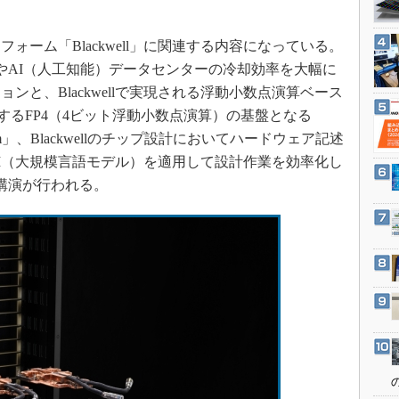
3Dプリンタ
産業オープンネット展
デジタルツインとCAE
ーム「Blackwell」に関連する内容になっている。
S＆OP
タやAI（人工知能）データセンターの冷却効率を大幅に
インダストリー4.0
ンと、Blackwellで実現される浮動小数点演算ベース
能にするFP4（4ビット浮動小数点演算）の基盤となる
イノベーション
on System」、Blackwellのチップ設計においてハードウェア記述
製造業ビッグデータ
にLLM（大規模言語モデル）を適用して設計作業を効率化し
メイドインジャパン
講演が行われる。
植物工場
知財マネジメント
海外生産
グローバル設計・開発
制御セキュリティ
新型コロナへの対応