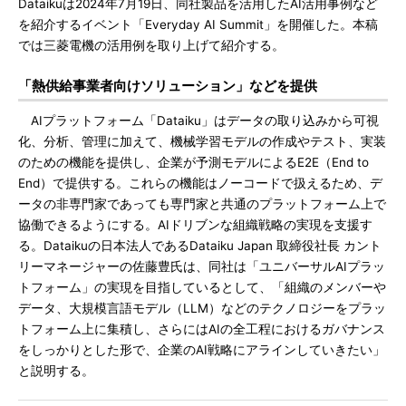
Dataikuは2024年7月19日、同社製品を活用したAI活用事例など
を紹介するイベント「Everyday AI Summit」を開催した。本稿
では三菱電機の活用例を取り上げて紹介する。
「熱供給事業者向けソリューション」などを提供
AIプラットフォーム「Dataiku」はデータの取り込みから可視
化、分析、管理に加えて、機械学習モデルの作成やテスト、実装
のための機能を提供し、企業が予測モデルによるE2E（End to
End）で提供する。これらの機能はノーコードで扱えるため、デ
ータの非専門家であっても専門家と共通のプラットフォーム上で
協働できるようにする。AIドリブンな組織戦略の実現を支援す
る。Dataikuの日本法人であるDataiku Japan 取締役社長 カント
リーマネージャーの佐藤豊氏は、同社は「ユニバーサルAIプラッ
トフォーム」の実現を目指しているとして、「組織のメンバーや
データ、大規模言語モデル（LLM）などのテクノロジーをプラッ
トフォーム上に集積し、さらにはAIの全工程におけるガバナンス
をしっかりとした形で、企業のAI戦略にアラインしていきたい」
と説明する。