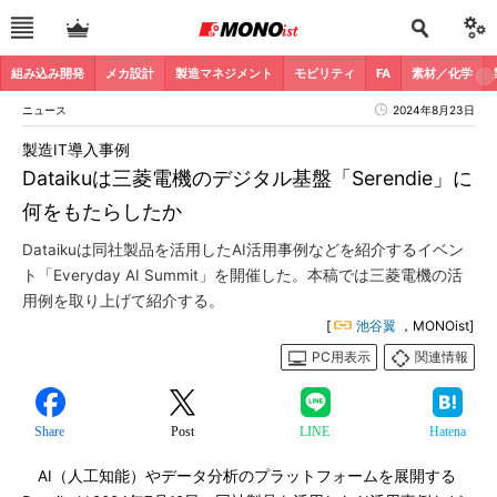
組み込み開発
メカ設計
製造マネジメント
モビリティ
FA
素材／化学
ニュース
2024年8月23日
製造IT導入事例
Dataikuは三菱電機のデジタル基盤「Serendie」に
何をもたらしたか
Dataikuは同社製品を活用したAI活用事例などを紹介するイベン
ト「Everyday AI Summit」を開催した。本稿では三菱電機の活
用例を取り上げて紹介する。
[
池谷翼
，MONOist]
PC用表示
関連情報
Share
Post
LINE
Hatena
AI（人工知能）やデータ分析のプラットフォームを展開する