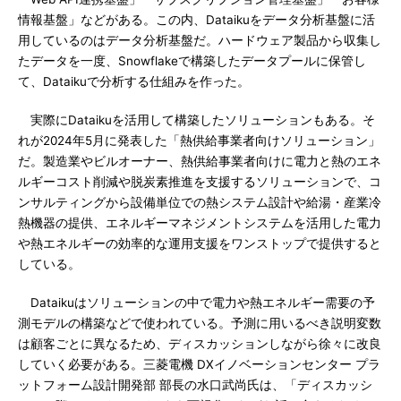
情報基盤」などがある。この内、Dataikuをデータ分析基盤に活
用しているのはデータ分析基盤だ。ハードウェア製品から収集し
たデータを一度、Snowflakeで構築したデータプールに保管し
て、Dataikuで分析する仕組みを作った。
実際にDataikuを活用して構築したソリューションもある。そ
れが2024年5月に発表した「熱供給事業者向けソリューション」
だ。製造業やビルオーナー、熱供給事業者向けに電力と熱のエネ
ルギーコスト削減や脱炭素推進を支援するソリューションで、コ
ンサルティングから設備単位での熱システム設計や給湯・産業冷
熱機器の提供、エネルギーマネジメントシステムを活用した電力
や熱エネルギーの効率的な運用支援をワンストップで提供すると
している。
Dataikuはソリューションの中で電力や熱エネルギー需要の予
測モデルの構築などで使われている。予測に用いるべき説明変数
は顧客ごとに異なるため、ディスカッションしながら徐々に改良
していく必要がある。三菱電機 DXイノベーションセンター プラ
ットフォーム設計開発部 部長の水口武尚氏は、「ディスカッシ