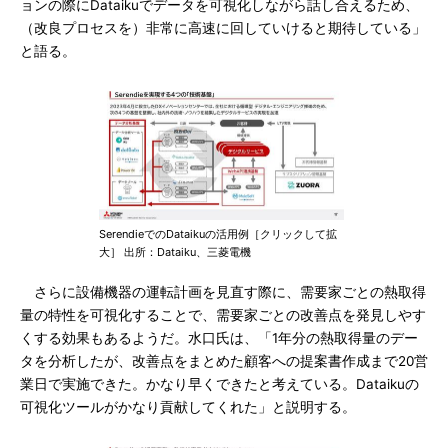
ョンの際にDataikuでデータを可視化しながら話し合えるため、
（改良プロセスを）非常に高速に回していけると期待している」
と語る。
SerendieでのDataikuの活用例［クリックして拡
大］ 出所：Dataiku、三菱電機
さらに設備機器の運転計画を見直す際に、需要家ごとの熱取得
量の特性を可視化することで、需要家ごとの改善点を発見しやす
くする効果もあるようだ。水口氏は、「1年分の熱取得量のデー
タを分析したが、改善点をまとめた顧客への提案書作成まで20営
業日で実施できた。かなり早くできたと考えている。Dataikuの
可視化ツールがかなり貢献してくれた」と説明する。