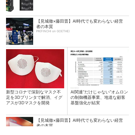
【見城徹×藤田晋】AI時代でも変わらない経営
者の本質
PR(FINCHI on GOETHE)
新型コロナで深刻なマスク不
AI関連“だけじゃない”オムロン
足を3Dプリンタで解消、イグ
の制御機器事業、地道な顧客
アスが3Dマスクを開発
基盤強化が結実
【見城徹×藤田晋】AI時代でも変わらない経営
者の本質
PR(FINCHI on GOETHE)