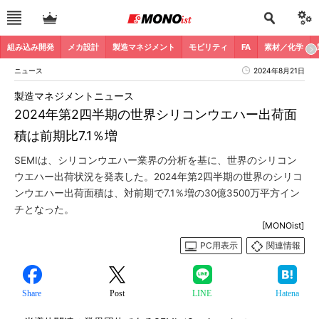
組み込み開発
メカ設計
製造マネジメント
モビリティ
FA
素材／化学
ニュース
2024年8月21日
製造マネジメントニュース
2024年第2四半期の世界シリコンウエハー出荷面
積は前期比7.1％増
SEMIは、シリコンウエハー業界の分析を基に、世界のシリコン
ウエハー出荷状況を発表した。2024年第2四半期の世界のシリコ
ンウエハー出荷面積は、対前期で7.1％増の30億3500万平方イン
チとなった。
[MONOist]
PC用表示
関連情報
Share
Post
LINE
Hatena