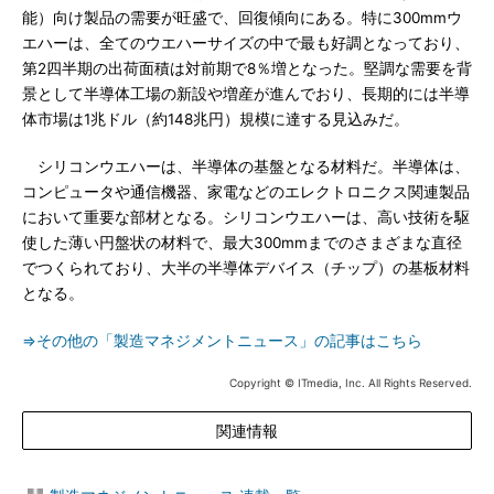
能）向け製品の需要が旺盛で、回復傾向にある。特に300mmウ
エハーは、全てのウエハーサイズの中で最も好調となっており、
第2四半期の出荷面積は対前期で8％増となった。堅調な需要を背
景として半導体工場の新設や増産が進んでおり、長期的には半導
体市場は1兆ドル（約148兆円）規模に達する見込みだ。
シリコンウエハーは、半導体の基盤となる材料だ。半導体は、
コンピュータや通信機器、家電などのエレクトロニクス関連製品
において重要な部材となる。シリコンウエハーは、高い技術を駆
使した薄い円盤状の材料で、最大300mmまでのさまざまな直径
でつくられており、大半の半導体デバイス（チップ）の基板材料
となる。
⇒その他の「製造マネジメントニュース」の記事はこちら
Copyright © ITmedia, Inc. All Rights Reserved.
関連情報