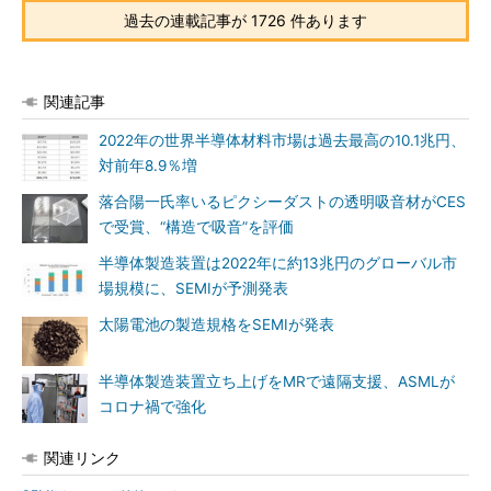
過去の連載記事が 1726 件あります
関連記事
2022年の世界半導体材料市場は過去最高の10.1兆円、
対前年8.9％増
落合陽一氏率いるピクシーダストの透明吸音材がCES
で受賞、“構造で吸音”を評価
半導体製造装置は2022年に約13兆円のグローバル市
場規模に、SEMIが予測発表
太陽電池の製造規格をSEMIが発表
半導体製造装置立ち上げをMRで遠隔支援、ASMLが
コロナ禍で強化
関連リンク