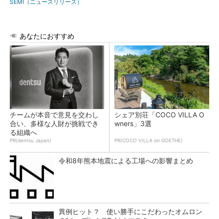
SEMI（ニュースリリース）
あなたにおすすめ
チームが本音で意見を交わし
シェア別荘「COCO VILLA O
合い、多様な人財が挑戦でき
wners」3選
る組織へ
PR(dentsu Japan)
PR(COCO VILLA on GOETHE)
令和8年熊本地震による工場への影響まとめ
異例ヒット？ 使い勝手にこだわったオムロン