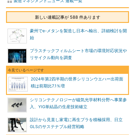
製造マネジメントニュース 連載一覧
新しい連載記事が 588 件あります
豪州でe-メタンを製造し日本へ輸出、詳細検討を開
始
プラスチックフィルムシート市場の環境対応状況や
リサイクル動向を調査
2024年第2四半期の世界シリコンウエハー出荷面
積は前期比7.1％増
シリコンテクノロジーが磁気光学材料分野へ事業参
入、YIG単結晶の生産技術確立
設計から見直し家電に再生プラを積極採用、日立
GLSのサステナブル経営戦略