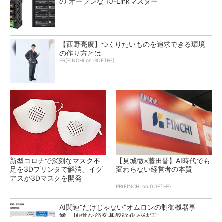
の“オープンな”IO-Linkマスター
【西野亮廣】つくりたいものを追求できる環境
の作り方とは
PR(FINCHI on GOETHE)
新型コロナで深刻なマスク不
【見城徹×藤田晋】AI時代でも
足を3Dプリンタで解消、イグ
変わらない経営者の本質
アスが3Dマスクを開発
PR(FINCHI on GOETHE)
AI関連“だけじゃない”オムロンの制御機器事
業、地道な顧客基盤強化が結実