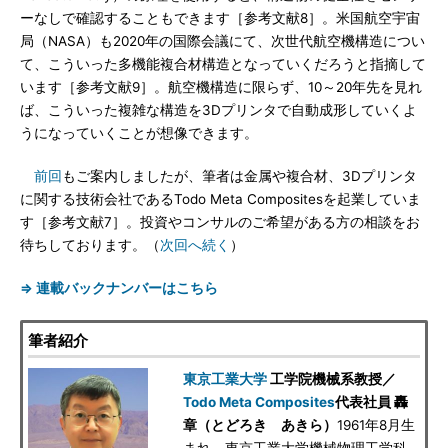
ーなしで確認することもできます［参考文献8］。米国航空宇宙
局（NASA）も2020年の国際会議にて、次世代航空機構造につい
て、こういった多機能複合材構造となっていくだろうと指摘して
います［参考文献9］。航空機構造に限らず、10～20年先を見れ
ば、こういった複雑な構造を3Dプリンタで自動成形していくよ
うになっていくことが想像できます。
前回
もご案内しましたが、筆者は金属や複合材、3Dプリンタ
に関する技術会社であるTodo Meta Compositesを起業していま
す［参考文献7］。投資やコンサルのご希望がある方の相談をお
待ちしております。（
次回へ続く
）
⇒ 連載バックナンバーはこちら
筆者紹介
東京工業大学
工学院機械系教授／
Todo Meta Composites
代表社員 轟
章（とどろき あきら）
1961年8月生