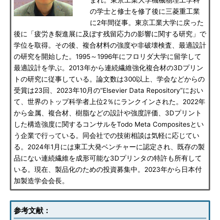
まれ。東京工業大学機械物理工学科
の学士と修士を修了後に三菱重工業
に2年間従事。東京工業大学に戻った
後に「疲労き裂進展に及ぼす残留応力の影響に関する研究」で
学位を取得。その後、複合材料の強度や非破壊検査、最適設計
の研究を開始した。1995～1996年にフロリダ大学に留学して
最適設計を学ぶ。2013年から連続繊維強化複合材の3Dプリン
トの研究に従事している。論文数は300以上、学会などからの
受賞は23回、2023年10月の“Elsevier Data Repository”におい
て、世界のトップ科学者上位2％にランクインされた。2022年
から金属、複合材、樹脂などの設計や強度評価、3Dプリント
した構造強度に関するコンサルをTodo Meta Compositesとい
う企業で行っている。同会社での技術相談は気軽に応じてい
る。2024年1月には東工大発ベンチャーに認定され、既存の製
品にない連続繊維を成形可能な3Dプリンタの特許も所有して
いる。現在、製品化のための投資募集中。2023年から日本付
加製造学会会長。
参考文献：