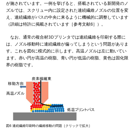
が施されています。一例を挙げると、搭載されている新開発のノ
ズルでは、スクリュー内に設定された連続繊維ノズルの位置を変
え、連続繊維がパスの中央に来るように機械的に調整しています
（詳細は特許に掲載されています［参考文献6］）。
なお、通常の複合材3Dプリンタでは連続繊維を印刷する際に
は、ノズル移動時に連続繊維が偏ってしまうという問題がありま
す。これを図6に模式的に示します。高温ノズルは左に動いてい
ます。赤い円が高温の樹脂、青い円が低温の樹脂、黄色は固化限
界の樹脂です。
図6 連続繊維印刷時の繊維移動の問題［クリックで拡大］