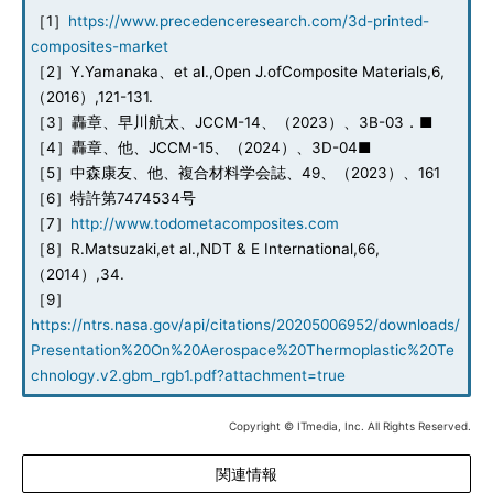
［1］
https://www.precedenceresearch.com/3d-printed-
composites-market
［2］Y.Yamanaka、et al.,Open J.ofComposite Materials,6,
（2016）,121-131.
［3］轟章、早川航太、JCCM-14、（2023）、3B-03．■
［4］轟章、他、JCCM-15、（2024）、3D-04■
［5］中森康友、他、複合材料学会誌、49、（2023）、161
［6］特許第7474534号
［7］
http://www.todometacomposites.com
［8］R.Matsuzaki,et al.,NDT & E International,66,
（2014）,34.
［9］
https://ntrs.nasa.gov/api/citations/20205006952/downloads/
Presentation%20On%20Aerospace%20Thermoplastic%20Te
chnology.v2.gbm_rgb1.pdf?attachment=true
Copyright © ITmedia, Inc. All Rights Reserved.
関連情報