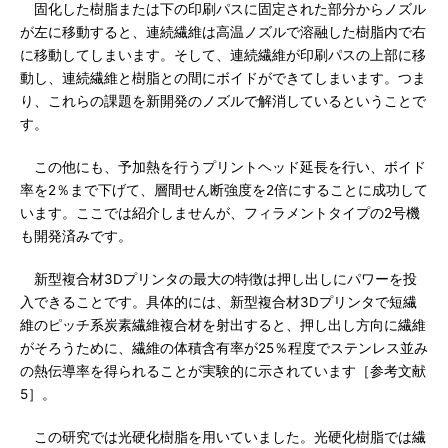
固化した樹脂または下の印刷パスに固定された部分からノズル
が左に移動すると、連続繊維は高温ノズルで溶融した樹脂内で右
に移動してしまいます。そして、連続繊維が印刷パスの上部に移
動し、連続繊維と樹脂との間にボイドができてしまいます。つま
り、これらの課題を新開発のノズルで解消しているということで
す。
この他にも、予加熱を行うプリントヘッド延長を行い、ボイド
率を2％まで下げて、層間せん断強度を2倍にすることに成功して
います。ここでは紹介しませんが、フィラメントタイプの2号機
も開発済みです。
新型複合材3Dプリンタの最大の特徴は押し出しにパワーを投
入できることです。具体的には、新型複合材3Dプリンタで短繊
維のピッチ系炭素繊維複合材を射出すると、押し出し方向に繊維
がそろうために、繊維の体積含有率が25％程度でステンレス並み
の熱伝導率を得られることが実験的に示されています［参考文献
5］。
この研究では光硬化樹脂を用いていました。光硬化樹脂では繊