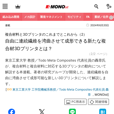
組み込み開発
メカ設計
製造マネジメント
モビリティ
FA
素材／化学
連載
2024年6月20日
複合材料と3Dプリンタのこれまでとこれから（2）
自由に連続繊維を湾曲させて成形できる新たな複
合材3Dプリンタとは？
（2/2 ページ）
東京工業大学 教授／Todo Meta Composites 代表社員の轟章氏
が、複合材料と複合材料に対応する3Dプリンタの動向について
解説する本連載。著者の研究グループが開発した、連続繊維を自
由に湾曲させて成形可能な新しい3Dプリンタについて解説しま
す。
[
東京工業大学 工学院機械系教授／Todo Meta Composites 代表社員 轟
章
，MONOist]
PC用表示
関連情報