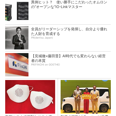
異例ヒット？ 使い勝手にこだわったオムロン
の“オープンな”IO-Linkマスター
全員がリーダーシップを発揮し、自分より優れ
た人財を育成する
PR(dentsu Japan)
【見城徹×藤田晋】AI時代でも変わらない経営
者の本質
PR(FINCHI on GOETHE)