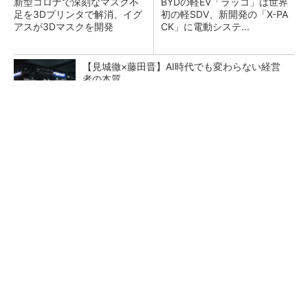
新型コロナで深刻なマスク不
BYDの軽EV「ラッコ」は世界
足を3Dプリンタで解消、イグ
初の軽SDV、新開発の「X-PA
アスが3Dマスクを開発
CK」に電動システ...
【見城徹×藤田晋】AI時代でも変わらない経営
者の本質
PR(FINCHI on GOETHE)
ペロブスカイト太陽電池の量産に有効なイン
ク、従来比で1.5倍の性能向上
【レベル14】生成AIを味方に、3D CADを使い
こなそう！