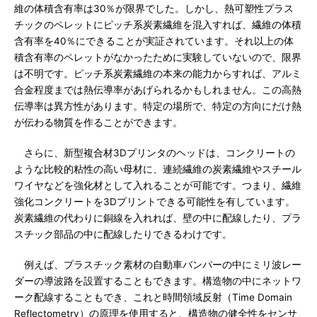
維の体積含有率は30％が限界でした。しかし、熱可塑性プラス
チックのペレットにピッチ系炭素繊維を混入すれば、繊維の体積
含有率を40％にできることが実証されています。それ以上の体
積含有率のペレットがなかったために実験していないので、限界
は不明です。ピッチ系炭素繊維の本来の能力からすれば、アルミ
合金程度までは熱伝導率があげられるかもしれません。この高熱
伝導率は異方性があります。特定の場所で、特定の方向にだけ熱
が伝わる物質を作ることができます。
さらに、新型複合材3Dプリンタのヘッドは、コンクリートの
ような比較的粘性の高い母材に、連続繊維の炭素繊維やスチール
ワイヤなどを強化材として入れることが可能です。つまり、繊維
強化コンクリートを3Dプリントできる可能性を有しています。
炭素繊維の代わりに銅線を入れれば、壁の中に配線したり、プラ
スチック部品の中に配線したりできるわけです。
例えば、プラスチック素材の自動車バンパーの中にミリ波レー
ダーの導波路を設置することもできます。構造物の中にネットワ
ーク配線することもでき、これと時間領域反射（Time Domain
Reflectometry）の原理を使用すると、構造物の健全性をセンサ