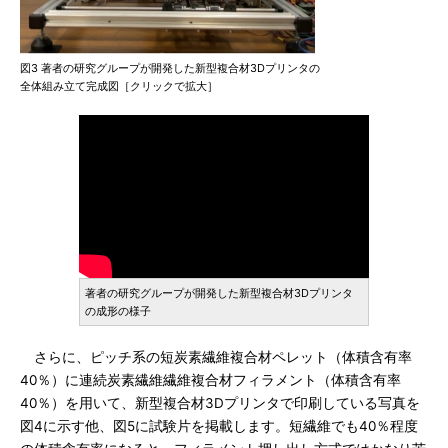
図3 著者の研究グループが開発した新型複合材3Dプリンタの
全体組み立て完成図［クリックで拡大］
著者の研究グループが開発した新型複合材3Dプリンタ
の成形の様子
さらに、ピッチ系の短炭素繊維複合材ペレット（体積含有率
40％）に連続炭素繊維繊維複合材フィラメント（体積含有率
40％）を用いて、新型複合材3Dプリンタで印刷している写真を
図4に示す他、図5に試験片を掲載します。短繊維でも40％程度