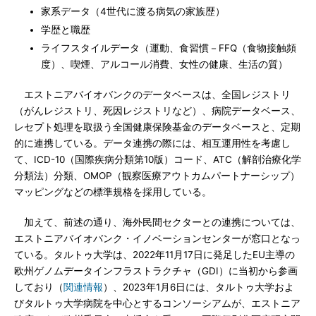
家系データ（4世代に渡る病気の家族歴）
学歴と職歴
ライフスタイルデータ（運動、食習慣－FFQ（食物接触頻
度）、喫煙、アルコール消費、女性の健康、生活の質）
エストニアバイオバンクのデータベースは、全国レジストリ
（がんレジストリ、死因レジストリなど）、病院データベース、
レセプト処理を取扱う全国健康保険基金のデータベースと、定期
的に連携している。データ連携の際には、相互運用性を考慮し
て、ICD-10（国際疾病分類第10版）コード、ATC（解剖治療化学
分類法）分類、OMOP（観察医療アウトカムパートナーシップ）
マッピングなどの標準規格を採用している。
加えて、前述の通り、海外民間セクターとの連携については、
エストニアバイオバンク・イノベーションセンターが窓口となっ
ている。タルトゥ大学は、2022年11月17日に発足したEU主導の
欧州ゲノムデータインフラストラクチャ（GDI）に当初から参画
しており（
関連情報
）、2023年1月6日には、タルトゥ大学およ
びタルトゥ大学病院を中心とするコンソーシアムが、エストニア