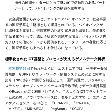
海外の民間セクターにとって魅力的で信頼性のあるパート
ナーとして、バイオバンクの構築を主導する
資金調達面からみると、エストニアバイオバンクは、社会事業
省の国家予算を主財源として運営されている。バイオバンクが、
組織検体を収集し、健康状態の記述や家系図を編集し、仮名化や
非仮名化を行って、遺伝子研究を実施する場合、バイオバンク内
およびその他のソースから提供されるデータソースの容量に応じ
て、国家予算から支出される仕組みになっている。
標準化されたICT基盤とプロセスが支えるゲノムデータ解析
本連載第96回
で触れたように、エストニアでは、一般データ保
護規則（GDPR）やネットワーク・情報システムの安全に関する
指令（NIS指令）の順守を前提として、国民共通のデジタルIDシ
ステムや、オープンソースベースの電子政府向けデータ連携基盤
「X-Road」が広く利用されてきた。このようなICTプラットフォ
ームの経験／ノウハウをベースに、タルテュ大学では、エストニ
アゲノムセンターを中心に、「GRANVIL」「GWAMA」
「MIXFIT」「MR-MEGA」「RegScan」「SCOPA」