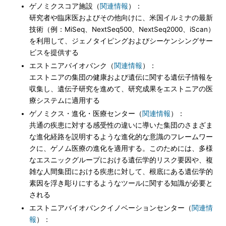
ゲノミクスコア施設（
関連情報
）：
研究者や臨床医およびその他向けに、米国イルミナの最新
技術（例：MiSeq、NextSeq500、NextSeq2000、iScan）
を利用して、ジェノタイピングおよびシーケンシングサー
ビスを提供する
エストニアバイオバンク（
関連情報
）：
エストニアの集団の健康および遺伝に関する遺伝子情報を
収集し、遺伝子研究を進めて、研究成果をエストニアの医
療システムに適用する
ゲノミクス・進化・医療センター（
関連情報
）：
共通の疾患に対する感受性の違いに導いた集団のさまざま
な進化経路を説明するような進化的な意識のフレームワー
クに、ゲノム医療の進化を適用する。このためには、多様
なエスニックグループにおける遺伝学的リスク要因や、複
雑な人間集団における疾患に対して、根底にある遺伝学的
素因を浮き彫りにするようなツールに関する知識が必要と
される
エストニアバイオバンクイノベーションセンター（
関連情
報
）：