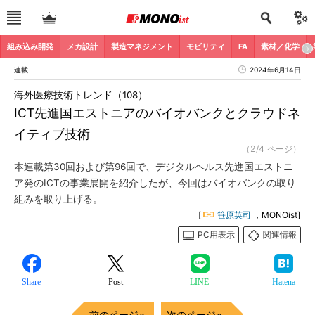
組み込み開発
メカ設計
製造マネジメント
モビリティ
FA
素材／化学
連載
2024年6月14日
海外医療技術トレンド（108）
ICT先進国エストニアのバイオバンクとクラウドネ
イティブ技術
（2/4 ページ）
本連載第30回および第96回で、デジタルヘルス先進国エストニ
ア発のICTの事業展開を紹介したが、今回はバイオバンクの取り
組みを取り上げる。
[
笹原英司
，MONOist]
PC用表示
関連情報
Share
Post
LINE
Hatena
前のページへ
次のページへ