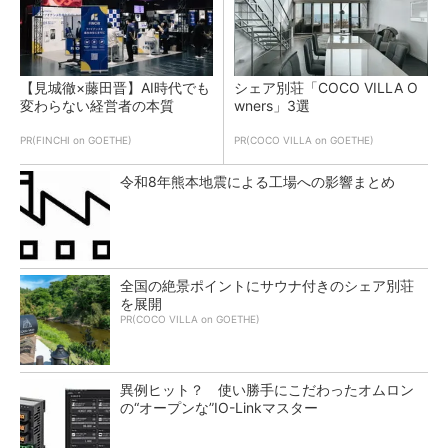
【見城徹×藤田晋】AI時代でも
シェア別荘「COCO VILLA O
変わらない経営者の本質
wners」3選
PR(FINCHI on GOETHE)
PR(COCO VILLA on GOETHE)
令和8年熊本地震による工場への影響まとめ
全国の絶景ポイントにサウナ付きのシェア別荘
を展開
PR(COCO VILLA on GOETHE)
異例ヒット？ 使い勝手にこだわったオムロン
の“オープンな”IO-Linkマスター