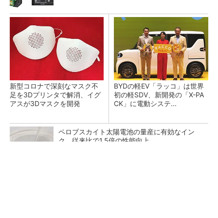
新型コロナで深刻なマスク不
BYDの軽EV「ラッコ」は世界
足を3Dプリンタで解消、イグ
初の軽SDV、新開発の「X-PA
アスが3Dマスクを開発
CK」に電動システ...
ペロブスカイト太陽電池の量産に有効なイン
ク、従来比で1.5倍の性能向上
GOETHEとFINCHIがタッグを組み、新メディ
アを創設
PR(FINCHI on GOETHE)