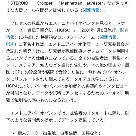
「STEROID」「Cropper」「Manhattan Harvester」などさまざ
まな支援ツールを開発／提供している（
関連情報
）。
プロセスの観点からエストニアバイオバンクを見ると、ドナー
が、「ヒト遺伝子研究法（HGRA）」（2001年1月8日施行、
関連
情報
）に準拠した包括的なコンセントフォーム（
関連情報、
PDF
）に署名すれば、エストニアバイオ倫理・ヒト研究委員会が
承認した研究向けに、研究者が保健医療／ゲノムデータを利用す
ることができる仕組みになっている。全ての被験者は、募集イベ
ント、メディア、知人などを通じた告知や、その他の理由で一般
医（GP）の診療所や病院で受診した後に、無作為でバイオバン
クにリクルートされた個人である。タルテュ大学によると、
HGRAにより、バイオバンクの参加者との再契約やインタビュー
が可能となり、データや試料にアクセスするためのルールが、明
確で透明性の高いものになるという。
エストニアバイオバンクでは、被験者のリクルートに際し、以
下のような質問票を提示してデータを収集している。
個人データ（出生地、自宅住所、国籍など）