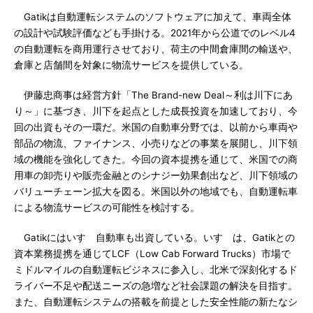
Gatikは自動運転システムのソフトウェアに加えて、車両全体
の設計や試験評価なども手掛ける。2021年から公道でのレベル4
の自動運転を商用運行させており、荷主の中間倉庫間の輸送や、
倉庫と店舗間を対象に物流サービスを提供している。
伊藤忠商事は経営方針「The Brand-new Deal～利は川下にあ
り～」に基づき、川下を起点とした成長投資を加速しており、今
回の出資もその一環だ。米国の自動車分野では、以前から車両や
部品の物流、ファイナンス、小売りなどの事業を展開し、川下領
域の機能を強化してきた。今回の資本提携を通じて、米国での商
用車の卸売りや販売金融とのシナジー効果創出など、川下領域の
バリューチェーン拡大を図る。米国以外の地域でも、自動運転車
による物流サービスの可能性を検討する。
Gatikにはいすゞ自動車も出資している。いすゞは、Gatikとの
資本業務提携を通じてLCF（Low Cab Forward Trucks）市場で
ミドルマイルの自動運転ビジネスに参入し、北米で深刻化するド
ライバー不足や配送ニーズの急増など社会課題の解決を目指す。
また、自動運転システムの搭載を前提とした安全性能の新たなシ