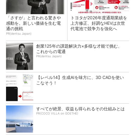
「さすが」と言われる驚きや
トヨタが2026年度通期業績を
感動を。新しい価値を生む電
上方修正、好調なHEVは次世
通の挑戦
代電池で競争力を強化へ
PR(dentsu Japan)
創業125年の課題解決力×多様な才能で挑む、
これからの電通
PR(dentsu Japan)
【レベル14】生成AIを味方に、3D CADを使い
こなそう！
すべてが絶景、収益も得られるその仕組みとは
PR(COCO VILLA on GOETHE)