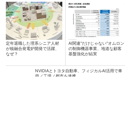
定年退職した理系シニア人材
AI関連“だけじゃない”オムロン
が核融合発電炉開発で活躍、
の制御機器事業、地道な顧客
なぜ？
基盤強化が結実
NVIDIAとトヨタ自動車、フィジカルAI活用で車
両／工場／都市を連携
GOETHEとFINCHIがタッグを組み、新メディ
アを創設
PR(FINCHI on GOETHE)