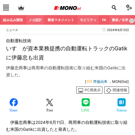
組み込み開発
メカ設計
製造マネジメント
モビリティ
FA
素材／化学
ニュース
2024年6月13日
自動運転技術
いすゞが資本業務提携の自動運転トラックのGatik
に伊藤忠も出資
伊藤忠商事は商用車の自動運転技術に取り組む米国のGatikに出
資した。
[
齊藤由希
，MONOist]
PC用表示
関連情報
Share
Post
LINE
Hatena
伊藤忠商事は2024年6月11日、商用車の自動運転技術に取り組
む米国のGatikに出資したと発表した。