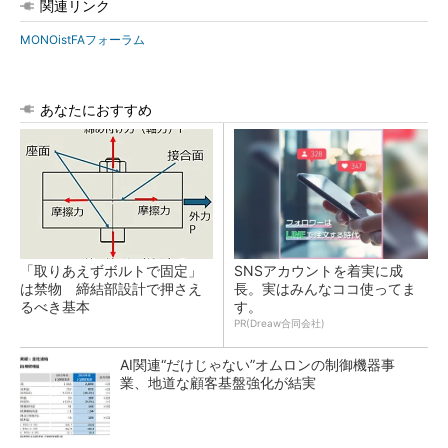
関連リンク
MONOistFAフォーラム
あなたにおすすめ
「取りあえずボルトで固定」
SNSアカウントを着実に成
は禁物 締結部設計で押さえ
長。実はみんなココ使ってま
るべき基本
す。
PR(Dreaw合同会社)
AI関連“だけじゃない”オムロンの制御機器事
業、地道な顧客基盤強化が結実