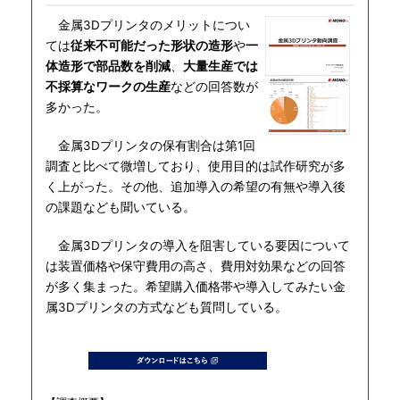
金属3Dプリンタのメリットについ
ては
従来不可能だった形状の造形
や
一
体造形で部品数を削減
、
大量生産では
不採算なワークの生産
などの回答数が
多かった。
金属3Dプリンタの保有割合は第1回
調査と比べて微増しており、使用目的は試作研究が多
く上がった。その他、追加導入の希望の有無や導入後
の課題なども聞いている。
金属3Dプリンタの導入を阻害している要因について
は装置価格や保守費用の高さ、費用対効果などの回答
が多く集まった。希望購入価格帯や導入してみたい金
属3Dプリンタの方式なども質問している。