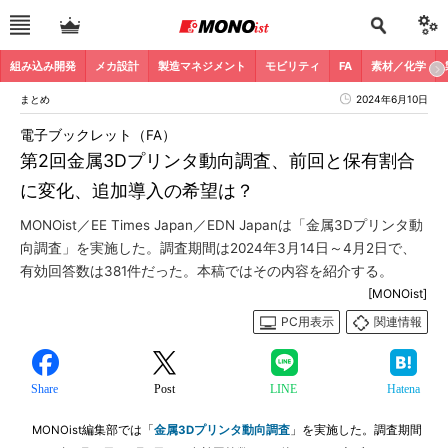
組み込み開発
メカ設計
製造マネジメント
モビリティ
FA
素材／化学
まとめ
2024年6月10日
電子ブックレット（FA）
第2回金属3Dプリンタ動向調査、前回と保有割合
に変化、追加導入の希望は？
MONOist／EE Times Japan／EDN Japanは「金属3Dプリンタ動
向調査」を実施した。調査期間は2024年3月14日～4月2日で、
有効回答数は381件だった。本稿ではその内容を紹介する。
[MONOist]
PC用表示
関連情報
Share
Post
LINE
Hatena
MONOist編集部では「
金属3Dプリンタ動向調査
」を実施した。調査期間