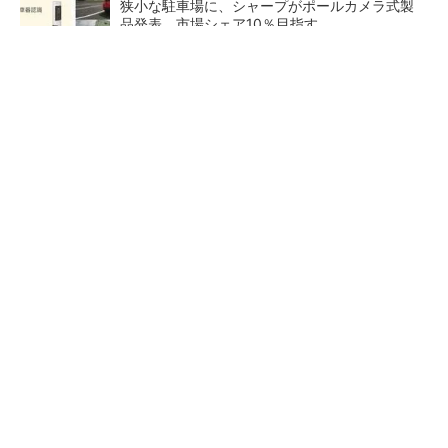
狭小な駐車場に、シャープがポールカメラ式製
品発表 市場シェア10％目指す
ルネサスが高崎工場を閉鎖へ、かつてはSiCデ
バイス生産の計画も
なぜ熊本に半導体産業が集まるのか――地震で
工場稼働停止相次ぐ