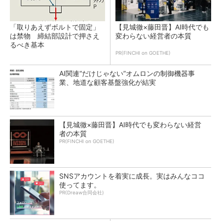
「取りあえずボルトで固定」
【見城徹×藤田晋】AI時代でも
は禁物 締結部設計で押さえ
変わらない経営者の本質
るべき基本
PR(FINCHI on GOETHE)
AI関連“だけじゃない”オムロンの制御機器事
業、地道な顧客基盤強化が結実
【見城徹×藤田晋】AI時代でも変わらない経営
者の本質
PR(FINCHI on GOETHE)
SNSアカウントを着実に成長。実はみんなココ
使ってます。
PR(Dreaw合同会社)