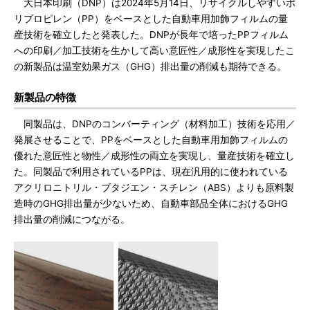
大日本印刷（DNP）は2024年5月14日、リサイクルしやすいポ
リプロピレン（PP）をベースとした自動車用加飾フィルムの量
産技術を確立したと発表した。DNPが長年で培ったPPフィルム
への印刷／加工技術を生かして高い意匠性／成形性を実現したこ
の新製品は温室効果ガス（GHG）排出量の削減も期待できる。
新製品の特徴
同製品は、DNPのコンバーティング（材料加工）技術を応用／
発展させることで、PPをベースとした自動車用加飾フィルムの
優れた意匠性と物性／成形性の両立を実現し、量産技術を確立し
た。同製品で利用されているPPは、現在汎用的に使われている
アクリロニトリル・ブタジエン・スチレン（ABS）よりも原料製
造時のGHG排出量が少ないため、自動車部品全体におけるGHG
排出量の削減につながる。