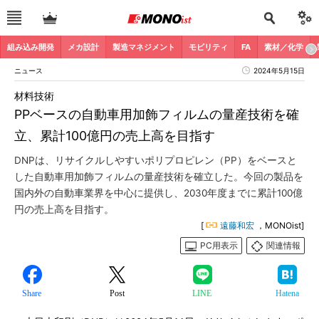
組み込み開発
メカ設計
製造マネジメント
モビリティ
FA
素材／化学
ニュース
2024年5月15日
材料技術
PPベースの自動車用加飾フィルムの量産技術を確
立、累計100億円の売上高を目指す
DNPは、リサイクルしやすいポリプロピレン（PP）をベースと
した自動車用加飾フィルムの量産技術を確立した。今回の製品を
国内外の自動車業界を中心に提供し、2030年度までに累計100億
円の売上高を目指す。
[
遠藤和宏
，MONOist]
PC用表示
関連情報
Share
Post
LINE
Hatena