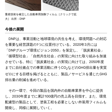
量産技術を確立した自動車用加飾フィルム［クリックで拡
大］ 出所：DNP
今後の展開
DNPは、事業活動と地球環境の共生を考え、環境問題への対応
を重要な経営課題の1つに位置付けている。2020年3月には
「DNPグループ環境ビジョン2050」を策定し、「脱炭素社会」
「循環型社会」「自然共生社会」の実現に向けた取り組みを加速
させている。特に「脱炭素社会」の実現に向けては、2050年度
までに自社拠点での事業活動に伴うCO
などのGHG排出量を実質
2
ゼロにする目標を掲げるとともに、製品／サービスを通じたGHG
排出量の削減を進めている。
その一環で、今回の製品を国内外の自動車業界を中心に提供
し、2030年度までに累計100億円の売上高を目指す。また、環境
配慮型の製品として、塗装工程を必要としない外装用フィルムも
開発し、同様に展開していく。