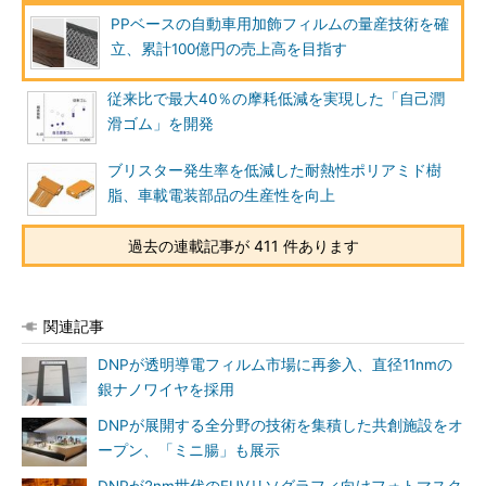
PPベースの自動車用加飾フィルムの量産技術を確
立、累計100億円の売上高を目指す
従来比で最大40％の摩耗低減を実現した「自己潤
滑ゴム」を開発
ブリスター発生率を低減した耐熱性ポリアミド樹
脂、車載電装部品の生産性を向上
過去の連載記事が 411 件あります
関連記事
DNPが透明導電フィルム市場に再参入、直径11nmの
銀ナノワイヤを採用
DNPが展開する全分野の技術を集積した共創施設をオ
ープン、「ミニ腸」も展示
DNPが2nm世代のEUVリソグラフィ向けフォトマスク