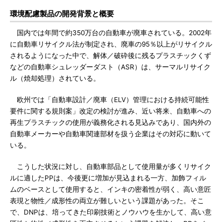
環境配慮製品の開発背景と概要
国内では年間で約350万台の自動車が廃車されている。2002年
に自動車リサイクル法が制定され、廃車の95％以上がリサイクル
されるようになった中で、解体／破砕後に残るプラスチックくず
などの自動車シュレッダーダスト（ASR）は、サーマルリサイク
ル（焼却処理）されている。
欧州では「自動車設計／廃車（ELV）管理における持続可能性
要件に関する規則案」改定の検討が進み、近い将来、自動車への
再生プラスチックの使用が義務化される見込みであり、国内外の
自動車メーカーや自動車関連部材を扱う企業はその対応に動いて
いる。
こうした状況に対し、自動車部品として使用量が多くリサイク
ルに適したPPは、今後更に増加が見込まれる一方、加飾フィル
ムのベースとして使用すると、インキの密着性が弱く、高い意匠
表現と物性／成形性の両立が難しいという課題があった。そこ
で、DNPは、培ってきた印刷技術とノウハウを生かして、高い意