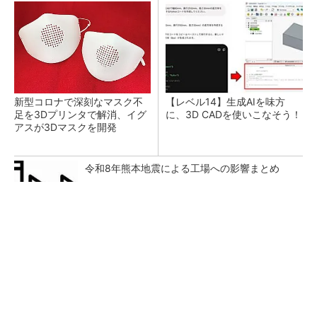
新型コロナで深刻なマスク不
【レベル14】生成AIを味方
足を3Dプリンタで解消、イグ
に、3D CADを使いこなそう！
アスが3Dマスクを開発
令和8年熊本地震による工場への影響まとめ
SNSアカウントを着実に成長。実はみんなココ
使ってます。
PR(Dreaw合同会社)
狭小な駐車場に、シャープがポールカメラ式製