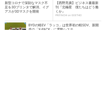
新型コロナで深刻なマスク不
【西野亮廣】ビジネス書最新
足を3Dプリンタで解消、イグ
刊『北極星 僕たちはどう働
アスが3Dマスクを開発
くか』
PR(FINCHI on GOETHE)
BYDの軽EV「ラッコ」は世界初の軽SDV、新開
発の「X-PACK」に電動システ...
ペロブスカイト太陽電池の量産に有効なイン
ク、従来比で1.5倍の性能向上
【レベル14】生成AIを味方に、3D CADを使い
こなそう！