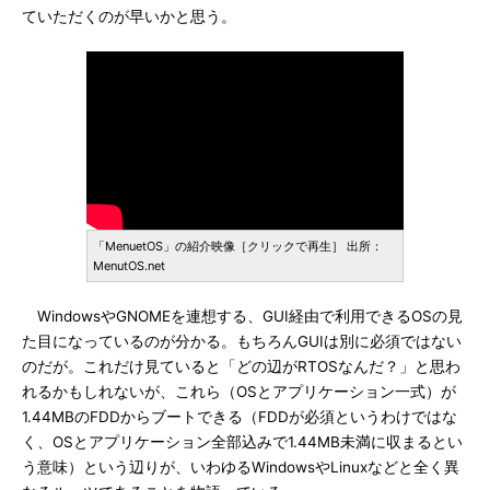
ていただくのが早いかと思う。
「MenuetOS」の紹介映像［クリックで再生］ 出所：
MenutOS.net
WindowsやGNOMEを連想する、GUI経由で利用できるOSの見
た目になっているのが分かる。もちろんGUIは別に必須ではない
のだが。これだけ見ていると「どの辺がRTOSなんだ？」と思わ
れるかもしれないが、これら（OSとアプリケーション一式）が
1.44MBのFDDからブートできる（FDDが必須というわけではな
く、OSとアプリケーション全部込みで1.44MB未満に収まるとい
う意味）という辺りが、いわゆるWindowsやLinuxなどと全く異