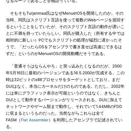
なるルーツであることを物語っている。
そもそもTurjanmaa氏はなぜMenuetOSを開発したのか。その
当時、同氏はスクリプト言語を使って複数のWebページを巡回す
るということをしていたが、そのスクリプト言語の動作が遅いこ
とに不満を持っていたらしい。同氏が購入した（所有する中では
相対的に新しい）PCでもスクリプトの処理が猛烈に遅かったそ
うで、「だったらOSをアセンブラで書き直せば高速にできるは
ずだ」というのがMenuetOSの開発動機だそうである。
「普通そうはならんやろ」と突っ込みたくなるのだが、2000
年5月16日に最初のバージョンである16.5.2000が完成する。この
時は32ビットのx86プロセッサをターゲットとしており、まだ
GUIはなく、本当にカーネルだけのものである。ただし、2002年
には単にグラフィック表示が可能というのではなく、きちんと
GUIとして動作するバージョンがリリースされる。GUIに加えて
ネットワークやゲーム類まで動作し、それでいて1.44MBのFDD
に収まるというものだった。当然ながらこれらは全て
FASM（
Flat Assembler
）を利用したアセンブラで記述されてい
る。