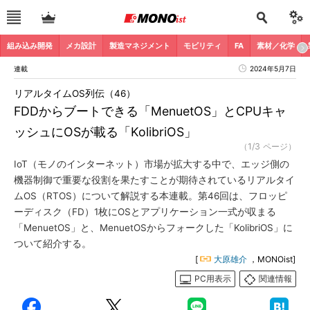
組み込み開発
メカ設計
製造マネジメント
モビリティ
FA
素材／化学
連載
2024年5月7日
リアルタイムOS列伝（46）
FDDからブートできる「MenuetOS」とCPUキャ
ッシュにOSが載る「KolibriOS」
（1/3 ページ）
IoT（モノのインターネット）市場が拡大する中で、エッジ側の
機器制御で重要な役割を果たすことが期待されているリアルタイ
ムOS（RTOS）について解説する本連載。第46回は、フロッピ
ーディスク（FD）1枚にOSとアプリケーション一式が収まる
「MenuetOS」と、MenuetOSからフォークした「KolibriOS」に
ついて紹介する。
[
大原雄介
，MONOist]
PC用表示
関連情報