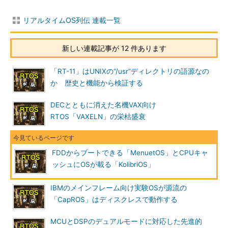
リアルタイムOS列伝 連載一覧
新しい連載記事が 12 件あります
「RT-11」はUNIXの“/usr”ディレクトリの語源なの
か 歴史と機能から検証する
DECとともに消えた名機VAX向け
RTOS「VAXELN」の栄枯盛衰
FDDからブートできる「MenuetOS」とCPUキャ
ッシュにOSが載る「KolibriOS」
IBMのメインフレーム向け実験OSが源流の
「CapROS」はディスクレスで動作する
MCUとDSPのデュアルモードに対応した先進的