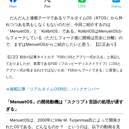
Share
Post
LINE
Hatena
だんだんと連載テーマであるリアルタイムOS（RTOS）から外
れつつある気もしなくもないのだが、今回ご紹介するのは
「MenuetOS」と「KolibriOS」である。KolibriOSはMenuetOSか
らフォークしている（ただしフォーク後に開発は完全に分離）の
で、まずはMenuetOSからご紹介したいと思う。【訂正あり】
【訂正】初出の記事タイトルで「FDDにOSとアプリ一式が入る」と表記し
ておりましたが、装置であるFDD（フロッピーディスクドライブ）にOSと
アプリ一式が収まるわけではないため「FDDからブートできる」に変更しま
した。
⇒連載記事「リアルタイムOS列伝」バックナンバー
「MenuetOS」の開発動機は「スクリプト言語の処理が遅す
ぎる」
MenuetOSは、2000年にVille M. Turjanmaa氏によって開発さ
れたOSである。どんなものか？ というのは、以下の動画を見