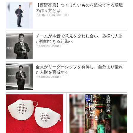
【西野亮廣】つくりたいものを追求できる環境
の作り方とは
PR(FINCHI on GOETHE)
チームが本音で意見を交わし合い、多様な人財
が挑戦できる組織へ
PR(dentsu Japan)
全員がリーダーシップを発揮し、自分より優れ
た人財を育成する
PR(dentsu Japan)