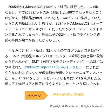
2005年からMenuetOSは64ビット対応に移行した。この頃に
なると、すでに32ビットのみに対応したx86プロセッサなどごく
わずかで、新製品はIntel／AMDともに64ビットに移行していた
からこの判断は正しいと思うが、32ビットのMenuetOSはオープ
ンソース（ライセンスはGPL）だったのがクローズソースライセ
ンス化されてしまった。理由はその32ビット版でライセンス違
反の事例が幾つかあったかららしい。
ちなみに64ビット版は、32ビットのプログラムも当然動作す
る。SMP（対称型マルチプロセッシング）の対応は割と早い段階
から行われたが、SMT（同時マルチスレッディング）への対応は
やや遅れた（
2001年のTurjanmaa氏へのインタビュー
によれば、
やらないわけではないが優先順位が低いといったニュアンスだっ
た）が、Threadをサポートというよりも単にSMTを利用した仮
想コアを物理コアと同等に扱うようにした、という感じである。
「MenuetOS」の特徴
Copyright © ITmedia, Inc. All Rights Reserved.