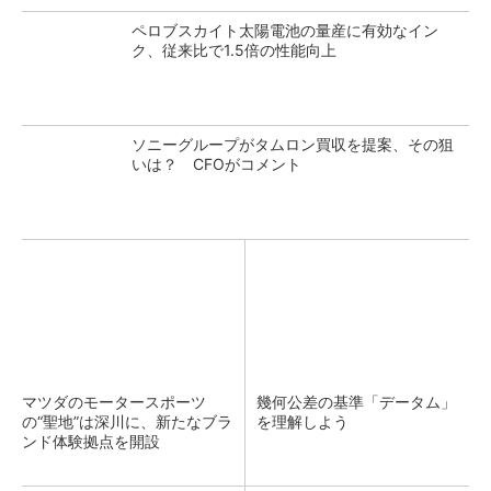
ペロブスカイト太陽電池の量産に有効なイン
ク、従来比で1.5倍の性能向上
ソニーグループがタムロン買収を提案、その狙
いは？ CFOがコメント
マツダのモータースポーツ
幾何公差の基準「データム」
の“聖地”は深川に、新たなブラ
を理解しよう
ンド体験拠点を開設