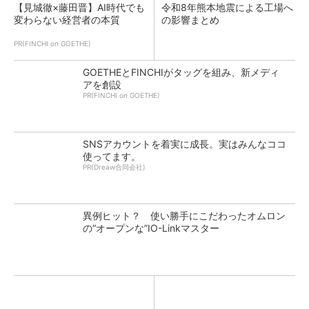
【見城徹×藤田晋】AI時代でも
令和8年熊本地震による工場へ
変わらない経営者の本質
の影響まとめ
PR(FINCHI on GOETHE)
GOETHEとFINCHIがタッグを組み、新メディ
アを創設
PR(FINCHI on GOETHE)
SNSアカウントを着実に成長。実はみんなココ
使ってます。
PR(Dreaw合同会社)
異例ヒット？ 使い勝手にこだわったオムロン
の“オープンな”IO-Linkマスター