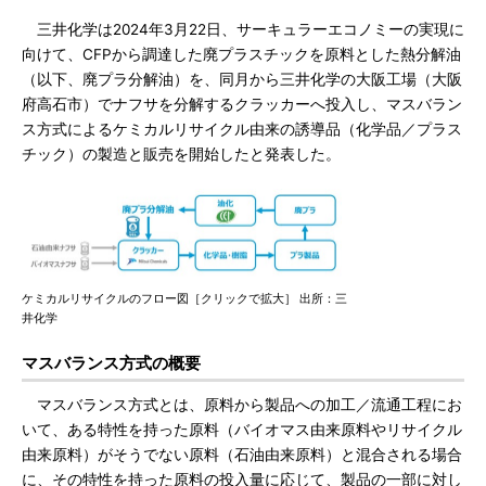
三井化学は2024年3月22日、サーキュラーエコノミーの実現に
向けて、CFPから調達した廃プラスチックを原料とした熱分解油
（以下、廃プラ分解油）を、同月から三井化学の大阪工場（大阪
府高石市）でナフサを分解するクラッカーへ投入し、マスバラン
ス方式によるケミカルリサイクル由来の誘導品（化学品／プラス
チック）の製造と販売を開始したと発表した。
ケミカルリサイクルのフロー図［クリックで拡大］ 出所：三
井化学
マスバランス方式の概要
マスバランス方式とは、原料から製品への加工／流通工程にお
いて、ある特性を持った原料（バイオマス由来原料やリサイクル
由来原料）がそうでない原料（石油由来原料）と混合される場合
に、その特性を持った原料の投入量に応じて、製品の一部に対し