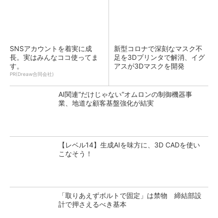
SNSアカウントを着実に成
新型コロナで深刻なマスク不
長。実はみんなココ使ってま
足を3Dプリンタで解消、イグ
す。
アスが3Dマスクを開発
PR(Dreaw合同会社)
AI関連“だけじゃない”オムロンの制御機器事
業、地道な顧客基盤強化が結実
【レベル14】生成AIを味方に、3D CADを使い
こなそう！
「取りあえずボルトで固定」は禁物 締結部設
計で押さえるべき基本