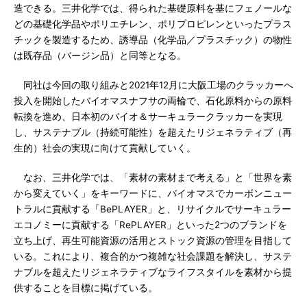
造できる。三井化学では、得られた基礎原料を基にフェノールな
どの基礎化学品やポリエチレン、ポリプロピレンといったプラス
チックを製造するため、誘導品（化学品／プラスチック）の物性
は既存品（バージン品）と同等となる。
同社は今回の取り組みと2021年12月に大阪工場のクラッカーへ
投入を開始したバイオマスナフサの両輪で、石化原料からの原料
転換を進め、日本初のバイオ＆サーキュラークラッカーを実現
し、サステナブル（持続可能性）を超えたリジェネラティブ（再
生的）社会の実現に向けて貢献していく。
なお、三井化学では、「素材の素材まで考える」と「世界を素
から変えていく」をキーワードに、バイオマスでカーボンニュー
トラルに貢献する「BePLAYER」と、リサイクルでサーキュラー
エコノミーに貢献する「RePLAYER」といった2つのブランドを
立ち上げ、再生可能資源の活用とストック資源の管理を目指して
いる。これにより、複合的かつ複雑な社会課題を解決し、サステ
ナブルを超えたリジェネラティブなライフスタイルを素材から提
供することを目標に掲げている。