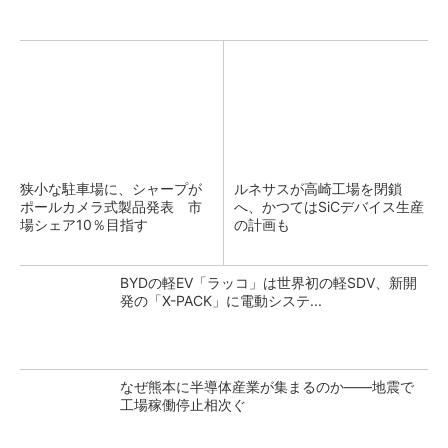
狭小な駐車場に、シャープが
ルネサスが高崎工場を閉鎖
ポールカメラ式製品発表 市
へ、かつてはSiCデバイス生産
場シェア10％目指す
の計画も
BYDの軽EV「ラッコ」は世界初の軽SDV、新開
発の「X-PACK」に電動システ...
なぜ熊本に半導体産業が集まるのか――地震で
工場稼働停止相次ぐ