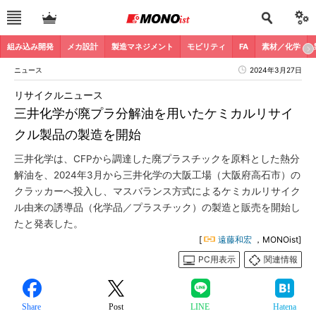
組み込み開発
メカ設計
製造マネジメント
モビリティ
FA
素材／化学
ニュース
2024年3月27日
リサイクルニュース
三井化学が廃プラ分解油を用いたケミカルリサイ
クル製品の製造を開始
三井化学は、CFPから調達した廃プラスチックを原料とした熱分
解油を、2024年3月から三井化学の大阪工場（大阪府高石市）の
クラッカーへ投入し、マスバランス方式によるケミカルリサイク
ル由来の誘導品（化学品／プラスチック）の製造と販売を開始し
たと発表した。
[
遠藤和宏
，MONOist]
PC用表示
関連情報
Share
Post
LINE
Hatena