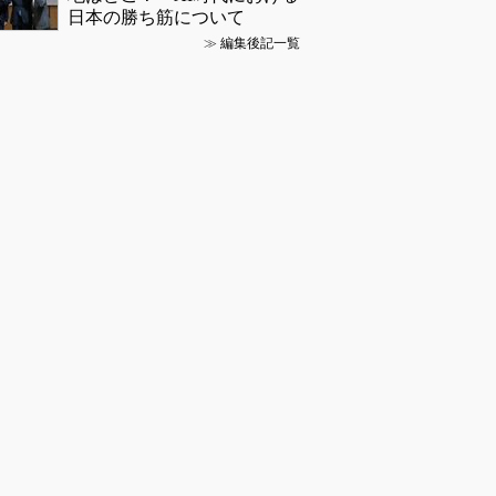
日本の勝ち筋について
≫
編集後記一覧