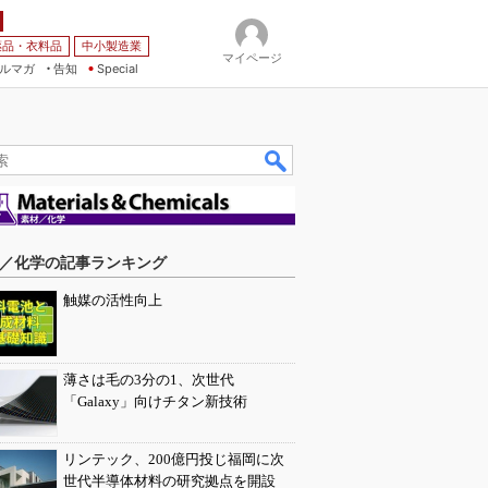
薬品・衣料品
中小製造業
マイページ
ルマガ
告知
Special
／化学の記事ランキング
触媒の活性向上
薄さは毛の3分の1、次世代
「Galaxy」向けチタン新技術
リンテック、200億円投じ福岡に次
世代半導体材料の研究拠点を開設