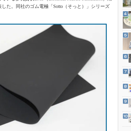
3Dプリンタ
産業オープンネット展
発表した。同社のゴム電極「Sotto（そっと）」シリーズ
デジタルツインとCAE
S＆OP
インダストリー4.0
イノベーション
製造業ビッグデータ
メイドインジャパン
植物工場
知財マネジメント
海外生産
グローバル設計・開発
制御セキュリティ
新型コロナへの対応