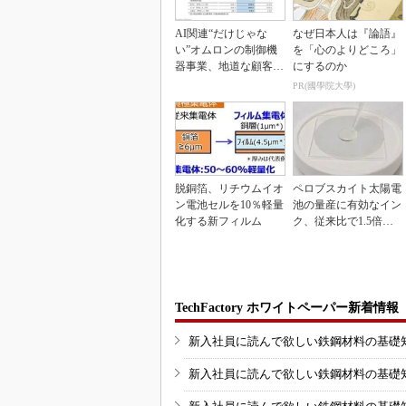
AI関連“だけじゃな
なぜ日本人は『論語』
い”オムロンの制御機
を「心のよりどころ」
器事業、地道な顧客基
にするのか
盤強化が結実
PR(國學院大學)
脱銅箔、リチウムイオ
ペロブスカイト太陽電
ン電池セルを10％軽量
池の量産に有効なイン
化する新フィルム
ク、従来比で1.5倍の
性能向上
TechFactory ホワイトペーパー新着情報
新入社員に読んで欲しい鉄鋼材料の基礎知識
新入社員に読んで欲しい鉄鋼材料の基礎知識