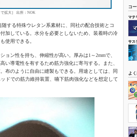
コー
クで拡大］ 出所：NOK
マテ
に追随する特殊ウレタン系素材に、同社の配合技術とコ
を付加している。水分を必要としないため、装着時の冷
にも使用できる。
サス
ョン性を持ち、伸縮性が高い。厚みは1～2mmで、
つ高い導電性を有するため筋力強化に寄与する。また、
だ。布のように自由に縫製もできる。用途としては、同
よく
ベッドでの筋力維持装置、嚥下筋肉強化などを想定して