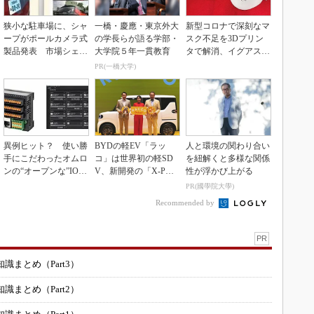
狭小な駐車場に、シャ
一橋・慶應・東京外大
新型コロナで深刻なマ
ープがポールカメラ式
の学長らが語る学部・
スク不足を3Dプリン
製品発表 市場シェア
大学院５年一貫教育
タで解消、イグアスが
10％目指す
3Dマスクを開発
PR(一橋大学)
異例ヒット？ 使い勝
BYDの軽EV「ラッ
人と環境の関わり合い
手にこだわったオムロ
コ」は世界初の軽SD
を紐解くと多様な関係
ンの“オープンな”IO-L
V、新開発の「X-PAC
性が浮かび上がる
inkマスター
K」に電動システ...
PR(國學院大學)
Recommended by
PR
まとめ（Part3）
まとめ（Part2）