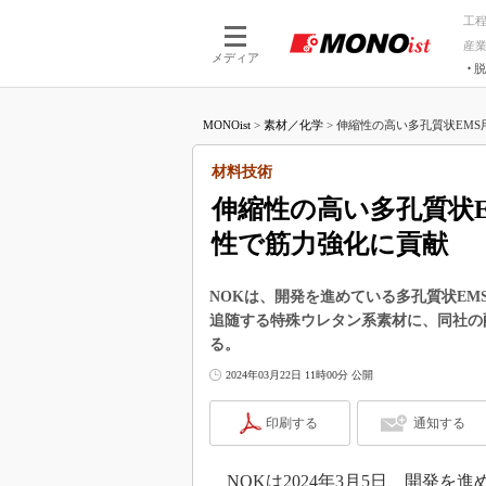
工
産
メディア
脱
つながる技術
AI×技術
MONOist
>
素材／化学
>
伸縮性の高い多孔質状EMS用
つながる工場
AI×設備
つながるサービ
Physical
材料技術
伸縮性の高い多孔質状
性で筋力強化に貢献
NOKは、開発を進めている多孔質状EMS
追随する特殊ウレタン系素材に、同社の
る。
2024年03月22日 11時00分 公開
印刷する
通知する
NOKは2024年3月5日、開発を進めている多孔