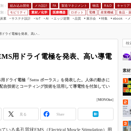
程別：
組み込み開発
メカ設計
製造マネジメント
物流
R＆D
キャリア
FA
業別：
モビリティ
素材／化学
医療機器
ロボット
電機
産業機械
食品・
炭素
サステナ設計
エッジ逆襲
品質
展示会
特集
メ
IoT
AI
ebook
伝承
組み込み開発
CEATEC
読者調査まとめ
編集後記
ドライ電極を発表、高い...
JIMTOF
保全
メカ設計
つながるクルマ
組込み/エッジ コンピューティング
ス
 AI
製造マネジメント
5G
展＆IoT/5Gソリューション展
VR／AR
FA
EMS用ドライ電極を発表、高い導電
IIFES
モビリティ
フィールドサービス
国際ロボット展
素材／化学
FPGA
素材
ジャパンモビリティショー
組み込み画像技術
用ドライ電極「Sotto ポーラス」を発表した。人体の動きに
TECHNO-FRONTIER
配合技術とコーティング技術を活用して導電性を付加してい
組み込みモデリング
人テク展
Windows Embedded
[
MONOist
]
スマート工場EXPO
車載ソフト開発
EdgeTech+
見る
Share
ISO26262
日本ものづくりワールド
無償設計ツール
AUTOMOTIVE WORLD
質状EMS（Electrical Muscle Stimulation）用