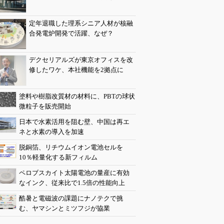
定年退職した理系シニア人材が核融
合発電炉開発で活躍、なぜ？
デクセリアルズが東京オフィスを改
修したワケ、本社機能を2拠点に
塗料や樹脂改質材の材料に、PBTの球状
微粒子を販売開始
日本で水素活用を阻む壁、中国は再エ
ネと水素の導入を加速
脱銅箔、リチウムイオン電池セルを
10％軽量化する新フィルム
ペロブスカイト太陽電池の量産に有効
なインク、従来比で1.5倍の性能向上
酷暑と電磁波の課題にナノテクで挑
む、ヤマシンとミツフジが協業