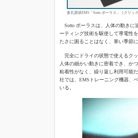
多孔質状EMS「Sotto ポーラス」［クリッ
Sotto ポーラスは、人体の動き
ーティング技術を駆使して導電性
たさに困ることはなく、寒い季節
完全にドライの状態で使えるクッシ
人体の細かい動きに密着でき、か
粘着性がなく、繰り返し利用可能
社では、EMSトレーニング機器、
いる。