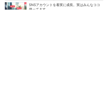
SNSアカウントを着実に成長。実はみんなココ
使ってます。
PR(Dreaw合同会社)
令和8年熊本地震による工場への影響まとめ
狭小な駐車場に、シャープがポールカメラ式製
品発表 市場シェア10％目指す