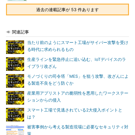
過去の連載記事が 53 件あります
関連記事
当たり前のようにスマート工場がサイバー攻撃を受け
る時代に求められるもの
生産ラインを緊急停止に追い込む、IoTデバイスのラ
イブラリ改ざん
モノづくりの司令塔「MES」を狙う攻撃、改ざんによ
る製造不良をどう防ぐか
産業用アプリストアの脆弱性を悪用したワークステー
ションからの侵入
スマート工場で見逃されている2大侵入ポイントと
は？
被害事例から考える製造現場に必要なセキュリティ対
策