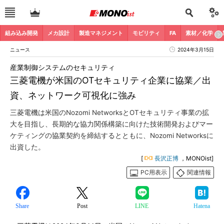
組み込み開発
メカ設計
製造マネジメント
モビリティ
FA
素材／化学
ニュース
2024年3月15日
産業制御システムのセキュリティ
三菱電機が米国のOTセキュリティ企業に協業／出
資、ネットワーク可視化に強み
三菱電機は米国のNozomi NetworksとOTセキュリティ事業の拡
大を目指し、長期的な協力関係構築に向けた技術開発およびマー
ケティングの協業契約を締結するとともに、Nozomi Networksに
出資した。
[
長沢正博
，MONOist]
PC用表示
関連情報
Share
Post
LINE
Hatena