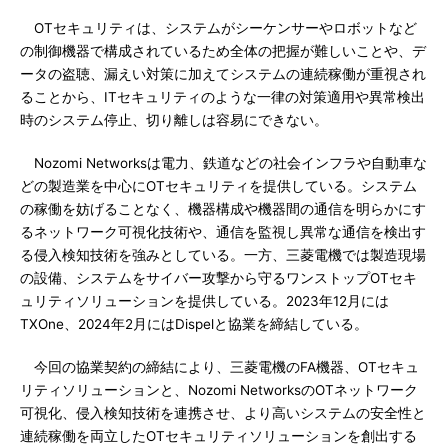
OTセキュリティは、システムがシーケンサーやロボットなど
の制御機器で構成されているため全体の把握が難しいことや、デ
ータの盗聴、漏えい対策に加えてシステムの連続稼働が重視され
ることから、ITセキュリティのような一律の対策適用や異常検出
時のシステム停止、切り離しは容易にできない。
Nozomi Networksは電力、鉄道などの社会インフラや自動車な
どの製造業を中心にOTセキュリティを提供している。システム
の稼働を妨げることなく、機器構成や機器間の通信を明らかにす
るネットワーク可視化技術や、通信を監視し異常な通信を検出す
る侵入検知技術を強みとしている。一方、三菱電機では製造現場
の設備、システムをサイバー攻撃から守るワンストップOTセキ
ュリティソリューションを提供している。2023年12月には
TXOne、2024年2月にはDispelと協業を締結している。
今回の協業契約の締結により、三菱電機のFA機器、OTセキュ
リティソリューションと、Nozomi NetworksのOTネットワーク
可視化、侵入検知技術を連携させ、より高いシステムの安全性と
連続稼働を両立したOTセキュリティソリューションを創出する