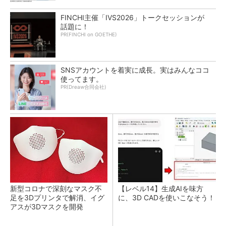
FINCHI主催「IVS2026」トークセッションが
話題に！
PR(FINCHI on GOETHE)
SNSアカウントを着実に成長。実はみんなココ
使ってます。
PR(Dreaw合同会社)
新型コロナで深刻なマスク不
【レベル14】生成AIを味方
足を3Dプリンタで解消、イグ
に、3D CADを使いこなそう！
アスが3Dマスクを開発