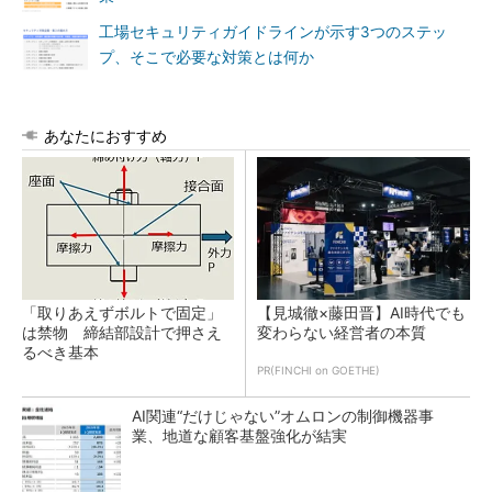
工場セキュリティガイドラインが示す3つのステッ
プ、そこで必要な対策とは何か
あなたにおすすめ
「取りあえずボルトで固定」
【見城徹×藤田晋】AI時代でも
は禁物 締結部設計で押さえ
変わらない経営者の本質
るべき基本
PR(FINCHI on GOETHE)
AI関連“だけじゃない”オムロンの制御機器事
業、地道な顧客基盤強化が結実