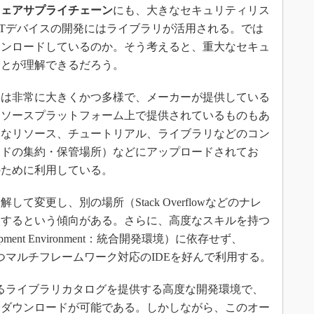
ウェアサプライチェーン
にも、大きなセキュリティリス
oTデバイスの開発にはライブラリが活用される。では
ウンロードしているのか。そう考えると、重大なセキュ
ことが理解できるだろう。
は非常に大きくかつ多様で、メーカーが提供している
ンソースプラットフォーム上で提供されているものもあ
まなリソース、チュートリアル、ライブラリなどのコン
ードの集約・保管場所）などにアップロードされてお
のために利用している。
変更し、別の場所（Stack Overflowなどのナレ
ドするという傾向がある。さらに、高度なスキルを持つ
elopment Environment：統合開発環境）に依存せず、
ースかつマルチフレームワーク対応のIDEを好んで利用する。
0を超えるライブラリカタログを提供する高度な開発環境で、
／ダウンロードが可能である。しかしながら、このオー