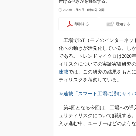
付けるべきかを解説する。
2020年10月26日 11時00分 公開
印刷する
通知する
工場でIoT（モノのインターネッ
化への動きが活発化している。し
である。トレンドマイクロは2020
ィリスクについての実証実験研究
連載
では、この研究の結果をもと
ティリスクを考察している。
≫連載「スマート工場に潜むサイ
第4回となる今回は、工場への導入が
ュリティリスクについて解説する。Rasp
入が進む中、ユーザーはどのよう