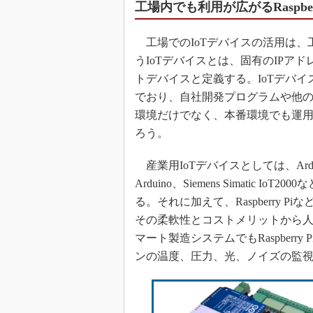
工場内でも利用が広がるRaspberry
工場でのIoTデバイスの活用は、
うIoTデバイスとは、固有のIPア
トデバイスと定義する。IoTデバ
でおり、自社開発プログラムや他
環境だけでなく、本番環境でも運
ろう。
産業用IoTデバイスとしては、Arduino Indust
Arduino、Siemens Simati
る。それに加えて、Raspberry
その柔軟性とコストメリットから
マート製造システムでもRaspber
ンの温度、圧力、光、ノイズの監