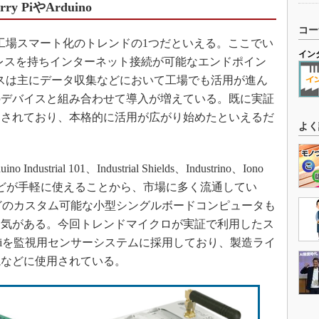
 PiやArduino
コー
工場スマート化のトレンドの1つだといえる。ここでい
イン
ドレスを持ちインターネット接続が可能なエンドポイン
イスは主にデータ収集などにおいて工場でも活用が進ん
のデバイスと組み合わせて導入が増えている。既に実証
用されており、本格的に活用が広がり始めたといえるだ
よく
rial 101、Industrial Shields、Industrino、Iono
c IoT2000などが手軽に使えることから、市場に多く流通してい
 Piなどのカスタム可能な小型シングルボードコンピュータも
人気がある。今回トレンドマイクロが実証で利用したス
ry Piを監視用センサーシステムに採用しており、製造ライ
視などに使用されている。