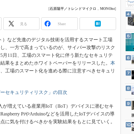
3Dプリンタ
産業オープンネット展
[
石原陽平／トレンドマイクロ
，
MONOist
]
デジタルツインとCAE
S＆OP
見る
Share
インダストリー4.0
イノベーション
ト）など先進のデジタル技術を活用するスマート工場
かし、一方で高まっているのが、サイバー攻撃のリスク
製造業ビッグデータ
年5月11日、工場のスマート化に伴う新たなセキュリテ
メイドインジャパン
の結果をまとめたホワイトペーパーをリリースした。
本
植物工場
に、工場のスマート化を進める際に注意すべきセキュリ
知財マネジメント
海外生産
バーセキュリティリスク」の目次
グローバル設計・開発
制御セキュリティ
増えている産業用IoT（IIoT）デバイスに潜むセキ
新型コロナへの対応
berry PiやArduinoなどを活用したIoTデバイスの導
な点に気を付けるべきかを実験結果をもとに見ていく。