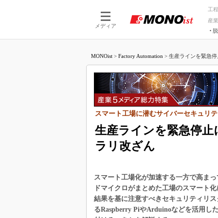
工
産
メディア
脱
つながる技術
AI×技術
MONOist
>
Factory Automation
>
生産ラインを緊急停止
つながる工場
AI×設備
つながるサービ
Physical
スマート工場に潜むサイバーセキュリテ
生産ラインを緊急停止
ラリ改ざん
スマート工場化が加速する一方で高まっ
ドマイクロがまとめた工場のスマート化
結果を基に注意すべきセキュリティリス
るRaspberry PiやArduinoな