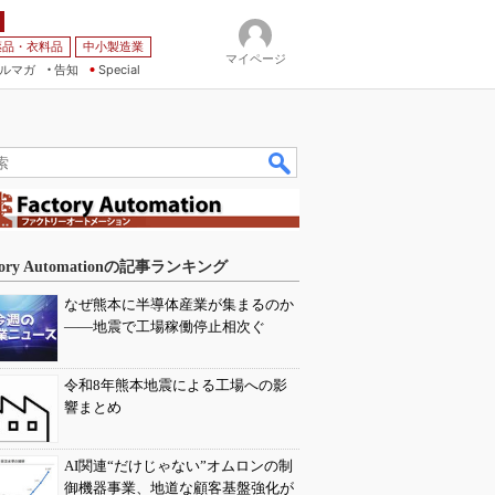
薬品・衣料品
中小製造業
マイページ
ルマガ
告知
Special
tory Automationの記事ランキング
なぜ熊本に半導体産業が集まるのか
――地震で工場稼働停止相次ぐ
令和8年熊本地震による工場への影
響まとめ
AI関連“だけじゃない”オムロンの制
御機器事業、地道な顧客基盤強化が