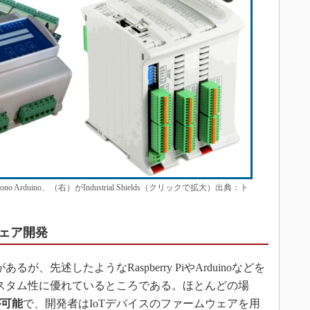
rduino、（右）がIndustrial Shields（クリックで拡大）出典：ト
ェア開発
、先述したようなRaspberry PiやArduinoなどを
カスタム性に優れているところである。ほとんどの場
が可能
で、開発者はIoTデバイスのファームウェアを用