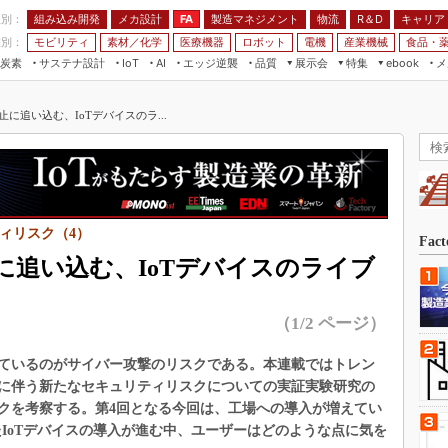
程別：
組み込み開発
メカ設計
製造マネジメント
物流
R＆D
キャリア
FA
業別：
モビリティ
素材／化学
医療機器
ロボット
電機
産業機械
食品・
炭素
サステナ設計
エッジ逆襲
品質
展示会
特集
メ
IoT
AI
ebook
伝承
組み込み開発
CEATEC
読者調査まとめ
編集後記
に追い込む、IoTデバイスのラ...
JIMTOF
保全
メカ設計
つながるクルマ
組込み/エッジ コンピューティング
ス
 AI
製造マネジメント
5G
展＆IoT/5Gソリューション展
VR／AR
FA
IIFES
モビリティ
フィールドサービス
国際ロボット展
ィリスク（4）
素材／化学
FPGA
Fac
ジャパンモビリティショー
に追い込む、IoTデバイスのライブ
組み込み画像技術
TECHNO-FRONTIER
組み込みモデリング
人テク展
（1/2 ページ）
Windows Embedded
スマート工場EXPO
車載ソフト開発
ているのがサイバー攻撃のリスクである。本連載ではトレン
EdgeTech+
に伴う新たなセキュリティリスクについての実証実験研究の
ISO26262
日本ものづくりワールド
クを考察する。第4回となる今回は、工場への導入が増えてい
無償設計ツール
どを活用したIoTデバイスの導入が進む中、ユーザーはどのような点に気を
AUTOMOTIVE WORLD