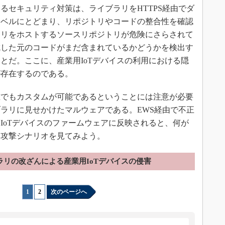
るセキュリティ対策は、ライブラリをHTTPS経由でダ
レベルにとどまり、リポジトリやコードの整合性を確認
ラリをホストするソースリポジトリが危険にさらされて
成した元のコードがまだ含まれているかどうかを検出す
とだ。ここに、産業用IoTデバイスの利用における隠
が存在するのである。
でもカスタムが可能であるということには注意が必要
ラリに見せかけたマルウェアである。EWS経由で不正
IoTデバイスのファームウェアに反映されると、何が
た攻撃シナリオを見てみよう。
ラリの改ざんによる産業用IoTデバイスの侵害
1
|
2
次のページへ