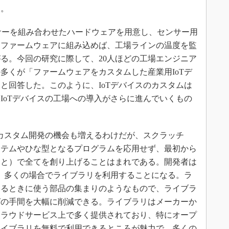
る。
度センサーを組み合わせたハードウェアを用意し、センサー用
をファームウェアに組み込めば、工場ラインの温度を監
る。今回の研究に際して、20人ほどの工場エンジニア
多くが「ファームウェアをカスタムした産業用IoTデ
と回答した。このように、IoTデバイスのカスタムは
IoTデバイスの工場への導入がさらに進んでいくもの
カスタム開発の機会も増えるわけだが、スクラッチ
ステムやひな型となるプログラムを応用せず、最初から
こと）で全てを創り上げることはまれである。開発者は
際、多くの場合でライブラリを利用することになる。ラ
するときに使う部品の集まりのようなもので、ライブラ
グの手間を大幅に削減できる。ライブラリはメーカーか
クラウドサービス上で多く提供されており、特にオープ
ライブラリを無料で利用できるところが魅力で、多くの