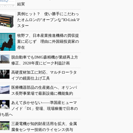
結実
異例ヒット？ 使い勝手にこだわっ
たオムロンの“オープンな”IO-Linkマ
スター
牧野フ、日本産業推進機構の買収提
案に応じず 理由に外国籍投資家の
存在
脱自動車でもDMG森精機が業績再上方
修正、2028年度にピーク利益計画
高硬度材加工に対応、マルチローラタ
イプの鏡面仕上げ工具
医療機器部品の生産拠点へ、オリンパ
ス長野事業場で最新設備に機能集約
あえて歩かせない――準国産ヒューマ
ノイド「D1」登場、現場稼働で日本の
勝ち筋へ
三菱電機が知的財産活用を拡大、金属
腐食センサー技術のライセンス供与