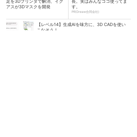
足を3Dプリンタで解消、イグ
長。実はみんなココ使ってま
アスが3Dマスクを開発
す。
PR(Dreaw合同会社)
【レベル14】生成AIを味方に、3D CADを使い
こなそう！
令和8年熊本地震による工場への影響まとめ
狭小な駐車場に、シャープがポールカメラ式製
品発表 市場シェア10％目指す