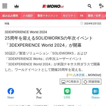
組み込み開発
メカ設計
製造マネジメント
モビリティ
FA
素材／化学
特集
2024年2月12日
3DEXPERIENCE World 2024
25周年を迎えるSOLIDWORKSの年次イベント
「3DEXPERIENCE World 2024」が開幕
3D設計／製造ソリューション「SOLIDWORKS」および
「3DEXPERIENCE Works」の年次ユーザーイベント
「3DEXPERIENCE World 2024」が米国テキサス州ダラスで開幕
した。ワールドイベントとして開催25周年を迎える。
[
八木沢篤
，MONOist]
PC用表示
関連情報
Share
Post
LINE
Hatena