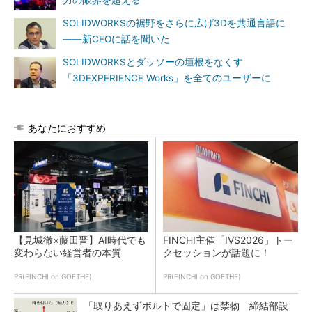
力の限界を超える
SOLIDWORKSの裾野をさらに広げ3Dを共通言語に
――新CEOに話を聞いた
SOLIDWORKSとダッソーの垣根をなくす
「3DEXPERIENCE Works」を全てのユーザーに
あなたにおすすめ
【見城徹×藤田晋】AI時代でも
FINCHI主催「IVS2026」トー
変わらない経営者の本質
クセッションが話題に！
PR(FINCHI on GOETHE)
PR(FINCHI on GOETHE)
「取りあえずボルトで固定」は禁物 締結部設