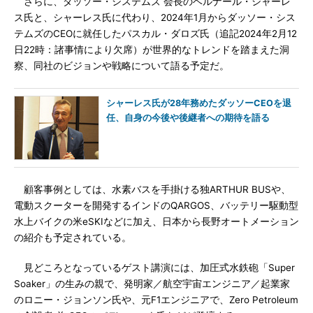
さらに、ダッソー・システムズ 会長のベルナール・シャーレ
ス氏と、シャーレス氏に代わり、2024年1月からダッソー・シス
テムズのCEOに就任したパスカル・ダロズ氏（追記2024年2月12
日22時：諸事情により欠席）が世界的なトレンドを踏まえた洞
察、同社のビジョンや戦略について語る予定だ。
シャーレス氏が28年務めたダッソーCEOを退
任、自身の今後や後継者への期待を語る
顧客事例としては、水素バスを手掛ける独ARTHUR BUSや、
電動スクーターを開発するインドのQARGOS、バッテリー駆動型
水上バイクの米eSKIなどに加え、日本から長野オートメーション
の紹介も予定されている。
見どころとなっているゲスト講演には、加圧式水鉄砲「Super
Soaker」の生みの親で、発明家／航空宇宙エンジニア／起業家
のロニー・ジョンソン氏や、元F1エンジニアで、Zero Petroleum