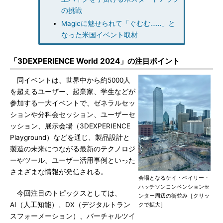
の挑戦
Magicに魅せられて「ぐむむ……」と
なった米国イベント取材
「3DEXPERIENCE World 2024」の注目ポイント
同イベントは、世界中から約5000人
を超えるユーザー、起業家、学生などが
参加する一大イベントで、ゼネラルセッ
ションや分科会セッション、ユーザーセ
ッション、展示会場（3DEXPERIENCE
Playground）などを通じ、製品設計と
製造の未来につながる最新のテクノロジ
ーやツール、ユーザー活用事例といった
さまざまな情報が発信される。
会場となるケイ・ベイリー・
ハッチソンコンベンションセ
今回注目のトピックスとしては、
ンター周辺の街並み［クリッ
AI（人工知能）、DX（デジタルトラン
クで拡大］
スフォーメーション）、バーチャルツイ