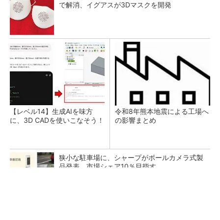
で解消、イグアスが3Dマスクを開発
【レベル14】生成AIを味方
令和8年熊本地震による工場へ
に、3D CADを使いこなそう！
の影響まとめ
狭小な駐車場に、シャープがポールカメラ式製
品発表 市場シェア10％目指す
ルネサスが高崎工場を閉鎖へ、かつてはSiCデ
バイス生産の計画も