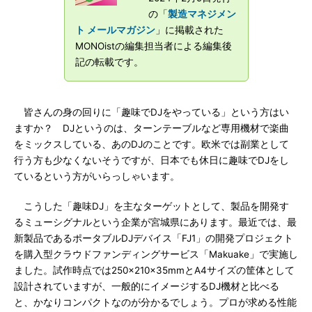
の「
製造マネジメン
ト メールマガジン
」に掲載された
MONOistの編集担当者による編集後
記の転載です。
皆さんの身の回りに「趣味でDJをやっている」という方はい
ますか？ DJというのは、ターンテーブルなど専用機材で楽曲
をミックスしている、あのDJのことです。欧米では副業として
行う方も少なくないそうですが、日本でも休日に趣味でDJをし
ているという方がいらっしゃいます。
こうした「趣味DJ」を主なターゲットとして、製品を開発す
るミューシグナルという企業が宮城県にあります。最近では、最
新製品であるポータブルDJデバイス「FJ1」の開発プロジェクト
を購入型クラウドファンディングサービス「Makuake」で実施し
ました。試作時点では250×210×35mmとA4サイズの筐体として
設計されていますが、一般的にイメージするDJ機材と比べる
と、かなりコンパクトなのが分かるでしょう。プロが求める性能