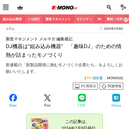
組み込み開発
メカ設計
製造マネジメント
モビリティ
FA
素材／化学
コラム
2024年2月9日
製造マネジメント メルマガ 編集後記
DJ機器は“組み込み機器” 「趣味DJ」のための情
熱が詰まったモノづくり
新連載の「新製品開発に挑むモノづくり企業たち」をよろしくお
願いいたします。
[
池谷翼
，MONOist]
PC用表示
関連情報
Share
Post
LINE
Hatena
この記事は、
2024年2月9日発行