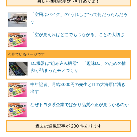
新しい連載記事が 74 件あります
「空飛ぶバイク」の“うれしさ”って何だったんだろ
う
「空が見えればどこでもつながる」ことの大切さ
DJ機器は“組み込み機器” 「趣味DJ」のための情
熱が詰まったモノづくり
中年記者、月給3000円の先生とITの大海原に漕ぎ
出す
なぜトヨタ系企業でばかり品質不正が見つかるのか
過去の連載記事が 280 件あります