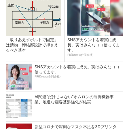
「取りあえずボルトで固定」
SNSアカウントを着実に成
は禁物 締結部設計で押さえ
長。実はみんなココ使ってま
るべき基本
す。
PR(Dreaw合同会社)
SNSアカウントを着実に成長。実はみんなココ
使ってます。
PR(Dreaw合同会社)
AI関連“だけじゃない”オムロンの制御機器事
業、地道な顧客基盤強化が結実
新型コロナで深刻なマスク不足を3Dプリンタ