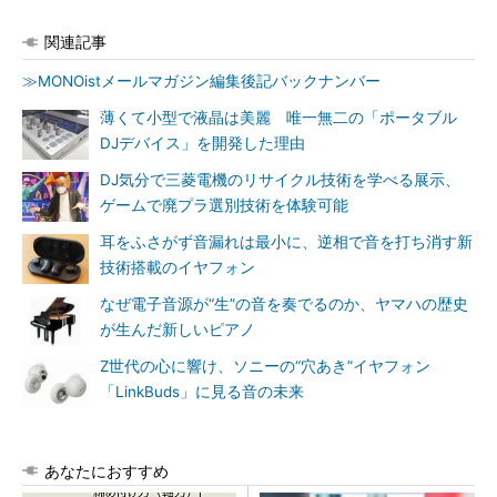
関連記事
≫MONOistメールマガジン編集後記バックナンバー
薄くて小型で液晶は美麗 唯一無二の「ポータブル
DJデバイス」を開発した理由
DJ気分で三菱電機のリサイクル技術を学べる展示、
ゲームで廃プラ選別技術を体験可能
耳をふさがず音漏れは最小に、逆相で音を打ち消す新
技術搭載のイヤフォン
なぜ電子音源が“生”の音を奏でるのか、ヤマハの歴史
が生んだ新しいピアノ
Z世代の心に響け、ソニーの“穴あき”イヤフォン
「LinkBuds」に見る音の未来
あなたにおすすめ