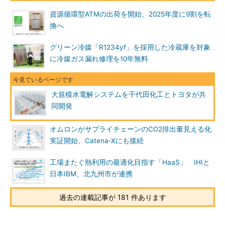
資源循環型ATMの出荷を開始、2025年度に9割を転
換へ
グリーン冷媒「R1234yf」を採用した冷蔵庫を対象
に冷媒ガス漏れ修理を10年無料
大規模水電解システムを千代田化工とトヨタが共
同開発
オムロンがサプライチェーンのCO2排出量見える化
実証開始、Catena-Xにも接続
工場またぐ熱利用の最適化目指す「HaaS」 IHIと
日本IBM、北九州市が連携
過去の連載記事が 181 件あります