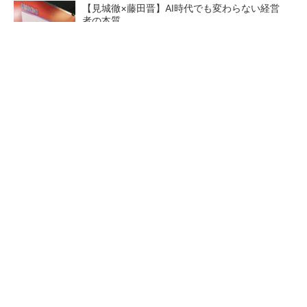
【見城徹×藤田晋】AI時代でも変わらない経営
者の本質
PR(FINCHI on GOETHE)
【レベル14】生成AIを味方に、3D CADを使い
こなそう！
狭小な駐車場に、シャープがポールカメラ式製
品発表 市場シェア10％目指す