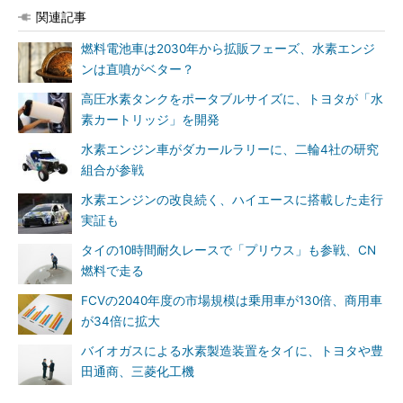
関連記事
燃料電池車は2030年から拡販フェーズ、水素エンジ
ンは直噴がベター？
高圧水素タンクをポータブルサイズに、トヨタが「水
素カートリッジ」を開発
水素エンジン車がダカールラリーに、二輪4社の研究
組合が参戦
水素エンジンの改良続く、ハイエースに搭載した走行
実証も
タイの10時間耐久レースで「プリウス」も参戦、CN
燃料で走る
FCVの2040年度の市場規模は乗用車が130倍、商用車
が34倍に拡大
バイオガスによる水素製造装置をタイに、トヨタや豊
田通商、三菱化工機