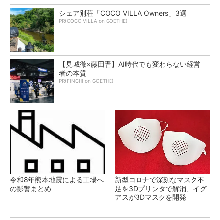
シェア別荘「COCO VILLA Owners」3選
PR(COCO VILLA on GOETHE)
【見城徹×藤田晋】AI時代でも変わらない経営
者の本質
PR(FINCHI on GOETHE)
令和8年熊本地震による工場へ
新型コロナで深刻なマスク不
の影響まとめ
足を3Dプリンタで解消、イグ
アスが3Dマスクを開発