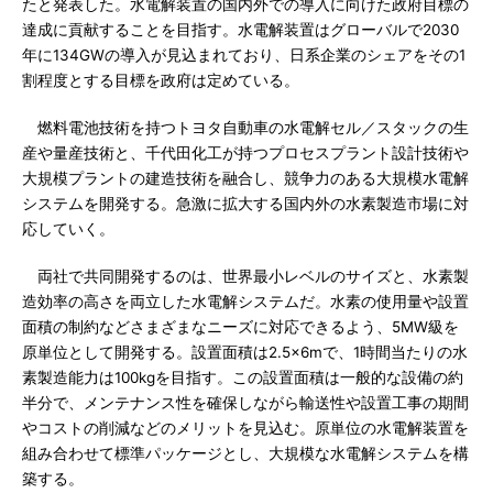
たと発表した。水電解装置の国内外での導入に向けた政府目標の
達成に貢献することを目指す。水電解装置はグローバルで2030
年に134GWの導入が見込まれており、日系企業のシェアをその1
割程度とする目標を政府は定めている。
燃料電池技術を持つトヨタ自動車の水電解セル／スタックの生
産や量産技術と、千代田化工が持つプロセスプラント設計技術や
大規模プラントの建造技術を融合し、競争力のある大規模水電解
システムを開発する。急激に拡大する国内外の水素製造市場に対
応していく。
両社で共同開発するのは、世界最小レベルのサイズと、水素製
造効率の高さを両立した水電解システムだ。水素の使用量や設置
面積の制約などさまざまなニーズに対応できるよう、5MW級を
原単位として開発する。設置面積は2.5×6mで、1時間当たりの水
素製造能力は100kgを目指す。この設置面積は一般的な設備の約
半分で、メンテナンス性を確保しながら輸送性や設置工事の期間
やコストの削減などのメリットを見込む。原単位の水電解装置を
組み合わせて標準パッケージとし、大規模な水電解システムを構
築する。