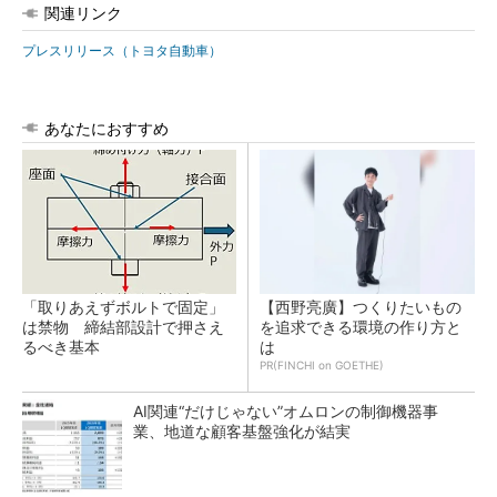
関連リンク
プレスリリース（トヨタ自動車）
あなたにおすすめ
「取りあえずボルトで固定」
【西野亮廣】つくりたいもの
は禁物 締結部設計で押さえ
を追求できる環境の作り方と
るべき基本
は
PR(FINCHI on GOETHE)
AI関連“だけじゃない”オムロンの制御機器事
業、地道な顧客基盤強化が結実