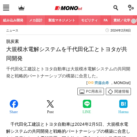
組み込み開発
メカ設計
製造マネジメント
モビリティ
FA
素材／化学
ニュース
2024年2月6日
脱炭素
大規模水電解システムを千代田化工とトヨタが共
同開発
千代田化工建設とトヨタ自動車は大規模水電解システムの共同開
発と戦略的パートナーシップの構築に合意した。
[
齊藤由希
，MONOist]
PC用表示
関連情報
Share
Post
LINE
Hatena
千代田化工建設とトヨタ自動車は2024年2月5日、大規模水電
解システムの共同開発と戦略的パートナーシップの構築に合意し