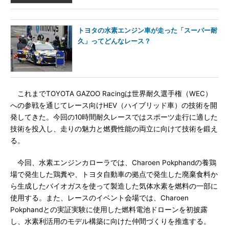
トヨタの水素エンジン車が走った「スーパー耐
久」ってどんなレース？
これまでTOYOTA GAZOO Racingは世界耐久選手権（WEC）
への参戦を通じてレース向けHEV（ハイブリッド車）の技術を開
発してきた。今回の10時間耐久レースではスポーツ走行に適した
技術を投入し、走りの魅力と燃費性能の両立に向けて技術を鍛え
る。
今回、水素エンジンカローラでは、Charoen Pokphandの養鶏
場で発生した鶏糞や、トヨタ自動車の拠点で発生した廃棄食料か
ら生成したバイオガスを使って製造した気体水素を燃料の一部に
使用する。また、レースのイベント会場では、Charoen
Pokphandとの実証実験に使用した燃料電池ドローンを初披露
し、水素利活用のモデル構築に向けた仲間づくりを推進する。