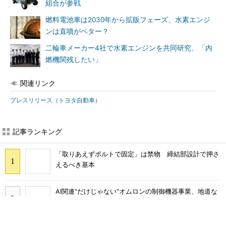
組合が参戦
燃料電池車は2030年から拡販フェーズ、水素エンジ
ンは直噴がベター？
二輪車メーカー4社で水素エンジンを共同研究、「内
燃機関残したい」
関連リンク
プレスリリース（トヨタ自動車）
記事ランキング
「取りあえずボルトで固定」は禁物 締結部設計で押さ
えるべき基本
AI関連“だけじゃない”オムロンの制御機器事業、地道な
顧客基盤強化が結実