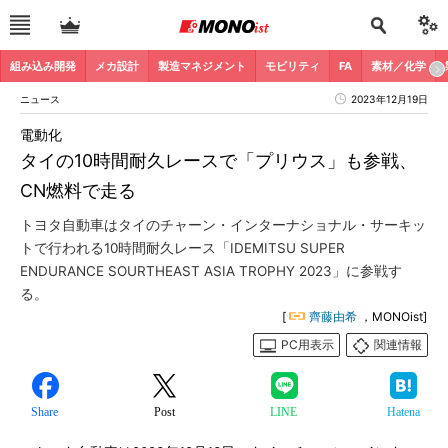
組み込み開発
メカ設計
製造マネジメント
モビリティ
FA
素材／化学
ニュース
2023年12月19日
電動化
タイの10時間耐久レースで「プリウス」も参戦、
CN燃料で走る
トヨタ自動車はタイのチャーン・インターナショナル・サーキッ
トで行われる10時間耐久レース「IDEMITSU SUPER
ENDURANCE SOURTHEAST ASIA TROPHY 2023」に参戦す
る。
[
齊藤由希
，MONOist]
PC用表示
関連情報
Share
Post
LINE
Hatena