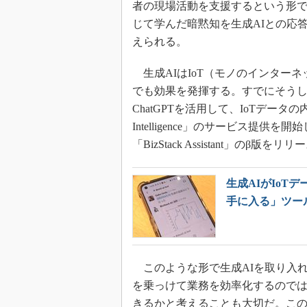
者の現場活動を支援するという形
じて学んだ暗黙知を生成AIとの応
えられる。
生成AIはIoT（モノのインター
でも効果を発揮する。すでにそうし
ChatGPTを活用して、IoTデータの内
Intelligence」のサービス提供を
「BizStack Assistant」のβ版を
生成AIがIo
手に入る」ツー
このような形で生成AIを取り入
を乗っけて業務を効率化するのでは
きるかと考えることも大切だ。この