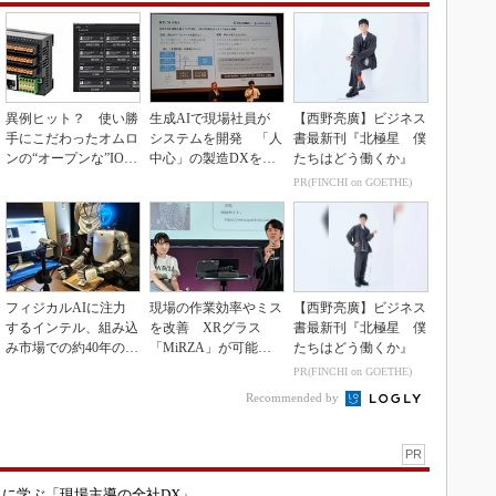
異例ヒット？ 使い勝
生成AIで現場社員が
【西野亮廣】ビジネス
手にこだわったオムロ
システムを開発 「人
書最新刊『北極星 僕
ンの“オープンな”IO-L
中心」の製造DXを自
たちはどう働くか』
inkマスター
走させた3社の方法
PR(FINCHI on GOETHE)
フィジカルAIに注力
現場の作業効率やミス
【西野亮廣】ビジネス
するインテル、組み込
を改善 XRグラス
書最新刊『北極星 僕
み市場での約40年の実
「MiRZA」が可能に
たちはどう働くか』
績を生かせるか
するピッキングDX
PR(FINCHI on GOETHE)
の...
Recommended by
PR
コに学ぶ「現場主導の全社DX」