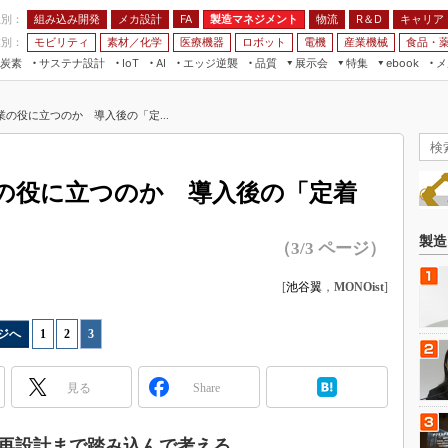
程別：
組み込み開発
メカ設計
製造マネジメント
物流
R＆D
キャリア
FA
業別：
モビリティ
素材／化学
医療機器
ロボット
電機
産業機械
食品・
炭素
サステナ設計
エッジ逆襲
品質
展示会
特集
メ
IoT
AI
ebook
伝承
組み込み開発
CEATEC
読者調査まとめ
編集後記
業の役に立つのか 導入後の「定...
JIMTOF
保全
メカ設計
つながるクルマ
組込み/エッジ コンピューティング
ス
 AI
製造マネジメント
5G
展＆IoT/5Gソリューション展
VR／AR
FA
業の役に立つのか 導入後の「定着
IIFES
モビリティ
フィールドサービス
国際ロボット展
素材／化学
FPGA
製造
（3/3 ページ）
ジャパンモビリティショー
組み込み画像技術
TECHNO-FRONTIER
[
池谷翼
，
MONOist
]
組み込みモデリング
人テク展
Windows Embedded
ジへ
1
|
2
|
3
スマート工場EXPO
車載ソフト開発
EdgeTech+
見る
Share
ISO26262
日本ものづくりワールド
無償設計ツール
AUTOMOTIVE WORLD
再設計まで踏み込んで考える