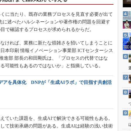
3Dプリンタ
産業オープンネット展
デジタルツインとCAE
いくに当たり、既存の業務プロセスを見直す必要が出て
S＆OP
先に述べたハルシネーションや著作権の問題を回避す
の目で確認するプロセスが求められるからだ。
インダストリー4.0
イノベーション
なければ、業務に新たな煩雑さを招いてしまうことに
製造業ビッグデータ
本印刷 情報イノベーション事業部 ICTセンターシス
メイドインジャパン
X推進部 部長の和田剛氏は、「プロセスの代替ではな
なる可能性もあるのではないか」と指摘している。
植物工場
知財マネジメント
デアを具体化 DNPが「生成AIラボ」で目指す共創活
海外生産
グローバル設計・開発
制御セキュリティ
新型コロナへの対応
えていた課題を、生成AIで解決できる可能性もある。
して技術承継の問題がある。生成AIは経験の浅い技術