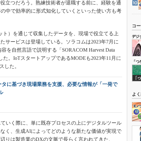
で役立つだろう。熟練技術者が退職する前に、経験を通
答の中で効率的に形式知化していくといった使い方も考
コー
ネット）を通じて収集したデータを、現場で役立てる上
デジ
たサービスは登場している。ソラコムは2023年7月に
容を自然言語で説明する「SORACOM Harvest Data
開始した。IoTスタートアップであるMODEも2023年11月に
「つ
リリースした。
Tデータに基づき現場業務を支援、必要な情報が「一発で
ル
よく
れていく際に、単に既存プロセスの上にデジタルツール
なく、生成AIによってどのような新たな価値が実現で
辺りは製造業のDXの文脈で長らく言われてきた、