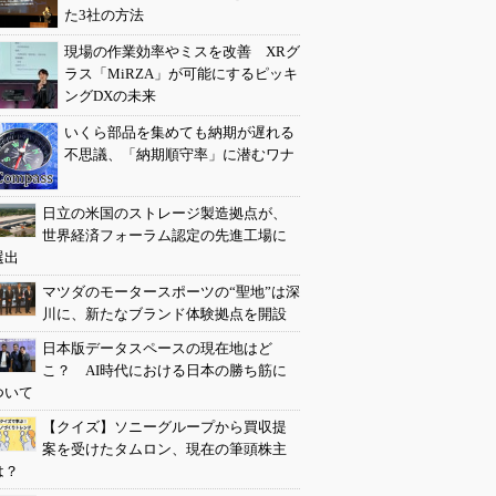
た3社の方法
現場の作業効率やミスを改善 XRグ
ラス「MiRZA」が可能にするピッキ
ングDXの未来
いくら部品を集めても納期が遅れる
不思議、「納期順守率」に潜むワナ
日立の米国のストレージ製造拠点が、
世界経済フォーラム認定の先進工場に
選出
マツダのモータースポーツの“聖地”は深
川に、新たなブランド体験拠点を開設
日本版データスペースの現在地はど
こ？ AI時代における日本の勝ち筋に
ついて
【クイズ】ソニーグループから買収提
案を受けたタムロン、現在の筆頭株主
は？