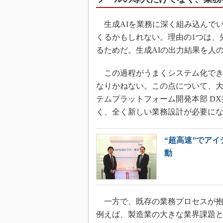
生成AIを業務に深く組み込んで
くるかもしれない。理由の1つは、
るためだ。生成AIの出力結果を人
この過程がうまくシステム化でき
なりかねない。この点について、大日
テムプラットフォーム開発本部 D
く、全く新しい業務設計が必要に
“超高速”でアイ
動
一方で、既存の業務プロセスが抱
例えば、製造業の大きな業界課題と