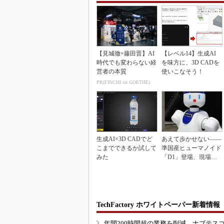
【見城徹×藤田晋】AI
【レベル14】生成AI
時代でも変わらない経
を味方に、3D CADを
営者の本質
使いこなそう！
PR(FINCHI on GOETHE)
生成AI×3D CADでど
あえて歩かせない――
こまでできるか試して
準国産ヒューマノイド
みた
「D1」登場、現場稼
働で日本の勝ち筋へ
TechFactory ホワイトペーパー新着情報
年間200時間超の業務を削減、ナブテス