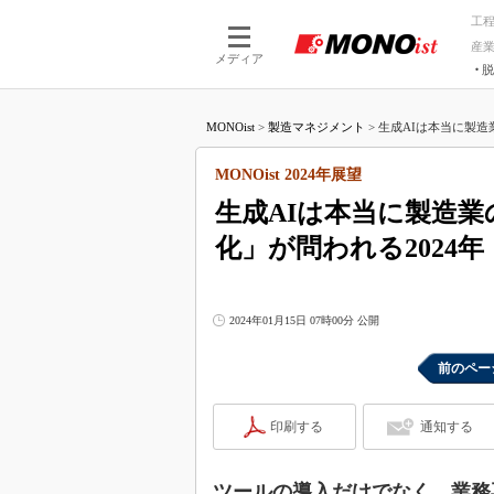
工
産
メディア
脱
つながる技術
AI×技術
MONOist
>
製造マネジメント
>
生成AIは本当に製造
つながる工場
AI×設備
つながるサービ
Physical
MONOist 2024年展望
生成AIは本当に製造
化」が問われる2024年
2024年01月15日 07時00分 公開
前のペー
印刷する
通知する
ツールの導入だけでなく、業務