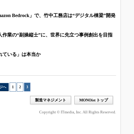
azon Bedrock」で、竹中工務店は“デジタル棟梁”開発
人作業の“副操縦士”に、世界に先立つ事例創出を目指
れている」は本当か
ジへ
1
|
2
|
3
製造マネジメント
MONOist トップ
Copyright © ITmedia, Inc. All Rights Reserved.