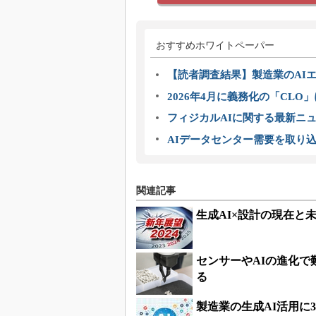
おすすめホワイトペーパー
【読者調査結果】製造業のAI
2026年4月に義務化の「CL
フィジカルAIに関する最新ニュー
AIデータセンター需要を取り
関連記事
生成AI×設計の現在と
センサーやAIの進化
る
製造業の生成AI活用に