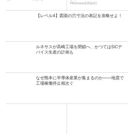
PR(Dreaw合同会社)
【レベル4】図面の穴寸法の表記を攻略せよ！
ルネサスが高崎工場を閉鎖へ、かつてはSiCデ
バイス生産の計画も
なぜ熊本に半導体産業が集まるのか――地震で
工場稼働停止相次ぐ