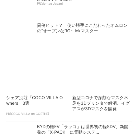
PR(dentsu Japan)
異例ヒット？ 使い勝手にこだわったオムロン
の“オープンな”IO-Linkマスター
シェア別荘「COCO VILLA O
新型コロナで深刻なマスク不
wners」3選
足を3Dプリンタで解消、イグ
アスが3Dマスクを開発
PR(COCO VILLA on GOETHE)
BYDの軽EV「ラッコ」は世界初の軽SDV、新開
発の「X-PACK」に電動システ...