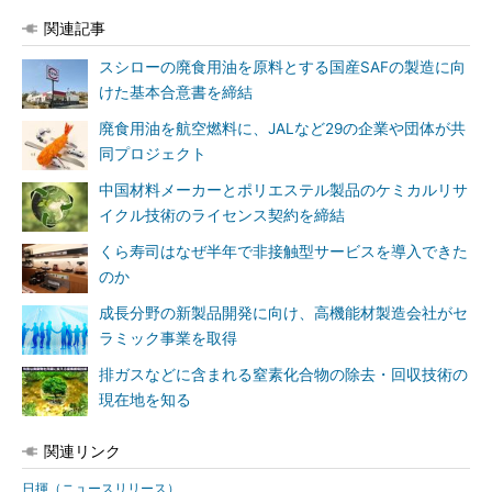
関連記事
スシローの廃食用油を原料とする国産SAFの製造に向
けた基本合意書を締結
廃食用油を航空燃料に、JALなど29の企業や団体が共
同プロジェクト
中国材料メーカーとポリエステル製品のケミカルリサ
イクル技術のライセンス契約を締結
くら寿司はなぜ半年で非接触型サービスを導入できた
のか
成長分野の新製品開発に向け、高機能材製造会社がセ
ラミック事業を取得
排ガスなどに含まれる窒素化合物の除去・回収技術の
現在地を知る
関連リンク
日揮（ニュースリリース）