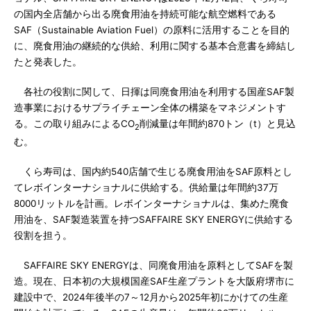
の国内全店舗から出る廃食用油を持続可能な航空燃料である
SAF（Sustainable Aviation Fuel）の原料に活用することを目的
に、廃食用油の継続的な供給、利用に関する基本合意書を締結し
たと発表した。
各社の役割に関して、日揮は同廃食用油を利用する国産SAF製
造事業におけるサプライチェーン全体の構築をマネジメントす
る。この取り組みによるCO
削減量は年間約870トン（t）と見込
2
む。
くら寿司は、国内約540店舗で生じる廃食用油をSAF原料とし
てレボインターナショナルに供給する。供給量は年間約37万
8000リットルを計画。レボインターナショナルは、集めた廃食
用油を、SAF製造装置を持つSAFFAIRE SKY ENERGYに供給する
役割を担う。
SAFFAIRE SKY ENERGYは、同廃食用油を原料としてSAFを製
造。現在、日本初の大規模国産SAF生産プラントを大阪府堺市に
建設中で、2024年後半の7～12月から2025年初にかけての生産