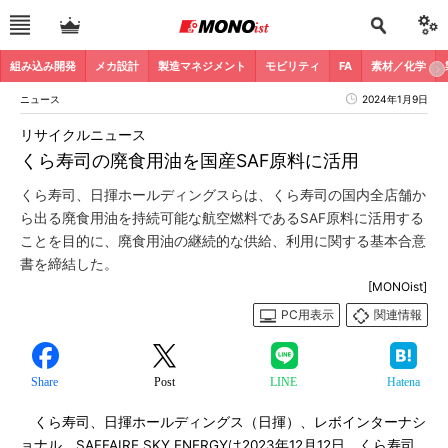
組み込み開発
メカ設計
製造マネジメント
モビリティ
FA
素材／化学
ニュース
2024年1月9日
リサイクルニュース
くら寿司の廃食用油を国産SAF原料に活用
くら寿司、日揮ホールディングスらは、くら寿司の国内全店舗か
ら出る廃食用油を持続可能な航空燃料であるSAF原料に活用する
ことを目的に、廃食用油の継続的な供給、利用に関する基本合意
書を締結した。
[MONOist]
PC用表示
関連情報
Share
Post
LINE
Hatena
くら寿司、日揮ホールディングス（日揮）、レボインターナシ
ョナル、SAFFAIRE SKY ENERGYは2023年12月12日、くら寿司