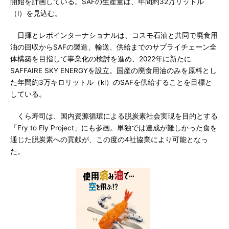
開始を計画している。SAFの生産量は、年間約32万リットル
（l）を見込む。
日揮とレボインターナショナルは、コスモ石油と共同で廃食用
油の回収からSAFの製造、輸送、供給までのサプライチェーン全
体構築を目指して事業化の検討を進め、2022年に新たに
SAFFAIRE SKY ENERGYを設立。国産の廃食用油のみを原料とし
た年間約3万キロリットル（kl）のSAFを供給することを目標と
している。
くら寿司は、国内資源循環による脱炭素社会実現を目的とする
「Fry to Fly Project」にも参画。単独では達成が難しかった食を
通じた脱炭素への貢献が、この度の4社協業により可能となっ
た。