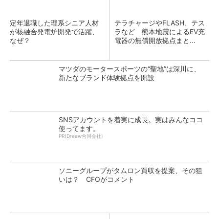
定年退職した理系シニア人材
テラチャージやFLASH、テス
が核融合発電炉開発で活躍、
ラなど 熊本地震によるEV充
なぜ？
電器の無償開放拠点まと...
マツダのモータースポーツの“聖地”は深川に、
新たなブランド体験拠点を開設
SNSアカウントを着実に成長。実はみんなココ
使ってます。
PR(Dreaw合同会社)
ソニーグループがタムロン買収を提案、その狙
いは？ CFOがコメント