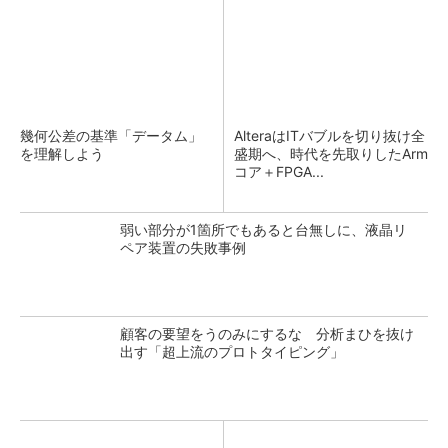
幾何公差の基準「データム」
AlteraはITバブルを切り抜け全
を理解しよう
盛期へ、時代を先取りしたArm
コア＋FPGA...
弱い部分が1箇所でもあると台無しに、液晶リ
ペア装置の失敗事例
顧客の要望をうのみにするな 分析まひを抜け
出す「超上流のプロトタイピング」