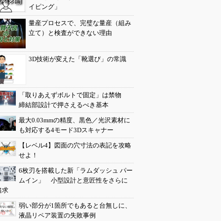
イピング」
量産プロセスで、完璧な量産（組み
立て）と検査ができない理由
3D技術が変えた「靴選び」の常識
「取りあえずボルトで固定」は禁物
締結部設計で押さえるべき基本
最大0.03mmの精度、黒色／光沢素材に
も対応する4モード3Dスキャナー
【レベル4】図面の穴寸法の表記を攻略
せよ！
6枚刃を搭載した新「ラムダッシュ パー
ムイン」 小型設計と意匠性をさらに
追求
弱い部分が1箇所でもあると台無しに、
液晶リペア装置の失敗事例