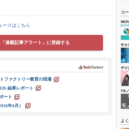
コー
MO
ュースはこちら
を「連載記事アラート」に登録する
サス
デジ
トファクトリー教育の現場
026 結果レポート
VR
レポート
026年4月）
よく