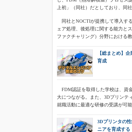
上初」（同社）だとしており、同社
同社とNOCTIが提携して導入す
ェア処理、後処理に関する能力とス
ファクチャリング）分野における
【総まとめ】企
育成
FDM認証を取得した学校は、資金
大につながる。また、3Dプリンテ
就職活動に最適な研修の受講が可
3Dプリンタの
ニアを育成する