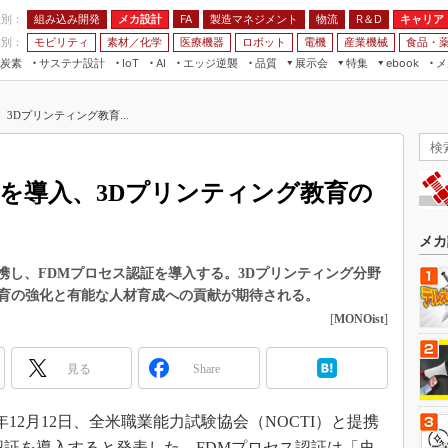
程別：
組み込み開発
メカ設計
製造マネジメント
物流
R＆D
キャリア
FA
業別：
モビリティ
素材／化学
医療機器
ロボット
電機
産業機械
食品・
炭素
サステナ設計
エッジ逆襲
品質
展示会
特集
メ
IoT
AI
ebook
伝承
組み込み開発
CEATEC
読者調査まとめ
編集後記
3Dプリンティング教育...
JIMTOF
保全
メカ設計
つながるクルマ
組込み/エッジ コンピューティング
ス
 AI
製造マネジメント
5G
展＆IoT/5Gソリューション展
VR／AR
FA
証を導入、3Dプリンティング教育の
IIFES
モビリティ
フィールドサービス
国際ロボット展
素材／化学
FPGA
メカ
ジャパンモビリティショー
組み込み画像技術
会と提携し、FDMプロセス認証を導入する。3Dプリンティング分野
TECHNO-FRONTIER
育の強化と有能な人材育成への貢献が期待される。
組み込みモデリング
人テク展
[
MONOist
]
Windows Embedded
スマート工場EXPO
車載ソフト開発
見る
Share
EdgeTech+
ISO26262
日本ものづくりワールド
23年12月12日、全米職業能力試験協会（NOCTI）と提携
無償設計ツール
AUTOMOTIVE WORLD
認証を導入すると発表した。FDMプロセス認証は「史