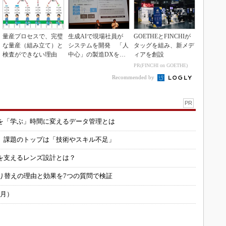
量産プロセスで、完璧
生成AIで現場社員が
GOETHEとFINCHIが
な量産（組み立て）と
システムを開発 「人
タッグを組み、新メデ
検査ができない理由
中心」の製造DXを自
ィアを創設
走させた3社の方法
PR(FINCHI on GOETHE)
Recommended by
PR
を「学ぶ」時間に変えるデータ管理とは
用 課題のトップは「技術やスキル不足」
を支えるレンズ設計とは？
り替えの理由と効果を7つの質問で検証
6月）