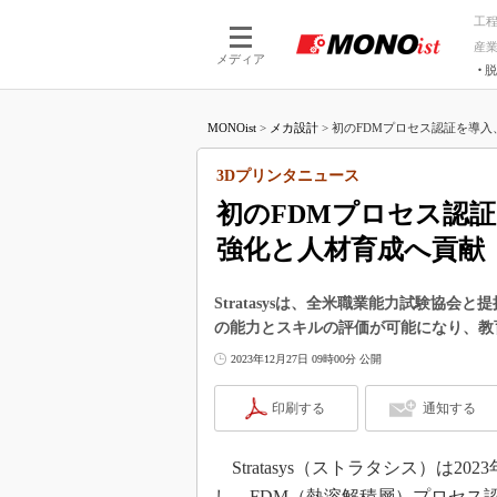
工
産
メディア
脱
つながる技術
AI×技術
MONOist
>
メカ設計
>
初のFDMプロセス認証を導入、
つながる工場
AI×設備
つながるサービ
Physical
3Dプリンタニュース
初のFDMプロセス認
強化と人材育成へ貢献
Stratasysは、全米職業能力試験協
の能力とスキルの評価が可能になり、教
2023年12月27日 09時00分 公開
印刷する
通知する
Stratasys（ストラタシス）は20
し、FDM（熱溶解積層）プロセス