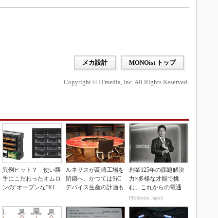
メカ設計
MONOist トップ
Copyright © ITmedia, Inc. All Rights Reserved.
異例ヒット？ 使い勝
ルネサスが高崎工場を
創業125年の課題解決
手にこだわったオムロ
閉鎖へ、かつてはSiC
力×多様な才能で挑
ンの“オープンな”IO-L
デバイス生産の計画も
む、これからの電通
inkマスター
PR(dentsu Japan)