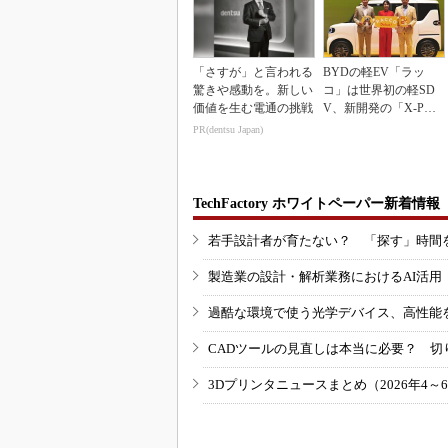
「さすが」と言われる
BYDの軽EV「ラッ
驚きや感動を。新しい
コ」は世界初の軽SD
価値を生む電通の挑戦
V、新開発の「X-PAC
K」に電動システ...
PR(dentsu Japan)
TechFactory ホワイトペーパー新着情報
若手設計者が育たない？ 「探す」時間
製造業の設計・解析業務におけるAI活
過酷な環境で使う光学デバイス、高性能
CADツールの見直しは本当に必要？ 切
3Dプリンタニュースまとめ（2026年4～