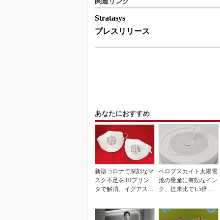
関連リンク
Stratasys
プレスリリース
あなたにおすすめ
新型コロナで深刻なマ
ペロブスカイト太陽電
スク不足を3Dプリン
池の量産に有効なイン
タで解消、イグアスが
ク、従来比で1.5倍の
3Dマスクを開発
性能向上