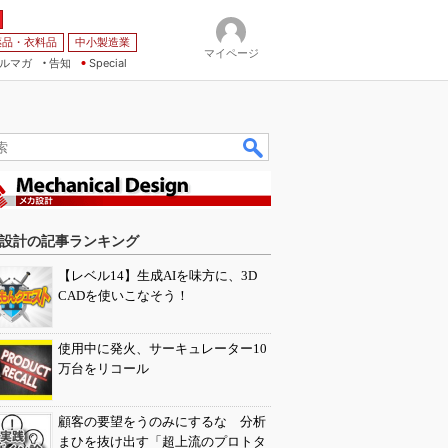
薬品・衣料品
中小製造業
マイページ
ルマガ
告知
Special
設計の記事ランキング
【レベル14】生成AIを味方に、3D
CADを使いこなそう！
使用中に発火、サーキュレーター10
万台をリコール
顧客の要望をうのみにするな 分析
まひを抜け出す「超上流のプロトタ