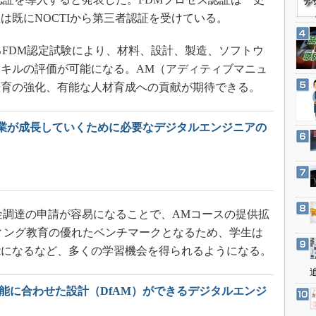
3Dプリンタ
産業オープンネット展
は既にNOCTIから第三者認証を受けている。
デジタルツインとCAE
S＆OP
るFDM認定試験により、材料、設計、製造、ソフトウ
キルの評価が可能になる。AM（アディティブマニュ
インダストリー4.0
教育の強化、有能な人材育成への貢献が期待できる。
イノベーション
製造業ビッグデータ
業が成長していくために必要なデジタルエンジニアの
メイドインジャパン
植物工場
知財マネジメント
海外生産
調達の申請が容易になることで、AMコースの提供拡
グローバル設計・開発
ィング教育の優れたベンチマークとなるため、学生は
制御セキュリティ
能になるなど、多くの学習機会を得られるようになる。
新型コロナへの対応
性能に合わせた設計（DfAM）ができるデジタルエンジ