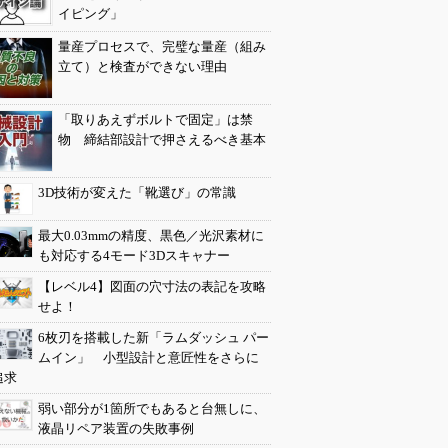
イピング」
量産プロセスで、完璧な量産（組み
立て）と検査ができない理由
「取りあえずボルトで固定」は禁
物 締結部設計で押さえるべき基本
3D技術が変えた「靴選び」の常識
最大0.03mmの精度、黒色／光沢素材に
も対応する4モード3Dスキャナー
【レベル4】図面の穴寸法の表記を攻略
せよ！
6枚刃を搭載した新「ラムダッシュ パー
ムイン」 小型設計と意匠性をさらに
追求
弱い部分が1箇所でもあると台無しに、
液晶リペア装置の失敗事例