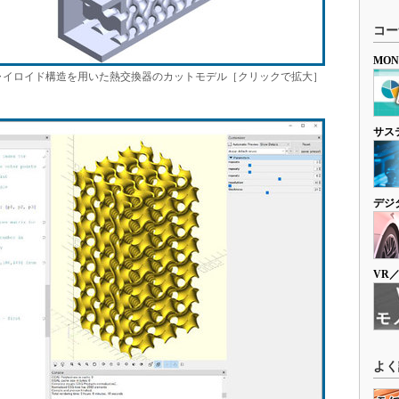
コー
MO
ャイロイド構造を用いた熱交換器のカットモデル［クリックで拡大］
サス
デジ
VR
よく