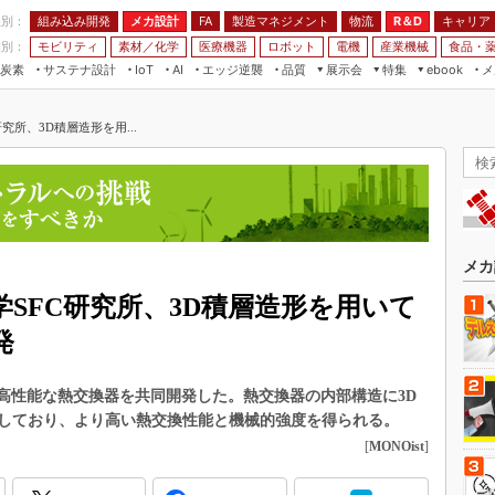
程別：
組み込み開発
メカ設計
製造マネジメント
物流
R＆D
キャリア
FA
業別：
モビリティ
素材／化学
医療機器
ロボット
電機
産業機械
食品・
炭素
サステナ設計
エッジ逆襲
品質
展示会
特集
メ
IoT
AI
ebook
伝承
組み込み開発
CEATEC
読者調査まとめ
編集後記
究所、3D積層造形を用...
JIMTOF
保全
メカ設計
つながるクルマ
組込み/エッジ コンピューティング
ス
 AI
製造マネジメント
5G
展＆IoT/5Gソリューション展
VR／AR
FA
IIFES
モビリティ
フィールドサービス
国際ロボット展
素材／化学
FPGA
メカ
ジャパンモビリティショー
組み込み画像技術
SFC研究所、3D積層造形を用いて
TECHNO-FRONTIER
組み込みモデリング
発
人テク展
Windows Embedded
スマート工場EXPO
、高性能な熱交換器を共同開発した。熱交換器の内部構造に3D
車載ソフト開発
EdgeTech+
しており、より高い熱交換性能と機械的強度を得られる。
ISO26262
[
MONOist
]
日本ものづくりワールド
無償設計ツール
AUTOMOTIVE WORLD