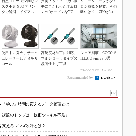
新型コロナで深刻なマ
異例ヒット？ 使い勝
ソニーグループがタム
スク不足を3Dプリン
手にこだわったオムロ
ロン買収を提案、その
タで解消、イグアスが
ンの“オープンな”IO-L
狙いは？ CFOがコメ
3Dマスクを開発
inkマスター
ント
使用中に発火、サーキ
高硬度材加工に対応、
シェア別荘「COCO V
ュレーター10万台をリ
マルチローラタイプの
ILLA Owners」3選
コール
鏡面仕上げ工具
PR(COCO VILLA on GOETHE)
Recommended by
PR
を「学ぶ」時間に変えるデータ管理とは
用 課題のトップは「技術やスキル不足」
を支えるレンズ設計とは？