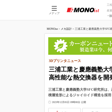
工
産
メディア
脱
つながる技術
AI×技術
MONOist
>
メカ設計
>
三浦工業と慶應義塾大学SFC研
つながる工場
AI×設備
つながるサービ
Physical
3Dプリンタニュース
三浦工業と慶應義塾大学
高性能な熱交換器を開
三浦工業と慶應義塾大学SFC研究所は
積層造形によるジャイロイド構造を採用
2023年12月05日 09時00分 公開