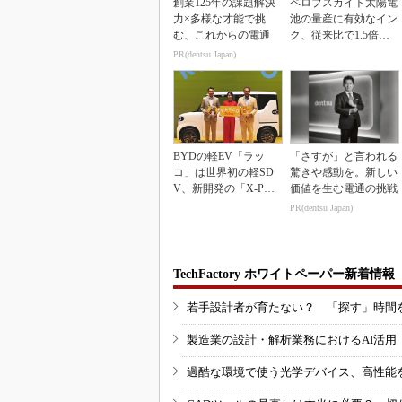
創業125年の課題解決
ペロブスカイト太陽電
力×多様な才能で挑
池の量産に有効なイン
む、これからの電通
ク、従来比で1.5倍の
性能向上
PR(dentsu Japan)
BYDの軽EV「ラッ
「さすが」と言われる
コ」は世界初の軽SD
驚きや感動を。新しい
V、新開発の「X-PAC
価値を生む電通の挑戦
K」に電動システ...
PR(dentsu Japan)
TechFactory ホワイトペーパー新着情報
若手設計者が育たない？ 「探す」時間
製造業の設計・解析業務におけるAI活
過酷な環境で使う光学デバイス、高性能