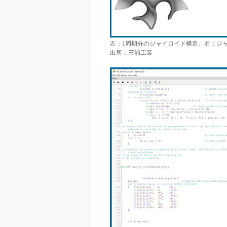
左：1周期分のジャイロイド構造、右：ジ
出所：三浦工業