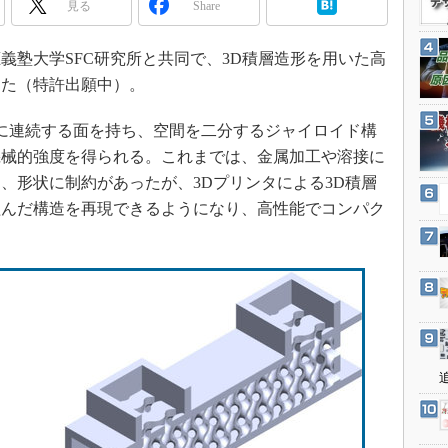
見る
Share
3Dプリンタ
産業オープンネット展
デジタルツインとCAE
慶應義塾大学SFC研究所と共同で、3D積層造形を用いた高
S＆OP
した（特許出願中）。
インダストリー4.0
に連続する面を持ち、空間を二分するジャイロイド構
イノベーション
機械的強度を得られる。これまでは、金属加工や溶接に
製造業ビッグデータ
、形状に制約があったが、3Dプリンタによる3D積層
メイドインジャパン
組んだ構造を再現できるようになり、高性能でコンパク
植物工場
知財マネジメント
海外生産
グローバル設計・開発
制御セキュリティ
新型コロナへの対応