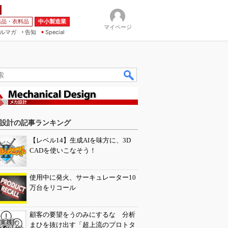
薬品・衣料品
中小製造業
マイページ
ルマガ
告知
Special
設計の記事ランキング
【レベル14】生成AIを味方に、3D
CADを使いこなそう！
使用中に発火、サーキュレーター10
万台をリコール
顧客の要望をうのみにするな 分析
まひを抜け出す「超上流のプロトタ