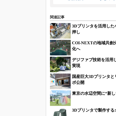
関連記事
3Dプリンタを活用し
押し
COI-NEXTの地域
化へ
デジファブ技術を活用
実現
国産巨大3Dプリンタ
ボ公開
東京の水辺空間に“新し
3Dプリンタで製作す