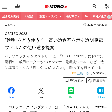
組み込み開発
メカ設計
製造マネジメント
モビリティ
FA
素材／化学
ニュース
2023年10月20日
CEATEC 2023
“透明”をどう使う？ 高い透過率を示す透明導電
フィルムの使い道を提案
パナソニック インダストリーは、「CEATEC 2023」において、
透明の車載用ヒーターや5Gアンテナ、電磁波シールドなど、透
明導電フィルム「FineX」のさまざまな用途提案を行っている。
[
三島一孝
，MONOist]
PC用表示
関連情報
Share
Post
LINE
Hatena
パナソニック インダストリーは、「CEATEC 2023」（2023年