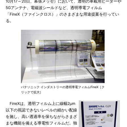
10月17～20日、幕張メッセ）において、透明の車載用ヒーターや
5Gアンテナ、電磁波シールドなど、透明導電フィルム
「FineX（ファインクロス）」のさまざまな用途提案を行ってい
る。
パナソニック インダストリーの透明導電フィルムFineX［ク
リックで拡大］
FineXは、透明フィルム上に線幅2μm
以下の視認できないレベルの細かい配線
を施し、高い透過率を保ちながらさまざ
まな機能を備える導電性フィルムだ。独