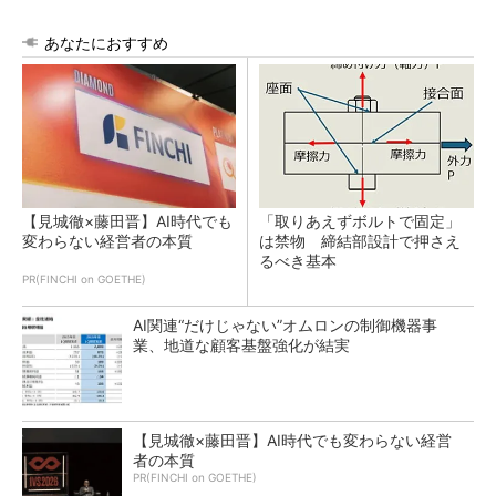
あなたにおすすめ
【見城徹×藤田晋】AI時代でも
「取りあえずボルトで固定」
変わらない経営者の本質
は禁物 締結部設計で押さえ
るべき基本
PR(FINCHI on GOETHE)
AI関連“だけじゃない”オムロンの制御機器事
業、地道な顧客基盤強化が結実
【見城徹×藤田晋】AI時代でも変わらない経営
者の本質
PR(FINCHI on GOETHE)