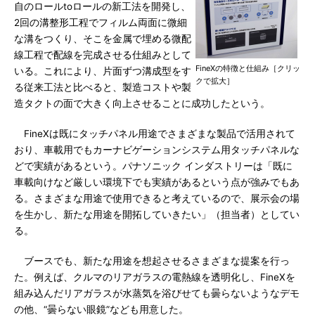
自のロールtoロールの新工法を開発し、
2回の溝整形工程でフィルム両面に微細
な溝をつくり、そこを金属で埋める微配
線工程で配線を完成させる仕組みとして
FineXの特徴と仕組み［クリッ
いる。これにより、片面ずつ溝成型をす
クで拡大］
る従来工法と比べると、製造コストや製
造タクトの面で大きく向上させることに成功したという。
FineXは既にタッチパネル用途でさまざまな製品で活用されて
おり、車載用でもカーナビゲーションシステム用タッチパネルな
どで実績があるという。パナソニック インダストリーは「既に
車載向けなど厳しい環境下でも実績があるという点が強みでもあ
る。さまざまな用途で使用できると考えているので、展示会の場
を生かし、新たな用途を開拓していきたい」（担当者）としてい
る。
ブースでも、新たな用途を想起させるさまざまな提案を行っ
た。例えば、クルマのリアガラスの電熱線を透明化し、FineXを
組み込んだリアガラスが水蒸気を浴びせても曇らないようなデモ
の他、“曇らない眼鏡”なども用意した。