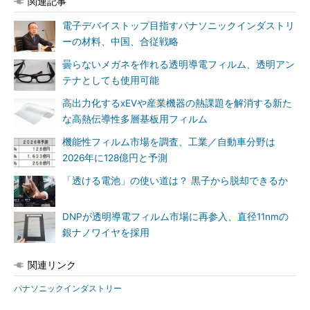
関連記事
電子デバイストップ目指すパナソニックインダストリ
ーの材料、中国、合従戦略
曇らないメガネを作れる透明導電フィルム、透明アン
テナとしても使用可能
高出力化するxEVや産業機器の熱課題を解消する新た
な高熱伝導性多層基板用フィルム
機能性フィルム市場を調査、工業／自動車分野は
2026年に128億円と予測
「透ける電池」の使い道は？ 黒子から脱却できるか
DNPが透明導電フィルム市場に再参入、直径11nmの
銀ナノワイヤを採用
関連リンク
パナソニックインダストリー