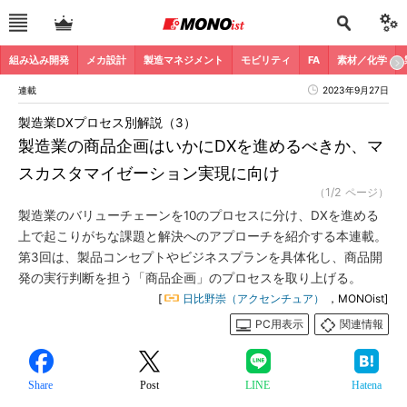
組み込み開発
メカ設計
製造マネジメント
モビリティ
FA
素材／化学
連載
2023年9月27日
製造業DXプロセス別解説（3）
製造業の商品企画はいかにDXを進めるべきか、マ
スカスタマイゼーション実現に向け
（1/2 ページ）
製造業のバリューチェーンを10のプロセスに分け、DXを進める
上で起こりがちな課題と解決へのアプローチを紹介する本連載。
第3回は、製品コンセプトやビジネスプランを具体化し、商品開
発の実行判断を担う「商品企画」のプロセスを取り上げる。
[
日比野崇（アクセンチュア）
，MONOist]
PC用表示
関連情報
Share
Post
LINE
Hatena