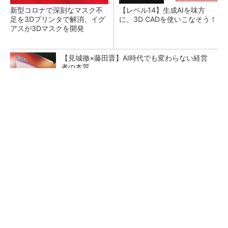
新型コロナで深刻なマスク不
【レベル14】生成AIを味方
足を3Dプリンタで解消、イグ
に、3D CADを使いこなそう！
アスが3Dマスクを開発
【見城徹×藤田晋】AI時代でも変わらない経営
者の本質
PR(FINCHI on GOETHE)
令和8年熊本地震による工場への影響まとめ
狭小な駐車場に、シャープがポールカメラ式製
品発表 市場シェア10％目指す