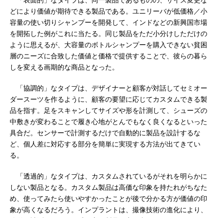
「表面的」なタイプは、同一製品であるものの、サイズ変更な
どにより価値が期待できる製品である。ユニリーバが低価格／小
容量の使い切りシャンプーを開発して、インドなどの新興国市場
を開拓した例がこれに当たる。同じ製品をただ小分けしただけの
ように思えるが、大容量のボトルシャンプーを購入できない貧困
層のニーズに合致した価値と価格で提供することで、彼らの暮ら
しを変える画期的な商品となった。
「協調的」なタイプは、デザイナーと顧客が対話してセミオー
ダースーツを作るように、顧客の要望に応じてカスタムできる製
品を指す。足をスキャンしてサイズや形を計測して、シューズの
中敷きが変わることで履き心地がとんでもなく良くなるといった
具合だ。センサーで計測するだけで自動的に製品を設計するな
ど、個人差に対応する部分を簡単に実現する方法が出てきてい
る。
「透過的」なタイプは、カスタムされているがそれを明らかに
しない製品となる。カスタム製品は高価な印象を持たれがちなた
め、使ってみたら使いやすかったことが後で分かる方が価値の印
象が高くなるだろう。インプラントは、撮像技術の進化により、