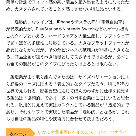
簡単な計測でフィット感の高い製品を産み出せるようになったた
め、カスタムされていることを感じさせない特注品といえる。
「適応的」なタイプは、iPhoneやテスラのEV（電気自動車）
が代表的だが、PlayStationやNintendo Switchなどのゲーム機も
このタイプといえる。ハードウェアを大量生産し、ソフトウェア
で驚くほどの多様性に対応している。大きなプラットフォームが
必要になりがちだが、その分ビジネスの破壊力が非常に大きくな
る。商品企画が狙うべき領域として良さそうではあるが、必ずし
も全ての製品がこのタイプにぴったりはまるとは限らない。
製造業がまず取り組んできたのは、サイズバリエーションによ
り顧客のニーズに応える「表面的」なタイプだろう。特にB2Bの
世界で見られる、顧客要望に応じてほんのわずかに仕様を変更す
る製品は「協調的」であり、多くの日本企業はここにいると思わ
れる。汎用的に見えて実はカスタムしている製品が「透過的」で
あり、それをソフトで実現した製品が「適応的」となるが、これ
らは自社の製品の特性や技術力に合わせて決まるだろう。
いかに大量生産レベルのコストでパーソナライ