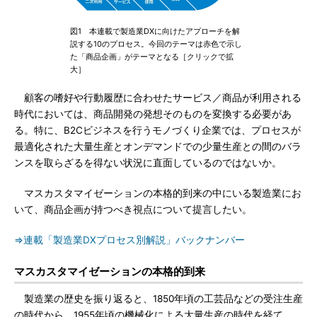
図1 本連載で製造業DXに向けたアプローチを解
説する10のプロセス。今回のテーマは赤色で示し
た「商品企画」がテーマとなる［クリックで拡
大］
顧客の嗜好や行動履歴に合わせたサービス／商品が利用される
時代においては、商品開発の発想そのものを変換する必要があ
る。特に、B2Cビジネスを行うモノづくり企業では、プロセスが
最適化された大量生産とオンデマンドでの少量生産との間のバラ
ンスを取らざるを得ない状況に直面しているのではないか。
マスカスタマイゼーションの本格的到来の中にいる製造業にお
いて、商品企画が持つべき視点について提言したい。
⇒連載「製造業DXプロセス別解説」バックナンバー
マスカスタマイゼーションの本格的到来
製造業の歴史を振り返ると、1850年頃の工芸品などの受注生産
の時代から、1955年頃の機械化による大量生産の時代を経て、