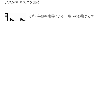
アスが3Dマスクを開発
令和8年熊本地震による工場への影響まとめ
シェア別荘「COCO VILLA Owners」3選
PR(COCO VILLA on GOETHE)
狭小な駐車場に、シャープがポールカメラ式製
品発表 市場シェア10％目指す