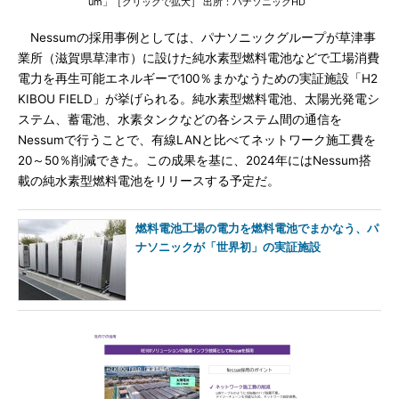
um」［クリックで拡大］ 出所：パナソニックHD
Nessumの採用事例としては、パナソニックグループが草津事
業所（滋賀県草津市）に設けた純水素型燃料電池などで工場消費
電力を再生可能エネルギーで100％まかなうための実証施設「H2
KIBOU FIELD」が挙げられる。純水素型燃料電池、太陽光発電シ
ステム、蓄電池、水素タンクなどの各システム間の通信を
Nessumで行うことで、有線LANと比べてネットワーク施工費を
20～50％削減できた。この成果を基に、2024年にはNessum搭
載の純水素型燃料電池をリリースする予定だ。
燃料電池工場の電力を燃料電池でまかなう、パ
ナソニックが「世界初」の実証施設