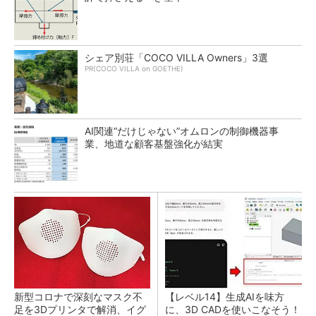
シェア別荘「COCO VILLA Owners」3選
PR(COCO VILLA on GOETHE)
AI関連“だけじゃない”オムロンの制御機器事
業、地道な顧客基盤強化が結実
新型コロナで深刻なマスク不
【レベル14】生成AIを味方
足を3Dプリンタで解消、イグ
に、3D CADを使いこなそう！