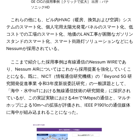
GE CICの採用事例［クリックで拡大］ 出所：パナ
ソニックHD
これらの他にも、ビル内HVAC（暖房、換気および空調）シス
テムのスマート化、個人宅用太陽光発電パネルのスマート化、低
コストでの工場のスマート化、地価のLAN工事が困難なガソリン
スタンドのスマート化、スマート街路灯ソリューションなどにも
Nessumが採用されている。
ここまで紹介した採用事例は有線通信のNessum WIREであ
り、Nessum AIRについてはこれから採用提案を強化していくこ
とになる。既に、NICT（情報通信研究機構）の「Beyond 5G 研
究開発促進事業 令和3年度新規委託研究」の一般課題として、
「海中・水中IoTにおける無線通信技術の研究開発」に採択され
ているが、この実証実験における4mで1Mbpsの通信と、マルチ
ホップによる10mへの拡張が評価され、IEEE P1901cの通信媒体
に海中が組み込まれることになった。