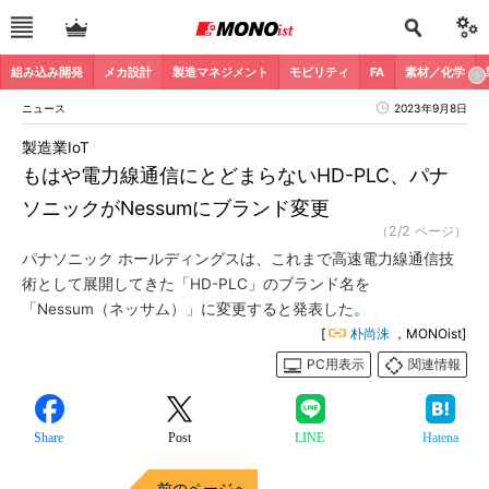
組み込み開発
メカ設計
製造マネジメント
モビリティ
FA
素材／化学
ニュース
2023年9月8日
製造業IoT
もはや電力線通信にとどまらないHD-PLC、パナ
ソニックがNessumにブランド変更
（2/2 ページ）
パナソニック ホールディングスは、これまで高速電力線通信技
術として展開してきた「HD-PLC」のブランド名を
「Nessum（ネッサム）」に変更すると発表した。
[
朴尚洙
，MONOist]
PC用表示
関連情報
Share
Post
LINE
Hatena
前のページへ