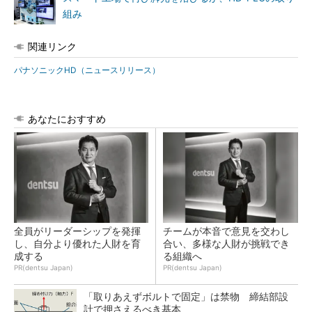
組み
関連リンク
パナソニックHD（ニュースリリース）
あなたにおすすめ
全員がリーダーシップを発揮
チームが本音で意見を交わし
し、自分より優れた人財を育
合い、多様な人財が挑戦でき
成する
る組織へ
PR(dentsu Japan)
PR(dentsu Japan)
「取りあえずボルトで固定」は禁物 締結部設
計で押さえるべき基本