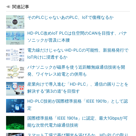
関連記事
そのPLCじゃないあのPLC、IoTで復権なるか
HD-PLC改めIoT PLCは住空間のCANを目指す、パナ
ソニックが普及に本腰
電力線だけじゃないHD-PLCの可能性、新規格発行で
IoT向けに浸透するか
パナソニックが磁界を使う近距離無線通信技術を開
発、ワイヤレス給電との併用も
産業向けで導入進む「HD-PLC」、通信の困りごとを
解決する“第3の道”を目指す
HD-PLC技術が国際標準規格「IEEE 1901b」として認
定
国際標準規格「IEEE 1901a」に認定、最大1Gbpsが可
能な次世代電力線通信技術
スマート工場で再び脚光を浴びるか、HD-PLCの取り