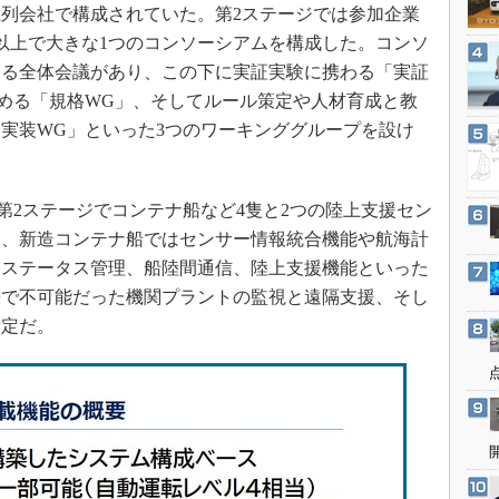
3Dプリンタ
列会社で構成されていた。第2ステージでは参加企業
産業オープンネット展
体以上で大きな1つのコンソーシアムを構成した。コンソ
デジタルツインとCAE
よる全体会議があり、この下に実証実験に携わる「実証
S＆OP
める「規格WG」、そしてルール策定や人材育成と教
インダストリー4.0
実装WG」といった3つのワーキンググループを設け
イノベーション
製造業ビッグデータ
2ステージでコンテナ船など4隻と2つの陸上支援セン
メイドインジャパン
ち、新造コンテナ船ではセンサー情報統合機能や航海計
植物工場
、ステータス管理、船陸間通信、陸上支援機能といった
知財マネジメント
張で不可能だった機関プラントの監視と遠隔支援、そし
海外生産
予定だ。
グローバル設計・開発
制御セキュリティ
新型コロナへの対応