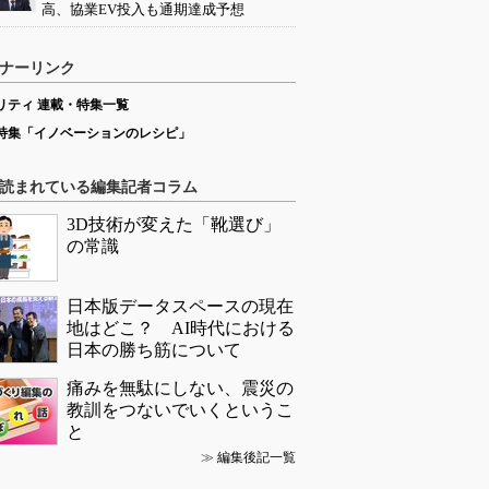
高、協業EV投入も通期達成予想
ナーリンク
リティ 連載・特集一覧
特集「イノベーションのレシピ」
読まれている編集記者コラム
3D技術が変えた「靴選び」
の常識
日本版データスペースの現在
地はどこ？ AI時代における
日本の勝ち筋について
痛みを無駄にしない、震災の
教訓をつないでいくというこ
と
≫
編集後記一覧