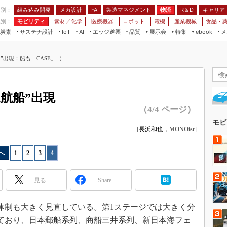
程別：
組み込み開発
メカ設計
製造マネジメント
物流
R＆D
キャリア
FA
業別：
モビリティ
素材／化学
医療機器
ロボット
電機
産業機械
食品・
炭素
サステナ設計
エッジ逆襲
品質
展示会
特集
メ
IoT
AI
ebook
伝承
組み込み開発
CEATEC
読者調査まとめ
編集後記
”出現：船も「CASE」（...
JIMTOF
保全
メカ設計
つながるクルマ
組込み/エッジ コンピューティング
ス
 AI
製造マネジメント
5G
展＆IoT/5Gソリューション展
VR／AR
FA
運航船”出現
IIFES
モビリティ
フィールドサービス
（4/4 ページ）
国際ロボット展
素材／化学
FPGA
モビ
ジャパンモビリティショー
[
長浜和也
，
MONOist
]
組み込み画像技術
TECHNO-FRONTIER
組み込みモデリング
へ
1
|
2
|
3
|
4
人テク展
Windows Embedded
スマート工場EXPO
見る
Share
車載ソフト開発
EdgeTech+
ISO26262
日本ものづくりワールド
体制も大きく見直している。第1ステージでは大きく分
無償設計ツール
ており、日本郵船系列、商船三井系列、新日本海フェ
AUTOMOTIVE WORLD