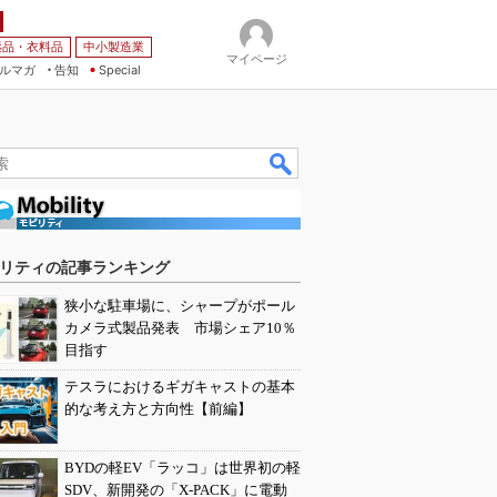
薬品・衣料品
中小製造業
マイページ
ルマガ
告知
Special
リティの記事ランキング
狭小な駐車場に、シャープがポール
カメラ式製品発表 市場シェア10％
目指す
テスラにおけるギガキャストの基本
的な考え方と方向性【前編】
BYDの軽EV「ラッコ」は世界初の軽
SDV、新開発の「X-PACK」に電動