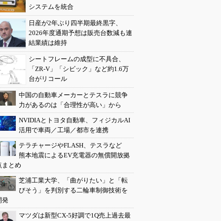
システムを統合
日産が2年ぶり四半期最終黒字、
2026年度通期予想は販売台数減も連
結業績は維持
シートフレームの成型に不具合、
「ZR-V」「シビック」など約1.6万
台がリコール
中国の自動車メーカーとテスラに競争
力があるのは「合理性が高い」から
NVIDIAとトヨタ自動車、フィジカルAI
活用で車両／工場／都市を連携
テラチャージやFLASH、テスラなど
熊本地震によるEV充電器の無償開放拠
点まとめ
芝浦工業大学、「曲がりたい」と「転
びそう」を判別する二輪車制御技術を
開発
マツダは新型CX-5好調で1Q売上過去最