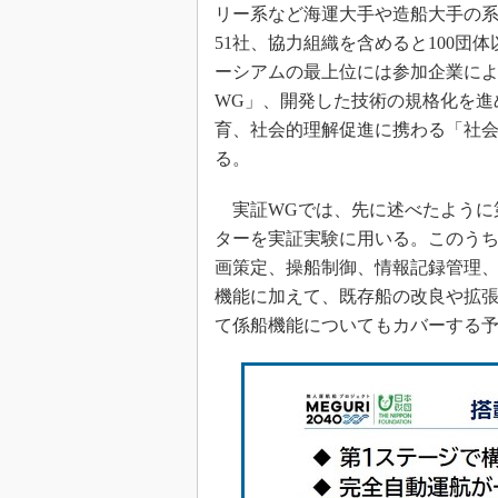
リー系など海運大手や造船大手の系
51社、協力組織を含めると100団
ーシアムの最上位には参加企業に
WG」、開発した技術の規格化を進
育、社会的理解促進に携わる「社会
る。
実証WGでは、先に述べたように第
ターを実証実験に用いる。このう
画策定、操船制御、情報記録管理
機能に加えて、既存船の改良や拡
て係船機能についてもカバーする