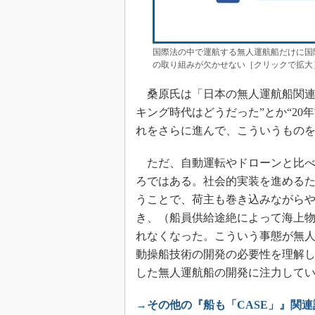
国際法の中で運航する無人運航船だけに国
の取り組みが欠かせない［クリックで拡大
桑原氏は「日本の無人運航船関連
キング時代はどうだった”とか“20
れをさらに進んで、こういうもの
ただ、自動運転やドローンと比べ
ろではある。社会的実装を進める
うことで、荷主も巻き込みながらやら
き、（船員供給途絶によって海上
れなくなった。こういう事態が無
動操船技術の開発の必要性を理解
した無人運航船の開発に注力して
→その他の『船も「CASE」』関