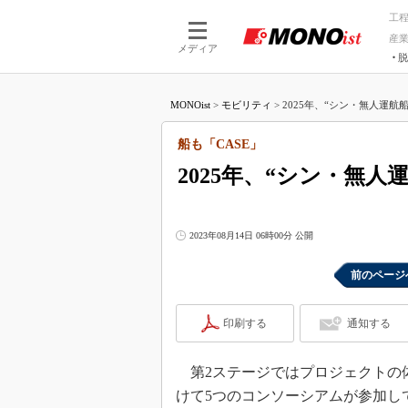
工
産
メディア
脱
つながる技術
AI×技術
MONOist
>
モビリティ
>
2025年、“シン・無人運航船
つながる工場
AI×設備
つながるサービ
Physical
船も「CASE」
2025年、“シン・無人
2023年08月14日 06時00分 公開
前のページ
印刷する
通知する
第2ステージではプロジェクトの
けて5つのコンソーシアムが参加し