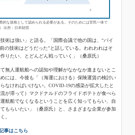
際的な規格として認められる必要がある。そのためには官民一体で
］ 出所：日本財団
技術は強い」と語る。「国際会議で他の国は、“バイ
年前の技術はどうだった”と話している。われわれはそ
を作りたい、とどんどん戦っていく」（桑原氏）
て無人運航船への認知や理解がなかなか進まないとこ
ためには、今後も「（海運における）保険運賃の検討い
なければいけない。COVID-19の感染が拡大したと
物流が滞って）マクドナルドのフライドポテトが食べら
人運航船でなくなるということを広く知ってもらい、自
してもらいたい」（桑原氏）と、さまざまな企業が参加
いく。
連記事はこちら