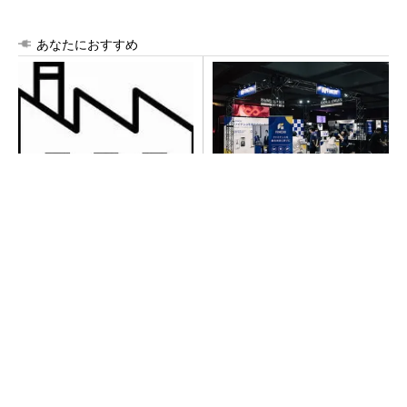
あなたにおすすめ
令和8年熊本地震による工場へ
【見城徹×藤田晋】AI時代でも
の影響まとめ
変わらない経営者の本質
PR(FINCHI on GOETHE)
【見城徹×藤田晋】AI時代でも変わらない経営
者の本質
PR(FINCHI on GOETHE)
異例ヒット？ 使い勝手にこだわったオムロン
の“オープンな”IO-Linkマスター