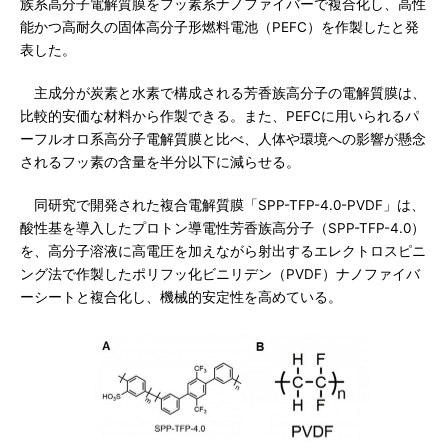
族系高分子電解質膜をフッ素系ナノファイバーで複合化し、高性
能かつ高耐久の固体高分子形燃料電池（PEFC）を作製したと発
表した。
主成分が炭素と水素で構成される芳香族高分子の電解質膜は、
比較的安価な材料から作製できる。また、PEFCに用いられるパ
ーフルオロ系高分子電解質膜と比べ、人体や環境への影響が懸念
されるフッ素の含量を半分以下に減らせる。
同研究で開発された複合電解質膜「SPP-TFP-4.0-PVDF」は、
酸性基を導入したプロトン導電性芳香族高分子（SPP-TFP-4.0）
を、高分子溶液に高電圧を加えながら射出するエレクトロスピニ
ング法で作製したポリフッ化ビニリデン（PVDF）ナノファイバ
ーシートと複合化し、機械的安定性を高めている。