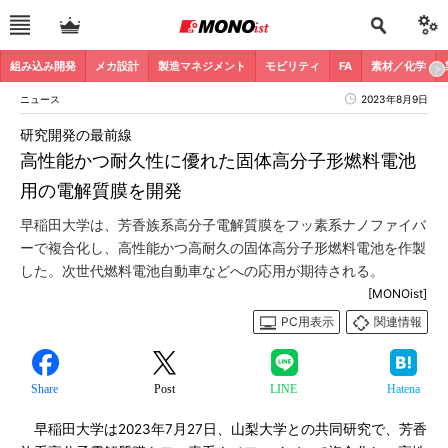
組み込み開発
メカ設計
製造マネジメント
モビリティ
FA
素材／化学
ニュース
2023年8月9日
研究開発の最前線
高性能かつ耐久性に優れた固体高分子形燃料電池
用の電解質膜を開発
早稲田大学は、芳香族系高分子電解質膜をフッ素系ナノファイバ
ーで複合化し、高性能かつ高耐久の固体高分子形燃料電池を作製
した。次世代燃料電池自動車などへの応用が期待される。
[MONOist]
PC用表示
関連情報
Share
Post
LINE
Hatena
早稲田大学は2023年7月27日、山梨大学との共同研究で、芳香