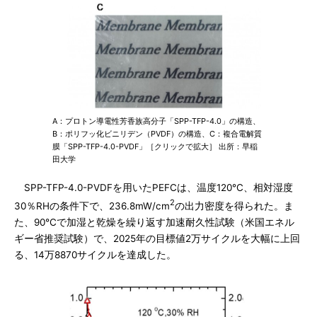
A：プロトン導電性芳香族高分子「SPP-TFP-4.0」の構造、
B：ポリフッ化ビニリデン（PVDF）の構造、C：複合電解質
膜「SPP-TFP-4.0-PVDF」［クリックで拡大］ 出所：早稲
田大学
SPP-TFP-4.0-PVDFを用いたPEFCは、温度120℃、相対湿度
2
30％RHの条件下で、236.8mW/cm
の出力密度を得られた。ま
た、90℃で加湿と乾燥を繰り返す加速耐久性試験（米国エネル
ギー省推奨試験）で、2025年の目標値2万サイクルを大幅に上回
る、14万8870サイクルを達成した。