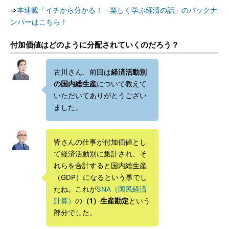
⇒
本連載「イチから分かる！ 楽しく学ぶ経済の話」のバックナ
ンバーはこちら！
付加価値はどのように分配されていくのだろう？
古川さん、前回は
経済活動別
の国内総生産
について教えて
いただいてありがとうござい
ました。
皆さんの仕事が付加価値とし
て経済活動別に集計され、そ
れらを合計すると国内総生産
（GDP）になるという事でし
たね。これが
SNA（国民経済
計算）
の
（1）生産勘定
という
部分でした。