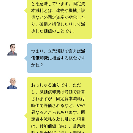
とを意味しています。固定資
本減耗とは、建物や機械／設
備などの固定資産が劣化した
り、破損／損傷したりして減
少した価値のことです。
つまり、企業活動で言えば
減
価償却費
に相当する概念です
かね？
おっしゃる通りです。ただ
し、減価償却費は簿価で計算
されますが、固定資本減耗は
時価で評価されるなど、やや
異なるところもあります。固
定資本減耗を差し引いた項目
は、付加価値（純）、営業余
剰・混合所得（純）と表記さ