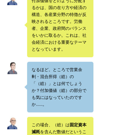
付加価値をどのように分配す
るかは、国の在り方や経済の
構造、各産業分野の特徴が反
映されるところです。労働
者、企業、政府間のバランス
をいかに取るか。これは、社
会経済における重要なテーマ
となっています。
なるほど。ところで営業余
剰・混合所得（総）の
「（総）」とは何でしょう
か？付加価値（総）の部分で
も気にはなっていたのです
か……。
この場合、（総）は
固定資本
減耗
を含んだ数値だというこ