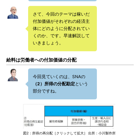
さて、今回のテーマは稼いだ
付加価値がそれぞれの経済主
体にどのように分配されてい
くのか、です。早速解説して
いきましょう。
給料は労働者への付加価値の分配
今回見ていくのは、SNAの
（2）所得の分配勘定
という
部分ですね。
図2：所得の再分配［クリックして拡大］ 出所：小川製作所