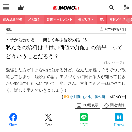
組み込み開発
メカ設計
製造マネジメント
モビリティ
FA
素材／化学
連載
2023年7月25日
イチから分かる！ 楽しく学ぶ経済の話（3）
私たちの給料は「付加価値の分配」の結果、って
どういうことだろう？
（1/6 ページ）
勉強した方がトクなのは分かるけど、なんだか難しそうでつい敬
遠してしまう「経済」の話。モノづくりに関わる人が知っておき
たい経済の仕組みについて、小川さん、古川さんと一緒にやさし
く、詳しく学んでいきましょう！
[
小川真由／小川製作所
，MONOist]
PC用表示
関連情報
Share
Post
LINE
Hatena