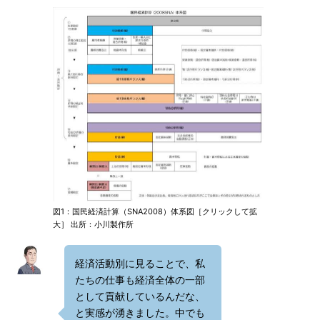
図1：国民経済計算（SNA2008）体系図［クリックして拡
大］ 出所：小川製作所
経済活動別に見ることで、私
たちの仕事も経済全体の一部
として貢献しているんだな、
と実感が湧きました。中でも