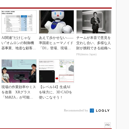
AI関連“だけじゃな
あえて歩かせない――
チームが本音で意見を
い”オムロンの制御機
準国産ヒューマノイド
交わし合い、多様な人
器事業、地道な顧客基
「D1」登場、現場稼
財が挑戦できる組織へ
盤強化が結実
働で日本の勝ち筋へ
PR(dentsu Japan)
現場の作業効率やミス
【レベル14】生成AI
を改善 XRグラス
を味方に、3D CADを
「MiRZA」が可能に
使いこなそう！
するピッキングDX
の...
Recommended by
PR