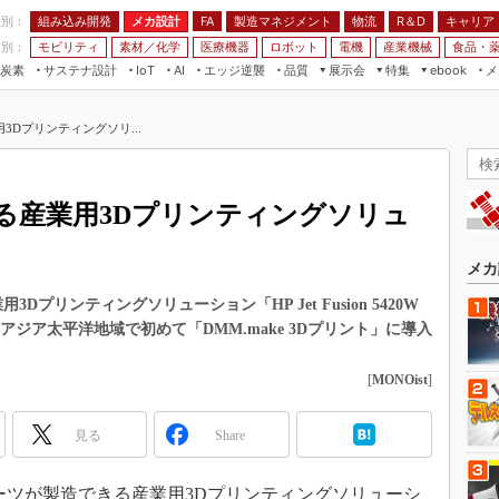
程別：
組み込み開発
メカ設計
製造マネジメント
物流
R＆D
キャリア
FA
業別：
モビリティ
素材／化学
医療機器
ロボット
電機
産業機械
食品・
炭素
サステナ設計
エッジ逆襲
品質
展示会
特集
メ
IoT
AI
ebook
伝承
組み込み開発
CEATEC
読者調査まとめ
編集後記
Dプリンティングソリ...
JIMTOF
保全
メカ設計
つながるクルマ
組込み/エッジ コンピューティング
ス
 AI
製造マネジメント
5G
展＆IoT/5Gソリューション展
VR／AR
FA
る産業用3Dプリンティングソリュ
IIFES
モビリティ
フィールドサービス
国際ロボット展
素材／化学
FPGA
メカ
ジャパンモビリティショー
組み込み画像技術
プリンティングソリューション「HP Jet Fusion 5420W
TECHNO-FRONTIER
ジア太平洋地域で初めて「DMM.make 3Dプリント」に導入
組み込みモデリング
人テク展
Windows Embedded
[
MONOist
]
スマート工場EXPO
車載ソフト開発
EdgeTech+
見る
Share
ISO26262
日本ものづくりワールド
無償設計ツール
AUTOMOTIVE WORLD
パーツが製造できる産業用3Dプリンティングソリューシ