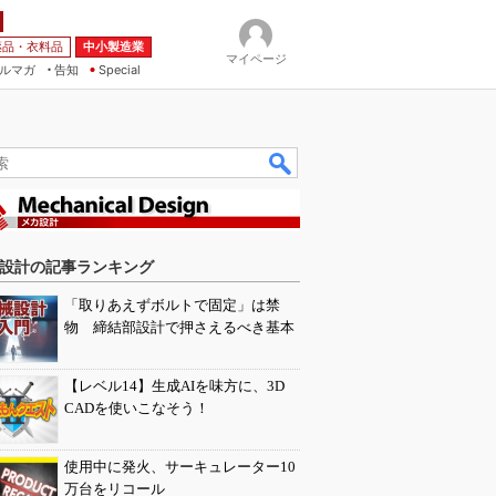
薬品・衣料品
中小製造業
マイページ
ルマガ
告知
Special
設計の記事ランキング
「取りあえずボルトで固定」は禁
物 締結部設計で押さえるべき基本
【レベル14】生成AIを味方に、3D
CADを使いこなそう！
使用中に発火、サーキュレーター10
万台をリコール