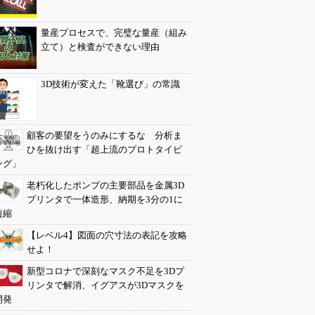
量産プロセスで、完璧な量産（組み
立て）と検査ができない理由
3D技術が変えた「靴選び」の常識
顧客の要望をうのみにするな 分析ま
ひを抜け出す「超上流のプロトタイピ
ング」
老朽化したポンプの主要部品を金属3D
プリンタで一体造形、納期を3分の1に
短縮
【レベル4】図面の穴寸法の表記を攻略
せよ！
新型コロナで深刻なマスク不足を3Dプ
リンタで解消、イグアスが3Dマスクを
開発