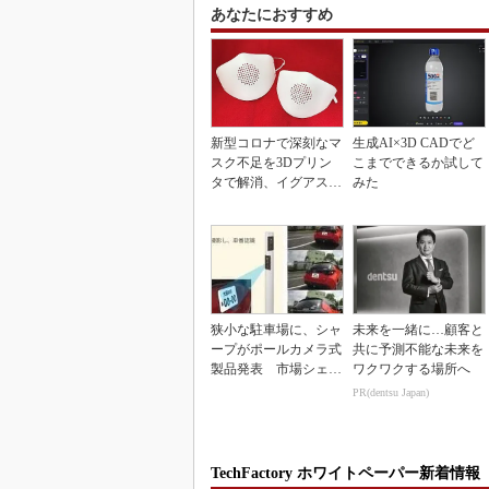
あなたにおすすめ
新型コロナで深刻なマ
生成AI×3D CADでど
スク不足を3Dプリン
こまでできるか試して
タで解消、イグアスが
みた
3Dマスクを開発
狭小な駐車場に、シャ
未来を一緒に…顧客と
ープがポールカメラ式
共に予測不能な未来を
製品発表 市場シェア
ワクワクする場所へ
10％目指す
PR(dentsu Japan)
TechFactory ホワイトペーパー新着情報