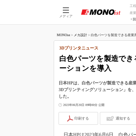
工
産
メディア
脱
つながる技術
AI×技術
MONOist
>
メカ設計
>
白色パーツを製造できる産業用3
つながる工場
AI×設備
つながるサービ
Physical
3Dプリンタニュース
白色パーツを製造でき
ーションを導入
日本HPは、白色パーツが製造できる産業用3D
3Dプリンティングソリューション」を、ア
した。
2023年06月20日 09時00分 公開
印刷する
通知する
日本HPは2023年6月6日、白色