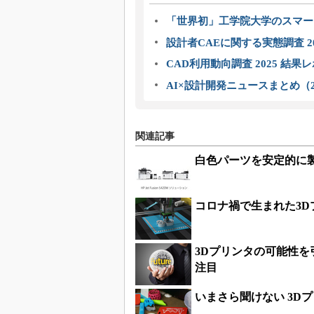
「世界初」工学院大学のスマー
設計者CAEに関する実態調査 2
CAD利用動向調査 2025 結果
AI×設計開発ニュースまとめ（2
関連記事
白色パーツを安定的に
コロナ禍で生まれた3
3Dプリンタの可能性
注目
いまさら聞けない 3D