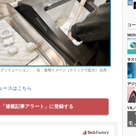
コー
MO
サス
Dプリンティングソリューション」、右：使用イメージ［クリックで拡大］ 出所：
デジ
ュースはこちら
を「連載記事アラート」に登録する
VR