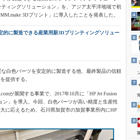
3Dプリンタ
産業オープンネット展
0W 3Dプリンティングソリューション」を、アジア太平洋地域で初
デジタルツインとCAE
M.make 3Dプリント」に導入したことを発表した。
S＆OP
インダストリー4.0
定的に製造できる産業用新3Dプリンティングソリュー
イノベーション
製造業ビッグデータ
メイドインジャパン
植物工場
3Dは、高品質な白色パーツを安定的に製造する他、最終製品の信頼
どを提供する。
知財マネジメント
海外生産
omが展開する事業で、2017年10月に「HP Jet Fusion
グローバル設計・開発
ーション」を導入。今回、白色パーツが高い精度と生産性
制御セキュリティ
大に応えるため、石川県加賀市の加賀事業所内にHP
新型コロナへの対応