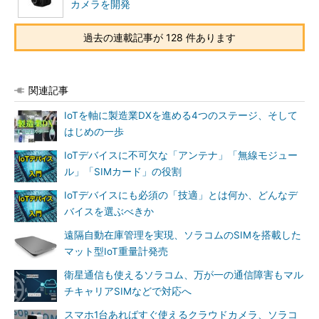
カメラを開発
過去の連載記事が 128 件あります
関連記事
IoTを軸に製造業DXを進める4つのステージ、そして
はじめの一歩
IoTデバイスに不可欠な「アンテナ」「無線モジュー
ル」「SIMカード」の役割
IoTデバイスにも必須の「技適」とは何か、どんなデ
バイスを選ぶべきか
遠隔自動在庫管理を実現、ソラコムのSIMを搭載した
マット型IoT重量計発売
衛星通信も使えるソラコム、万が一の通信障害もマル
チキャリアSIMなどで対応へ
スマホ1台あればすぐ使えるクラウドカメラ、ソラコ