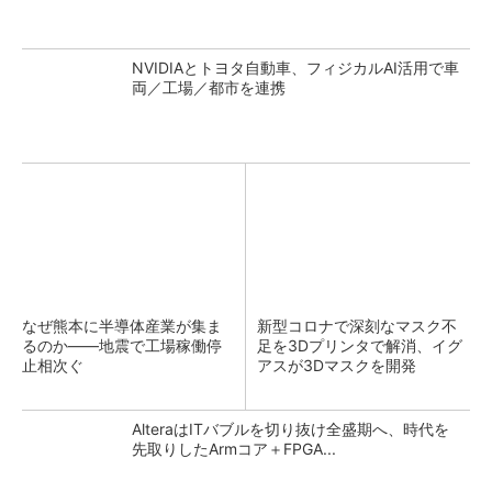
NVIDIAとトヨタ自動車、フィジカルAI活用で車
両／工場／都市を連携
なぜ熊本に半導体産業が集ま
新型コロナで深刻なマスク不
るのか――地震で工場稼働停
足を3Dプリンタで解消、イグ
止相次ぐ
アスが3Dマスクを開発
AlteraはITバブルを切り抜け全盛期へ、時代を
先取りしたArmコア＋FPGA...