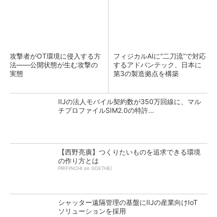
攻撃者がOT環境に侵入する方
フィジカルAIに“二刀流”で対応
法――公開状態が生む攻撃の
するアドバンテック、日本に
実態
第3の製造拠点を構築
IIJの法人モバイル契約数が350万回線に、マル
チプロファイルSIM2.0の特許...
【西野亮廣】つくりたいものを追求できる環境
の作り方とは
PR(FINCHI on GOETHE)
シャッター遠隔管理の基盤にIIJの産業向けIoT
ソリューションを採用