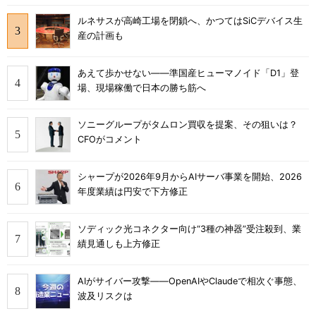
ルネサスが高崎工場を閉鎖へ、かつてはSiCデバイス生
産の計画も
あえて歩かせない――準国産ヒューマノイド「D1」登
場、現場稼働で日本の勝ち筋へ
ソニーグループがタムロン買収を提案、その狙いは？
CFOがコメント
シャープが2026年9月からAIサーバ事業を開始、2026
年度業績は円安で下方修正
ソディック光コネクター向け“3種の神器”受注殺到、業
績見通しも上方修正
AIがサイバー攻撃――OpenAIやClaudeで相次ぐ事態、
波及リスクは