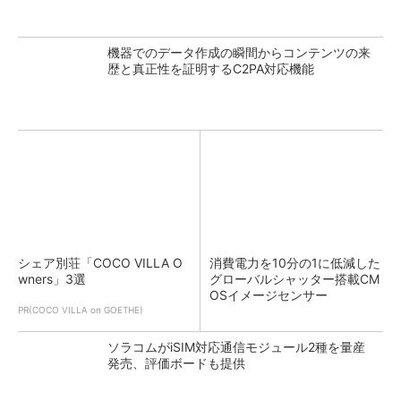
機器でのデータ作成の瞬間からコンテンツの来
歴と真正性を証明するC2PA対応機能
シェア別荘「COCO VILLA O
消費電力を10分の1に低減した
wners」3選
グローバルシャッター搭載CM
OSイメージセンサー
PR(COCO VILLA on GOETHE)
ソラコムがiSIM対応通信モジュール2種を量産
発売、評価ボードも提供