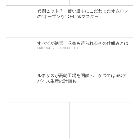
異例ヒット？ 使い勝手にこだわったオムロン
の“オープンな”IO-Linkマスター
すべてが絶景、収益も得られるその仕組みとは
PR(COCO VILLA on GOETHE)
ルネサスが高崎工場を閉鎖へ、かつてはSiCデ
バイス生産の計画も