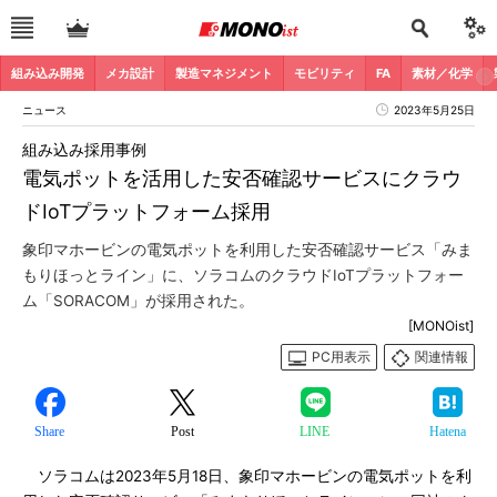
組み込み開発
メカ設計
製造マネジメント
モビリティ
FA
素材／化学
ニュース
2023年5月25日
組み込み採用事例
電気ポットを活用した安否確認サービスにクラウ
ドIoTプラットフォーム採用
象印マホービンの電気ポットを利用した安否確認サービス「みま
もりほっとライン」に、ソラコムのクラウドIoTプラットフォー
ム「SORACOM」が採用された。
[MONOist]
PC用表示
関連情報
Share
Post
LINE
Hatena
ソラコムは2023年5月18日、象印マホービンの電気ポットを利