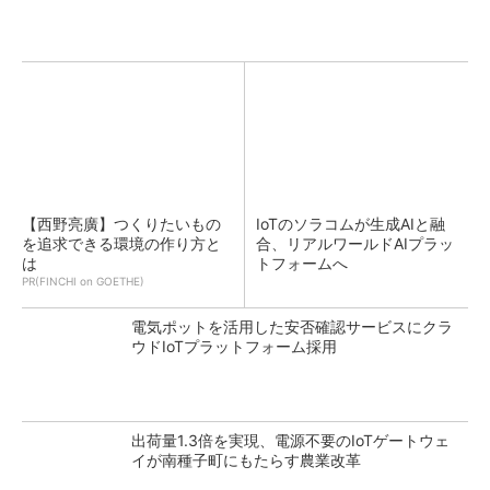
【西野亮廣】つくりたいもの
IoTのソラコムが生成AIと融
を追求できる環境の作り方と
合、リアルワールドAIプラッ
は
トフォームへ
PR(FINCHI on GOETHE)
電気ポットを活用した安否確認サービスにクラ
ウドIoTプラットフォーム採用
出荷量1.3倍を実現、電源不要のIoTゲートウェ
イが南種子町にもたらす農業改革