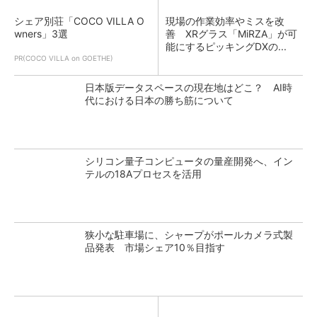
シェア別荘「COCO VILLA O
現場の作業効率やミスを改
wners」3選
善 XRグラス「MiRZA」が可
能にするピッキングDXの...
PR(COCO VILLA on GOETHE)
日本版データスペースの現在地はどこ？ AI時
代における日本の勝ち筋について
シリコン量子コンピュータの量産開発へ、イン
テルの18Aプロセスを活用
狭小な駐車場に、シャープがポールカメラ式製
品発表 市場シェア10％目指す