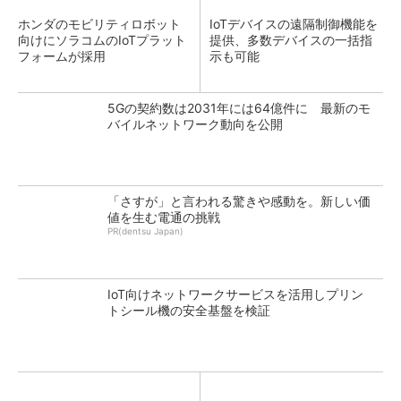
ホンダのモビリティロボット
IoTデバイスの遠隔制御機能を
向けにソラコムのIoTプラット
提供、多数デバイスの一括指
フォームが採用
示も可能
5Gの契約数は2031年には64億件に 最新のモ
バイルネットワーク動向を公開
「さすが」と言われる驚きや感動を。新しい価
値を生む電通の挑戦
PR(dentsu Japan)
IoT向けネットワークサービスを活用しプリン
トシール機の安全基盤を検証