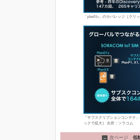
「plan01s」のカバレッジ［ク
「サブスクリプションコンテナ」の
ックで拡大］ 出所：ソラコム
次ページ
低
→