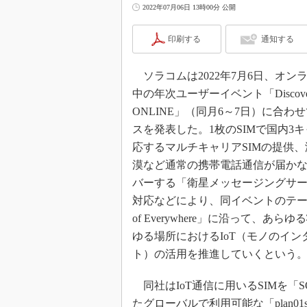
2022年07月06日 13時00分 公開
印刷する
通知する
ソラコムは2022年7月6日、オン
中の年次ユーザーイベント「Discovery
ONLINE」（同月6～7日）に合わ
スを発表した。1枚のSIMで国内3
応するマルチキャリアSIMの提供
漠など通常の携帯電話通信が届か
バーする「衛星メッセージングサ
対応などにより、同イベントのテーマ「I
of Everywhere」に沿って、あら
ゆる場所におけるIoT（モノのイン
ト）の活用を推進していくという
同社はIoT通信に用いるSIMを「SO
たグローバルで利用可能な「plan01