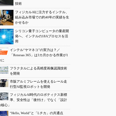
技術
フィジカルAIに注力するインテル、
組み込み市場での約40年の実績を生
かせるか
シリコン量子コンピュータの量産開
発へ、インテルの18Aプロセスを活
用
インテル“ヤマネコ”の実力は？／
「Renesas 365」は3カ月かかる作業が1
分に
フラクタルによる高精度画像認識技術
を開発
市販アルミフレームを使えるレール走
行型AI監視ロボットを開発
フィジカルAI時代のロボティクス新標
準、安全性は「後付け」でなく「設計
の核心」
“Hello, World”と「Lチカ」の共通点