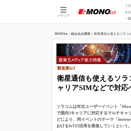
工
産
メディア
脱
つながる技術
AI×技術
MONOist
>
組み込み開発
>
衛星通信も使えるソラコム
つながる工場
AI×設備
つながるサービ
Physical
製造業IoT
衛星通信も使えるソラ
ャリアSIMなどで対応
ソラコムは年次ユーザーイベント「Discove
で国内3キャリアに対応するマルチキャ
どにより、同イベントのテーマ「Internet
おけるIoTの活用を推進していくという