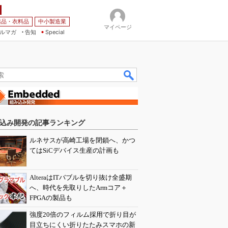
薬品・衣料品
中小製造業
マイページ
ルマガ
告知
Special
込み開発の記事ランキング
ルネサスが高崎工場を閉鎖へ、かつ
てはSiCデバイス生産の計画も
AlteraはITバブルを切り抜け全盛期
へ、時代を先取りしたArmコア＋
FPGAの製品も
強度20倍のフィルム採用で折り目が
目立ちにくい折りたたみスマホの新