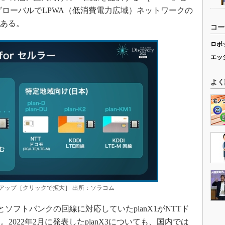
」、グローバルでLPWA（低消費電力広域）ネットワークの
がある。
コー
ロボ
エッ
よく
ラインアップ［クリックで拡大］ 出所：ソラコム
ソフトバンクの回線に対応していたplanX1がNTTド
022年2月に発表したplanX3についても、国内では