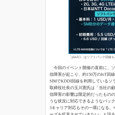
「planX3」はソフトバンク回
今回のイベント開催の直前に、ソラ
信障害が起こり、約150万のIoT回
SIMでKDDI回線を利用している
取締役社長の玉川憲氏は「当社の
信障害の影響は限定的だったもの
うな状況に対応できるようなバックア
3キャリア対応もその一環になる。
ーズを拡充させていきたい」と語