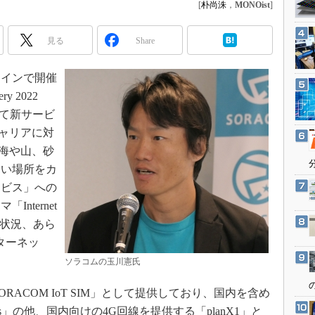
3Dプリンタ
[
朴尚洙
，
MONOist
]
産業オープンネット展
デジタルツインとCAE
見る
Share
S＆OP
インダストリー4.0
ラインで開催
イノベーション
 2022
せて新サービ
製造業ビッグデータ
キャリアに対
メイドインジャパン
、海や山、砂
植物工場
ない場所をカ
知財マネジメント
ービス」への
海外生産
nternet
グローバル設計・開発
ゆる状況、あら
ターネッ
制御セキュリティ
。
ソラコムの玉川憲氏
新型コロナへの対応
RACOM IoT SIM」として提供しており、国内を含め
s」の他、国内向けの4G回線を提供する「planX1」と