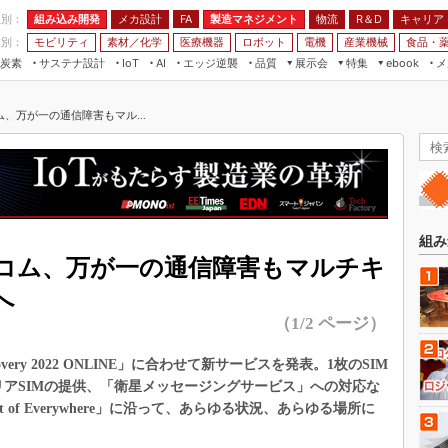
程別：
組み込み開発
メカ設計
製造マネジメント
物流
R＆D
キャリア
FA
業別：
モビリティ
素材／化学
医療機器
ロボット
電機
産業機械
食品・
炭素
サステナ設計
エッジ逆襲
品質
展示会
特集
メ
IoT
AI
ebook
伝承
組み込み開発
CEATEC
読者調査まとめ
編集後記
、万が一の通信障害もマル...
JIMTOF
保全
メカ設計
つながるクルマ
組込み/エッジ コンピューティング
ス
 AI
製造マネジメント
5G
展＆IoT/5Gソリューション展
VR／AR
FA
IIFES
モビリティ
フィールドサービス
国際ロボット展
素材／化学
FPGA
組み
ジャパンモビリティショー
コム、万が一の通信障害もマルチキ
組み込み画像技術
TECHNO-FRONTIER
へ
組み込みモデリング
人テク展
（1/2 ページ）
Windows Embedded
スマート工場EXPO
車載ソフト開発
ry 2022 ONLINE」に合わせて新サービスを発表。1枚のSIM
EdgeTech+
リアSIMの提供、「衛星メッセージングサービス」への対応な
ISO26262
日本ものづくりワールド
 of Everywhere」に沿って、あらゆる状況、あらゆる場所に
無償設計ツール
。
AUTOMOTIVE WORLD