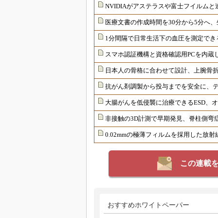
NVIDIAがアステラスや富士フイルムと
医療文書の作成時間を30分から5分へ、
1分間隔で日常生活下の血圧を測定でき
スマホ認証機構と資格確認用PCを内蔵
日本人の骨格に合わせて設計、上腕骨
抗がん剤調製から投与までを安全に、
大腸がんを低侵襲に治療できるESD、
非接触の3D計測で早期発見、脊柱側弯
0.02mmの極薄フィルムを採用した放
この連載
おすすめホワイトペーパー