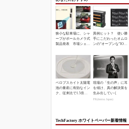
狭小な駐車場に、シャ
異例ヒット？ 使い勝
ープがポールカメラ式
手にこだわったオムロ
製品発表 市場シェア
ンの“オープンな”IO-L
10％目指す
inkマスター
ペロブスカイト太陽電
現場の「生の声」に耳
池の量産に有効なイン
を傾け、真の解決策を
ク、従来比で1.5倍の
生み出していく
性能向上
PR(dentsu Japan)
TechFactory ホワイトペーパー新着情報