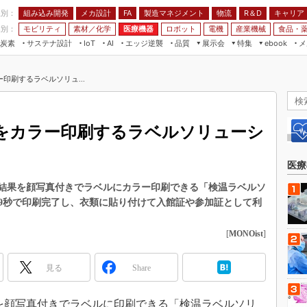
程別：
組み込み開発
メカ設計
製造マネジメント
物流
R＆D
キャリア
FA
業別：
モビリティ
素材／化学
医療機器
ロボット
電機
産業機械
食品・
炭素
サステナ設計
エッジ逆襲
品質
展示会
特集
メ
IoT
AI
ebook
伝承
組み込み開発
CEATEC
読者調査まとめ
編集後記
印刷するラベルソリュ...
JIMTOF
保全
メカ設計
つながるクルマ
組込み/エッジ コンピューティング
ス
 AI
製造マネジメント
5G
展＆IoT/5Gソリューション展
VR／AR
FA
をカラー印刷するラベルソリューシ
IIFES
モビリティ
フィールドサービス
国際ロボット展
素材／化学
FPGA
医療
ジャパンモビリティショー
組み込み画像技術
温結果を顔写真付きでラベルにカラー印刷できる「検温ラベルソ
TECHNO-FRONTIER
9秒で印刷完了し、衣類に貼り付けて入館証や参加証として利
組み込みモデリング
人テク展
Windows Embedded
[
MONOist
]
スマート工場EXPO
車載ソフト開発
EdgeTech+
見る
Share
ISO26262
日本ものづくりワールド
無償設計ツール
AUTOMOTIVE WORLD
結果を顔写真付きでラベルに印刷できる「検温ラベルソリ