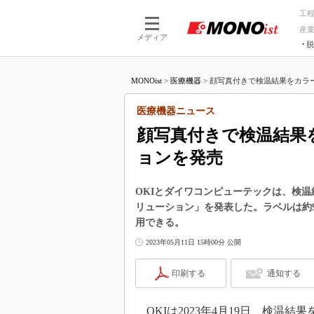
工
産
メディア
脱
つながる技術
AI×技術
MONOist
>
医療機器
>
顔写真付きで検温結果をカラー
つながる工場
AI×設備
つながるサービ
Physical
医療機器ニュース
顔写真付きで検温結果
ョンを発売
OKIとダイワコンピューテックは、検
リューション」を発表した。ラベルは約
用できる。
2023年05月11日 15時00分 公開
印刷する
通知する
OKIは2023年4月19日、検温