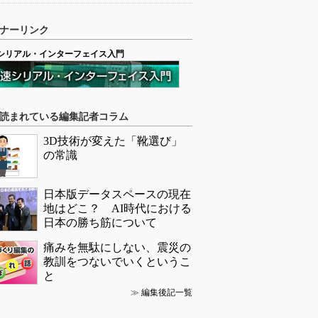
ナーリンク
シリアル・インターフェイス入門
読まれている編集記者コラム
3D技術が変えた「靴選び」
の常識
日本版データスペースの現在
地はどこ？ AI時代における
日本の勝ち筋について
痛みを無駄にしない、震災の
教訓をつないでいくというこ
と
≫
編集後記一覧