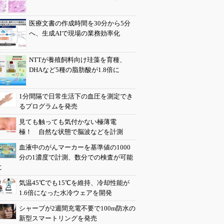
医療文書の作成時間を30分から5分
へ、生成AIで現場の業務効率化
NTTが養殖飼料向け珪藻を育種、
DHAなど5種の脂肪酸が1.8倍に
1分間隔で日常生活下の血圧を測定でき
るプログラムを発売
見ても触っても気付かない極薄電
極！ 自然な状態で脳波などを計測
血液中のがんマーカーを基準値の1000
分の1濃度で計測、数分での検査が可能
に
気温45℃でも15℃を維持、冷却性能が
1.6倍になった水冷ウェアを開発
シャープが2週間充電不要で100m防水の
新型スマートリングを発売