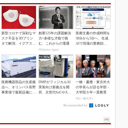
新型コロナで深刻なマ
創業125年の課題解決
医療文書の作成時間を
スク不足を3Dプリン
力×多様な才能で挑
30分から5分へ、生成
タで解消、イグアスが
む、これからの電通
AIで現場の業務効率
3Dマスクを開発
化
PR(dentsu Japan)
医療機器部品の生産拠
DMPがフィジカルAI
一橋・慶應・東京外大
点へ、オリンパス長野
実装向け新拠点を開
の学長らが語る学部・
事業場で最新設備に機
所、次世代SoCやAM
大学院５年一貫教育
能集約
Rデモを披露
PR(一橋大学)
Recommended by
PR