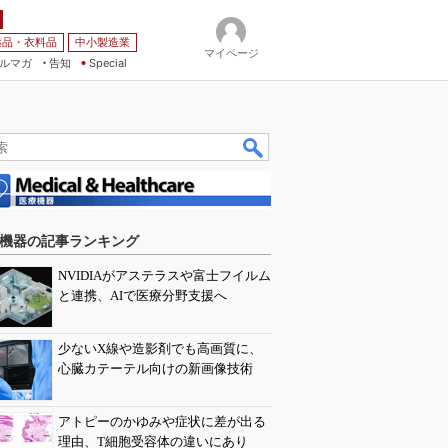
薬品・衣料品
中小製造業
マイページ
ルマガ
告知
Special
機器の記事ランキング
NVIDIAがアステラスや富士フイルム
と連携、AIで医療分野支援へ
少ないX線や造影剤でも高画質に、
心臓カテーテル向けの新画像技術
アトピーのかゆみや症状に差が出る
理由、T細胞受容体の違いにあり