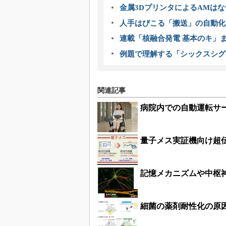
金属3DプリンタによるAMは
人手はびこる「搬送」の自動化
連載「核融合発電 基本のキ」
例題で理解する「シックスシグ
関連記事
病院内での自動運転サ
量子メス実証機向け超
記憶メカニズムや中枢
細菌の薬剤耐性化の原