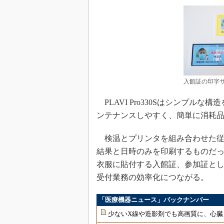
入館証の印字サ
PLAVI Pro330Sはシンプル
ンテナンスしやすく、簡単に消耗
検温とプリンタを組み合わせた従
結果と日時のみを印刷するものだ
衣服に貼付する入館証、参加証と
受付業務の効率化につながる。
「医療機器ニュース」バックナンバー
少ないX線や造影剤でも高画質に、心臓