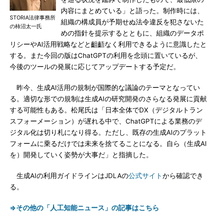
内容にまとめている」と語った。制作時には、
STORIA法律事務所
組織の構成員が予期せぬ法令違反を犯さないた
の柿沼太一氏
めの指針を提示するとともに、組織のデータポ
リシーやAI活用戦略などと齟齬なく利用できるように意識したと
する。また今回の版はChatGPTの利用を念頭に置いているが、
今後のツールの発展に応じてアップデートする予定だ。
昨今、生成AI活用の規制が国際的な議論のテーマとなってい
る。適切な形での規制は生成AIの研究開発のさらなる発展に貢献
する可能性もある。松尾氏は「日本全体でDX（デジタルトラン
スフォーメーション）が遅れる中で、ChatGPTによる業務のデ
ジタル化は切り札になり得る。ただし、既存の生成AIのプラット
フォームに乗るだけでは未来を捨てることになる。自ら（生成AI
を）開発していく姿勢が大事だ」と指摘した。
生成AIの利用ガイドラインはJDLAの
公式サイト
から確認でき
る。
⇒その他の「人工知能ニュース」の記事はこちら