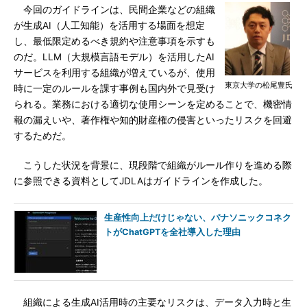
今回のガイドラインは、民間企業などの組織
が生成AI（人工知能）を活用する場面を想定
し、最低限定めるべき規約や注意事項を示すも
のだ。LLM（大規模言語モデル）を活用したAI
サービスを利用する組織が増えているが、使用
東京大学の松尾豊氏
時に一定のルールを課す事例も国内外で見受け
られる。業務における適切な使用シーンを定めることで、機密情
報の漏えいや、著作権や知的財産権の侵害といったリスクを回避
するためだ。
こうした状況を背景に、現段階で組織がルール作りを進める際
に参照できる資料としてJDLAはガイドラインを作成した。
生産性向上だけじゃない、パナソニックコネク
トがChatGPTを全社導入した理由
組織による生成AI活用時の主要なリスクは、データ入力時と生