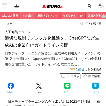
組み込み開発
メカ設計
製造マネジメント
モビリティ
FA
素材／化学
ニュース
2023年5月10日
人工知能ニュース
適切な規制でデジタル化推進を、ChatGPTなど生
成AIの企業向けガイドライン公開
日本ディープラーニング協会は「生成AIの利用ガイドライン」の
第1版を公開した。OpenAIが公開した「ChatGPT」などの企業利
用を念頭に置いた、ガイドラインのひな型である。
[
池谷翼
，MONOist]
PC用表示
関連情報
Share
Post
LINE
Hatena
日本ディープラーニング協会（JDLA）は2023年5月1日、「
生