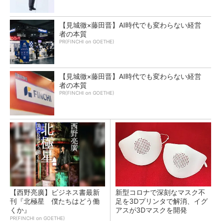
【見城徹×藤田晋】AI時代でも変わらない経営
者の本質
PR(FINCHI on GOETHE)
【見城徹×藤田晋】AI時代でも変わらない経営
者の本質
PR(FINCHI on GOETHE)
【西野亮廣】ビジネス書最新
新型コロナで深刻なマスク不
刊『北極星 僕たちはどう働
足を3Dプリンタで解消、イグ
くか』
アスが3Dマスクを開発
PR(FINCHI on GOETHE)