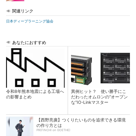
関連リンク
日本ディープラーニング協会
あなたにおすすめ
令和8年熊本地震による工場へ
異例ヒット？ 使い勝手にこ
の影響まとめ
だわったオムロンの“オープン
な”IO-Linkマスター
【西野亮廣】つくりたいものを追求できる環境
の作り方とは
PR(FINCHI on GOETHE)