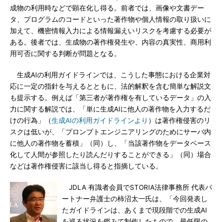
成物の利用時などで顕在化し得る。前者では、画像や文書デー
タ、プログラムのコードといった著作物や個人情報の取り扱いに
加えて、機密情報入力による情報漏えいリスクを考慮する必要が
ある。後者では、生成物の著作権発生や、内容の真実性、商用利
用可否に関する判断が問題となる。
生成AIの利用ガイドラインでは、こうした事態における企業対
応に一定の指針を与えるとともに、法的解釈を含む簡単な解説文
も提示する。例えば「第三者が著作権を有しているデータ」の入
力に関する解説では、「単に生成AIに他人の著作物を入力するだ
けの行為」（
生成AIの利用ガイドラインより
）は著作権侵害のリ
スクは低いが、「プロンプトエンジニアリングのためにサーバ内
に他人の著作物を蓄積」（同）し、「当該著作物をデータベース
化して人間が参照したり読んだりすることができる」（同）場合
などは著作権侵害に該当し得ると指摘している。
JDLA 有識者会員でSTORIA法律事務所 代表パ
ートナー弁護士の柿沼太一氏は、「今回発表し
たガイドラインは、あくまで現段階での生成AI
を巡る状況を鑑みて制作したもので、最低限の