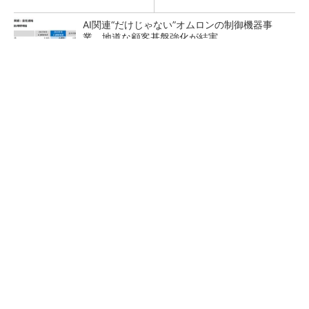
AI関連“だけじゃない”オムロンの制御機器事
業、地道な顧客基盤強化が結実
【レベル14】生成AIを味方に、3D CADを使い
こなそう！
「取りあえずボルトで固定」は禁物 締結部設
計で押さえるべき基本