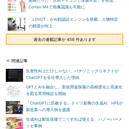
困難だった「汎用マイコンで深層学習」を実現、
Cortex-M4で画像認識も可能に
「LOVOT」がAI顔認証エンジンを搭載、人物特定
の精度が向上
過去の連載記事が 456 件あります
関連記事
生産性向上だけじゃない、パナソニックコネクトが
ChatGPTを全社導入した理由
GPTとAIを融合し、新規用途探索の高精度化と高速化
を図る実用検証を開始
「ChatGPTに匹敵する」ドイツ新興の生成AI、HPEが
製造業への導入例を披露
生成AIは製造現場でこうすれば使える、ハノーバーメ
ッセ事例